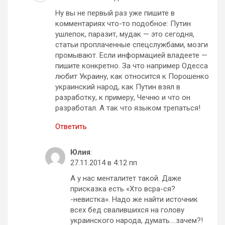
Ну вы не первый раз уже пишите в
комментариях что-то подобное: Путин
ушлепок, паразит, мудак — это сегодня,
статьи проплаченные спецслужбами, мозги
промывают. Если информацией владеете —
пишите конкретно. За что например Одесса
любит Украину, как относится к Порошенко
украинский народ, как Путин взял в
разработку, к примеру, Чечню и что он
разработал. А так что языком трепаться!
Ответить
Юлия
:
27.11.2014 в 4:12 пп
А у нас менталитет такой. Даже
присказка есть «Хто всра-ся?
-невистка». Надо же найти источник
всех бед свалившихся на голову
украинского народа, думать….зачем?!