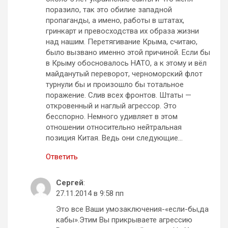
поразило, так это обилие западной
пропаганды, а имено, работы в штатах,
гринкарт и превосходства их образа жизни
над нашим. Перетягивание Крыма, считаю,
было вызвано именно этой причиной. Если бы
в Крыму обосновалось НАТО, а к этому и вёл
майданутый переворот, черноморский флот
турнули бы и произошло бы тотальное
поражение. Слив всех фронтов. Штаты —
откровенный и наглый агрессор. Это
бесспорно. Немного удивляет в этом
отношении относительно нейтральная
позиция Китая. Ведь они следующие…
Ответить
Сергей
:
27.11.2014 в 9:58 пп
Это все Ваши умозаключения-«если-бы,да
кабы».Этим Вы прикрываете агрессию