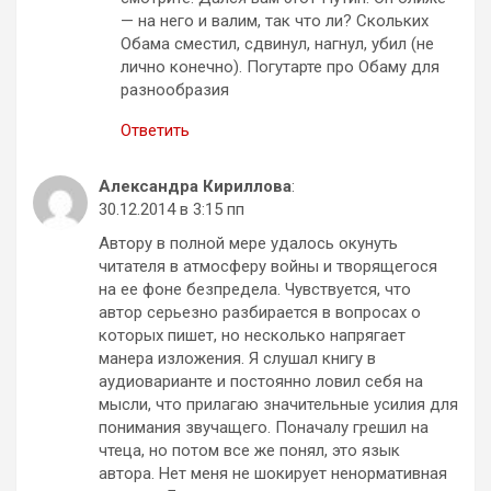
— на него и валим, так что ли? Скольких
Обама сместил, сдвинул, нагнул, убил (не
лично конечно). Погутарте про Обаму для
разнообразия
Ответить
Александра Кириллова
:
30.12.2014 в 3:15 пп
Автору в полной мере удалось окунуть
читателя в атмосферу войны и творящегося
на ее фоне безпредела. Чувствуется, что
автор серьезно разбирается в вопросах о
которых пишет, но несколько напрягает
манера изложения. Я слушал книгу в
аудиоварианте и постоянно ловил себя на
мысли, что прилагаю значительные усилия для
понимания звучащего. Поначалу грешил на
чтеца, но потом все же понял, это язык
автора. Нет меня не шокирует ненормативная