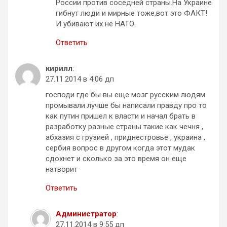
России против соседней страны.На Украине
гибнут люди и мирные тоже,вот это ФАКТ!
И убивают их не НАТО.
Ответить
кирилл
:
27.11.2014 в 4:06 дп
господи где бы вы еще мозг русским людям
промывали лучше бы написали правду про то
как путин пришел к власти и начал брать в
разработку разные страны такие как чечня ,
абхазия с грузией , приднестровье , украина ,
сербия вопрос в другом когда этот мудак
сдохнет и сколько за это время он еще
натворит
Ответить
Администратор
:
27.11.2014 в 9:55 дп