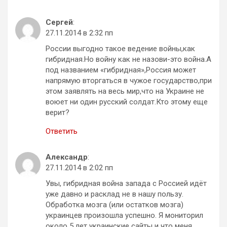
Сергей
:
27.11.2014 в 2:32 пп
России выгодно такое ведение войны,как
гибридная.Но войну как не назови-это война.А
под названием «гибридная»,Россия может
напрямую вторгаться в чужое государство,при
этом заявлять на весь мир,что на Украине не
воюет ни один русский солдат.Кто этому еще
верит?
Ответить
Александр
:
27.11.2014 в 2:02 пп
Увы, гибридная война запада с Россией идёт
уже давно и расклад не в нашу пользу.
Обработка мозга (или остатков мозга)
украинцев произошла успешно. Я мониторил
около 5 лет украинские сайты и что меня