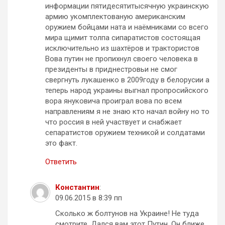
информации пятидесятитысячную украинскую
армию укомплектованую американским
оружием бойцами ната и наёмниками со всего
мира щимит толпа сипаратистов состоящая
исключительно из шахтёров и трактористов
Вова путин не пропихнул своего человека в
президенты в приднестровьи не смог
свергнуть лукашенко в 2009году в белорусии а
теперь народ украины выгнал пропросийского
вора януковича проиграл вова по всем
направлениям я не знаю кто начал войну но то
что россия в ней участвует и снабжает
сепаратистов оружием техникой и солдатами
это факт.
Ответить
Константин
:
09.06.2015 в 8:39 пп
Cколько ж болтунов на Украине! Не туда
смотрите. Дался вам этот Путин. Он ближе