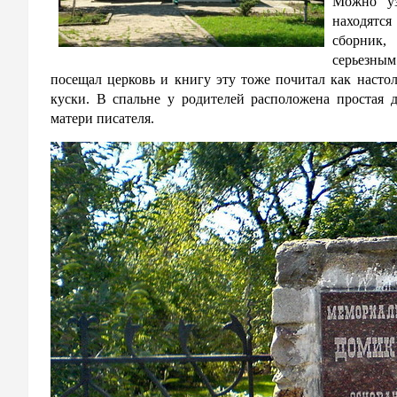
Можно уз
находятс
сборник,
серьезны
посещал церковь и книгу эту тоже почитал как насто
куски. В спальне у родителей расположена простая д
матери писателя.