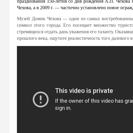
празднования 150-летия со дня рождения А.П. Чехова
Чехова, а в 2009 г. — частично установлено новое ограж
Музей Домик Чехова — один из самых востребованных
символ этого города. Его посещает множество турист
стремящихся отдать дань уважения его таланту. Оказав
прошлого века, ощутите реалистичность того далекого 