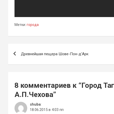
Метки:
города
Навигация
Древнейшая пещера Шове-Пон-д’Арк
по
записям
8 комментариев к “
Город Та
А.П.Чехова
”
shuba
:
18.06.2015 в 4:03 пп