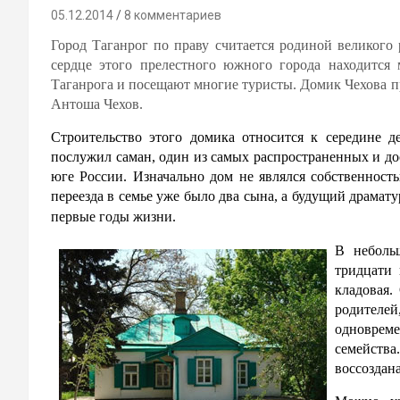
05.12.2014
8 комментариев
Город Таганрог по праву считается родиной великого
сердце этого прелестного южного города находится
Таганрога и посещают многие туристы. Домик Чехова пр
Антоша Чехов.
Строительство этого домика относится к середине д
послужил саман, один из самых распространенных и д
юге России. Изначально дом не являлся собственност
переезда в семье уже было два сына, а будущий драмату
первые годы жизни.
В неболь
тридцати 
кладовая.
родителей,
одноврем
семейств
воссоздан