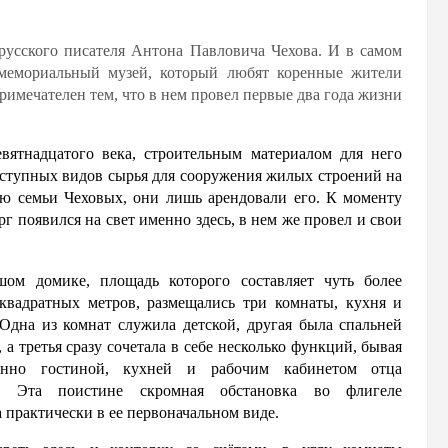
 русского писателя Антона Павловича Чехова. И в самом
 мемориальный музей, который любят коренные жители
имечателен тем, что в нем провел первые два года жизни
евятнадцатого века, строительным материалом для него
оступных видов сырья для сооружения жилых строений на
ью семьи Чеховых, они лишь арендовали его. К моменту
рг появился на свет именно здесь, в нем же провел и свои
шом домике, площадь которого составляет чуть более
квадратных метров, размещались три комнаты, кухня и
 Одна из комнат служила детской, другая была спальней
 а третья сразу сочетала в себе несколько функций, бывая
енно гостиной, кухней и рабочим кабинетом отца
а. Эта поистине скромная обстановка во флигеле
а практически в ее первоначальном виде.