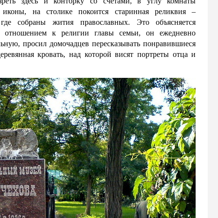
реть здесь и конторку со счётами, в углу комнаты
я иконы, на столике покоится старинная реликвия –
 где собраны жития православных. Это объясняется
м отношением к религии главы семьи, он ежедневно
льную, просил домочадцев пересказывать понравившиеся
еревянная кровать, над которой висят портреты отца и