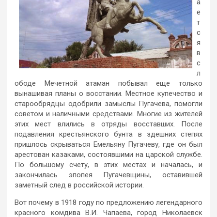
а
е
т
с
я
в
с
л
ободе Мечетной атаман побывал еще только
вынашивая планы о восстании. Местное купечество и
старообрядцы одобрили замыслы Пугачева, помогли
советом и наличными средствами. Многие из жителей
этих мест влились в отряды восставших. После
подавления крестьянского бунта в здешних степях
пришлось скрываться Емельяну Пугачеву, где он был
арестован казаками, состоявшими на царской службе.
По большому счету, в этих местах и началась, и
закончилась эпопея Пугачевщины, оставившей
заметный след в российской истории.
Вот почему в 1918 году по предложению легендарного
красного комдива В.И. Чапаева, город Николаевск