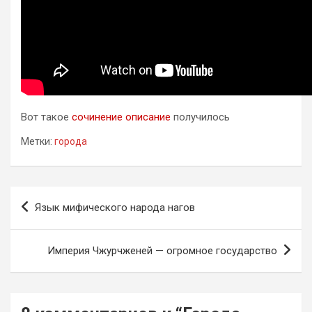
Вот такое
сочинение описание
получилось
Метки:
города
Навигация
Язык мифического народа нагов
по
записям
Империя Чжурчженей — огромное государство