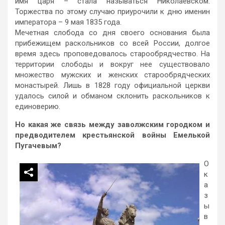
имя царя – стала называться Николаевском.
Торжества по этому случаю приурочили к дню именин
императора – 9 мая 1835 года.
Мечетная слобода со дня своего основания была
прибежищем раскольников со всей России, долгое
время здесь проповедовалось старообрядчество. На
территории слободы и вокруг нее существовало
множество мужских и женских старообрядческих
монастырей. Лишь в 1828 году официальной церкви
удалось силой и обманом склонить раскольников к
единоверию.
Но какая же связь между заволжским городком и
предводителем крестьянской войны Емелькой
Пугачевым?
О
к
а
з
ы
в