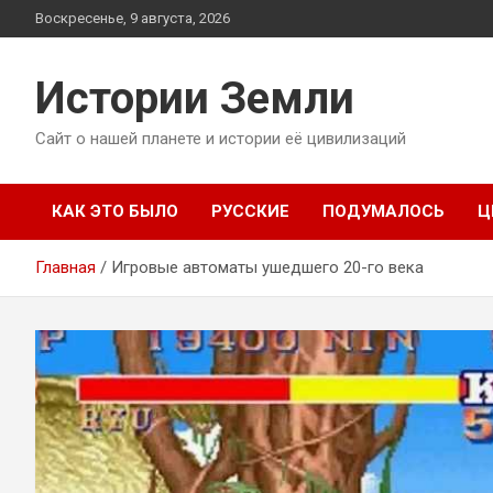
Перейти
Воскресенье, 9 августа, 2026
к
содержимому
Истории Земли
Сайт о нашей планете и истории её цивилизаций
КАК ЭТО БЫЛО
РУССКИЕ
ПОДУМАЛОСЬ
Ц
Главная
Игровые автоматы ушедшего 20-го века