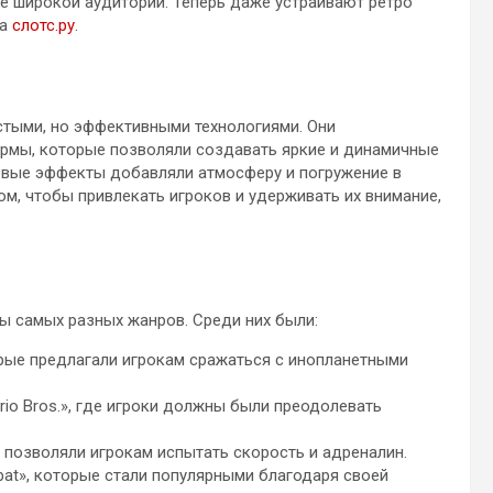
е широкой аудитории. Теперь даже устраивают ретро
на
слотс.ру
.
тыми, но эффективными технологиями. Они
рмы, которые позволяли создавать яркие и динамичные
ковые эффекты добавляли атмосферу и погружение в
м, чтобы привлекать игроков и удерживать их внимание,
ы самых разных жанров. Среди них были:
оторые предлагали игрокам сражаться с инопланетными
ario Bros.», где игроки должны были преодолевать
рые позволяли игрокам испытать скорость и адреналин.
Kombat», которые стали популярными благодаря своей