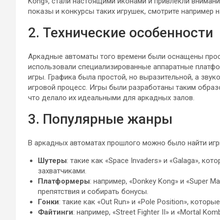
Kong», стали настоящими иконами и привлекли внимани
показы и конкурсы таких игрушек, смотрите например 
2. Технические особенности
Аркадные автоматы того времени были оснащены прос
использовали специализированные аппаратные платфо
игры. Графика была простой, но выразительной, а зву
игровой процесс. Игры были разработаны таким образо
что делало их идеальными для аркадных залов.
3. Популярные жанры
В аркадных автоматах прошлого можно было найти игр
Шутеры
: такие как «Space Invaders» и «Galaga», к
захватчиками.
Платформеры
: например, «Donkey Kong» и «Super M
препятствия и собирать бонусы.
Гонки
: такие как «Out Run» и «Pole Position», кото
Файтинги
: например, «Street Fighter II» и «Mortal 