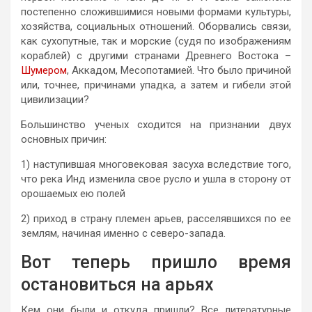
постепенно сложившимися новыми формами культуры,
хозяйства, социальных отношений. Оборвались связи,
как сухопутные, так и морские (судя по изображениям
кораблей) с другими странами Древнего Востока –
Шумером
, Аккадом, Месопотамией. Что было причиной
или, точнее, причинами упадка, а затем и гибели этой
цивилизации?
Большинство ученых сходится на признании двух
основных причин:
1) наступившая многовековая засуха вследствие того,
что река Инд изменила свое русло и ушла в сторону от
орошаемых ею полей
2) приход в страну племен арьев, расселявшихся по ее
землям, начиная именно с северо-запада.
Вот теперь пришло время
остановиться на арьях
Кем они были и откуда пришли? Все литературные