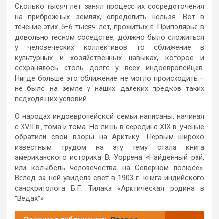
Сколько тысяч лет занял процесс их сосредоточения
на прибрежных землях, определить нельзя. Вот в
течение этих 5–6 тысяч лет, прожитых в Приполярье в
довольно тесном соседстве, должно было сложиться
у человеческих коллективов то сближение в
культурных и хозяйственных навыках, которое и
сохранялось столь долго у всех индоевропейцев.
Нигде больше это сближение не могло происходить –
не было на земле у наших далеких предков таких
подходящих условий.
О народах индоевропейской семьи написаны, начиная
с XVII в., тома и тома. Но лишь в середине XIX в. ученые
обратили свои взоры на Арктику. Первым широко
известным трудом на эту тему стала книга
американского историка В. Уоррена «Найденный рай,
или колыбель человечества на Северном полюсе».
Вслед за ней увидела свет в 1903 г. книга индийского
санскритолога Б.Г. Тилака «Арктическая родина в
“Ведах”».