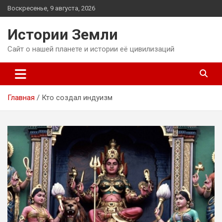
Перейти
Воскресенье, 9 августа, 2026
к
содержимому
Истории Земли
Сайт о нашей планете и истории её цивилизаций
Главная
Кто создал индуизм