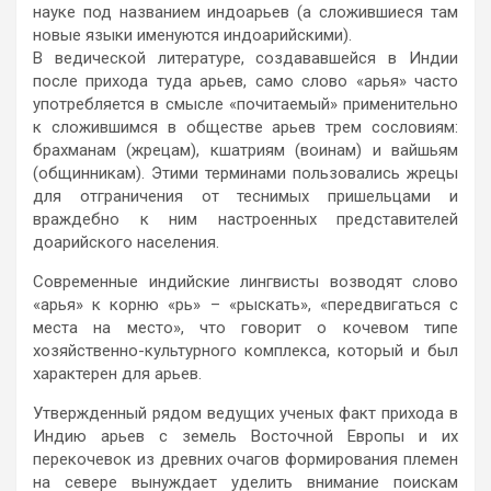
науке под названием индоарьев (а сложившиеся там
новые языки именуются индоарийскими).
В ведической литературе, создававшейся в Индии
после прихода туда арьев, само слово «арья» часто
употребляется в смысле «почитаемый» применительно
к сложившимся в обществе арьев трем сословиям:
брахманам (жрецам), кшатриям (воинам) и вайшьям
(общинникам). Этими терминами пользовались жрецы
для отграничения от теснимых пришельцами и
враждебно к ним настроенных представителей
доарийского населения.
Современные индийские лингвисты возводят слово
«арья» к корню «рь» – «рыскать», «передвигаться с
места на место», что говорит о кочевом типе
хозяйственно-культурного комплекса, который и был
характерен для арьев.
Утвержденный рядом ведущих ученых факт прихода в
Индию арьев с земель Восточной Европы и их
перекочевок из древних очагов формирования племен
на севере вынуждает уделить внимание поискам