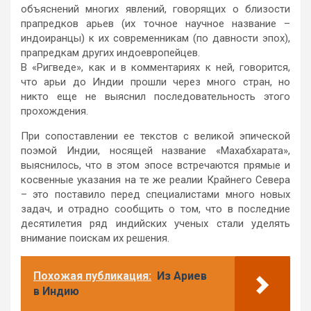
объяснений многих явлений, говорящих о близости
прапредков арьев (их точное научное название –
индоиранцы) к их современникам (по давности эпох),
прапредкам других индоевропейцев.
В «Ригведе», как и в комментариях к ней, говорится,
что арьи до Индии прошли через много стран, но
никто еще не выяснил последовательность этого
прохождения.
При сопоставлении ее текстов с великой эпической
поэмой Индии, носящей название «Махабхарата»,
выяснилось, что в этом эпосе встречаются прямые и
косвенные указания на те же реалии Крайнего Севера
– это поставило перед специалистами много новых
задач, и отрадно сообщить о том, что в последние
десятилетия ряд индийских ученых стали уделять
внимание поискам их решения.
Похожая публикация:
Из Ариев
в Индию