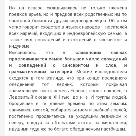
Но на севере складывались не только племена
предков арьев, но и предков всех родственных им по
языковой близости других индоевропейцев. Об этом
четко говорит сходство в языках народов – носителей
всех наречий, входящих в индоевропейскую семью, а
также ряд совпадений и схождений в язычестве и
индуизме.
Выяснилось, что в
славянских языках
прослеживается самое большое число схождений
и совпадений с санскритом и слов, и
грамматических категорий
. Многие исследователи
сходятся в том взгляде, что при конце последнего
оледенения тот ледник, который покрывал
значительную часть земель Европы, сполз, наконец, в
Ледовитый океан в XIII тыс. до н. э. И группы людей,
бродившие в те давние времена по этим землям,
занимаясь охотой, собирательством и рыбной ловлей,
постепенно продвигались за уходящим ледником к
северу, следуя за объектами охоты, за животными,
идущими туда же по богато обводняемым пастбищам.