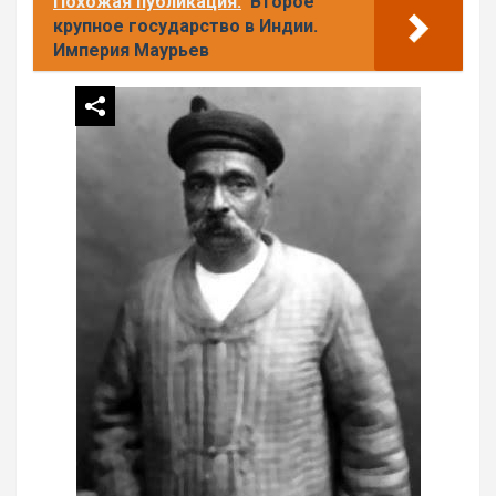
Похожая публикация:
Второе
крупное государство в Индии.
Империя Маурьев