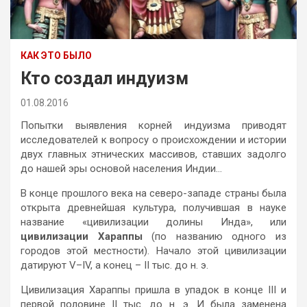
КАК ЭТО БЫЛО
Кто создал индуизм
01.08.2016
Попытки выявления корней индуизма приводят
исследователей к вопросу о происхождении и истории
двух главных этнических массивов, ставших задолго
до нашей эры основой населения Индии…
В конце прошлого века на северо-западе страны была
открыта древнейшая культура, получившая в науке
название «цивилизации долины Инда», или
цивилизации Хараппы
(по названию одного из
городов этой местности). Начало этой цивилизации
датируют V–IV, а конец – II тыс. до н. э.
Цивилизация Хараппы пришла в упадок в конце III и
первой половине II тыс. до н. э. И была заменена