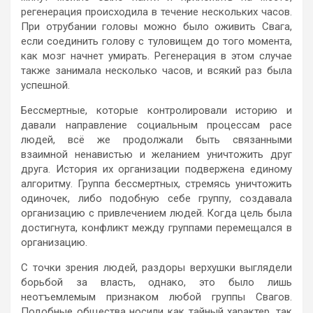
регенерация происходила в течение нескольких часов.
При отрубании головы можно было оживить Свага,
если соединить голову с туловищем до того момента,
как мозг начнет умирать. Регенерация в этом случае
также занимала несколько часов, и всякий раз была
успешной.
Бессмертные, которые контролировали историю и
давали направление социальным процессам расе
людей, всё же продолжали быть связанными
взаимной ненавистью и желанием уничтожить друг
друга. История их организации подвержена единому
алгоритму. Группа бессмертных, стремясь уничтожить
одиночек, либо подобную себе группу, создавала
организацию с привлечением людей. Когда цель была
достигнута, конфликт между группами перемещался в
организацию.
С точки зрения людей, раздоры верхушки выглядели
борьбой за власть, однако, это было лишь
неотъемлемым признаком любой группы Свагов.
Подобные общества носили как тайный характер, так