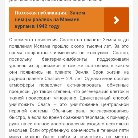
Похожая публикация:
Зачем
немцы рвались на Мамаев
курган в 1942 году
С момента появления Свагов на планете Земля и до
появления Ислама прошло около тысячи лет. За это
время возрастные изменения не коснулись Свагов,
поскольку бактерии-симбионты поддерживали
уровень их организмов в том же состоянии, в каком
они появились на планете Земля. Срок жизни на
родной планете Свагов — 270 лет. Однако иной состав
атмосферы позволяет активизировать обменные
процессы до такой степени, что регенерация клеток и
тканей происходит мгновенно. Единственный способ
уничтожить Свага – это уничтожение центральной
нервной системы. Обычные раны регенерировались
быстро, а если во время сражения терялась, к примеру,
рука, на её полное восстановление уходило несколько
месяцев. Если отрубленную конечность в течение пяти
минут можно было найти и приложить на место,