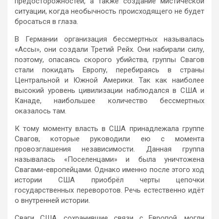
предосторожностей, а также создание мистической
ситуации, когда необычность происходящего не будет
бросаться в глаза.
В Германии организация бессмертных называлась
«Ассы», они создали Третий Рейх. Они набирали силу,
поэтому, опасаясь скорого убийства, группы Свагов
стали покидать Европу, перебираясь в страны
Центральной и Южной Америки. Так как наиболее
высокий уровень цивилизации наблюдался в США и
Канаде, наибольшее количество бессмертных
оказалось там.
К тому моменту власть в США принадлежала группе
Свагов, которые руководили ею с момента
провозглашения независимости. Данная группа
называлась «Поселенцами» и была уничтожена
Свагами-европейцами. Однако именно после этого ход
истории США приобрёл черты цепочки
государственных переворотов. Речь естественно идёт
о внутренней истории.
Сваги США, сохранившие связи с Европой, могли