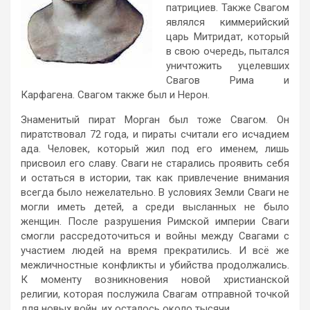
патрициев. Также Свагом
являлся киммерийский
царь Митридат, который
в свою очередь, пытался
уничтожить уцелевших
Свагов Рима и
Карфагена. Свагом также был и Нерон.
Знаменитый пират Морган был тоже Свагом. Он
пиратствовал 72 года, и пираты считали его исчадием
ада. Человек, который жил под его именем, лишь
присвоил его славу. Сваги не старались проявить себя
и остаться в истории, так как привлечение внимания
всегда было нежелательно. В условиях Земли Сваги не
могли иметь детей, а среди высланных не было
женщин. После разрушения Римской империи Сваги
смогли рассредоточиться и войны между Свагами с
участием людей на время прекратились. И всё же
межличностные конфликты и убийства продолжались.
К моменту возникновения новой христианской
религии, которая послужила Свагам отправной точкой
для новых войн, их осталось около тысячи.