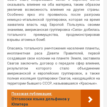
оказывать влияние на оба материка, таким образом
увеличив возможность влияния на другие страны.
Особенно ярко это проявилось после разгрома
немецко-итальянской группировки, которая на время
захватила власть над Европой. Пользуясь своими
знаниями, американская группировка «Сила» добилась
тотального преимущества, продемонстрировав
взрывы атомных бомб.
Опасаясь тотального уничтожения населения планеты,
инопланетная раса Девяти Правителей, первой
создавшая свои колонии на планете Земля, заставила
Свагов заключить договор о переделе сфер влияния,
результатом которого стало объединение
американской и европейских группировок, а также
полная изоляция группировки Свагов, находящейся на
территории бывшего СССР, называвшаяся «Красные».
Похожая публикация:
Отголоски языка дельфинов у
Юпитера