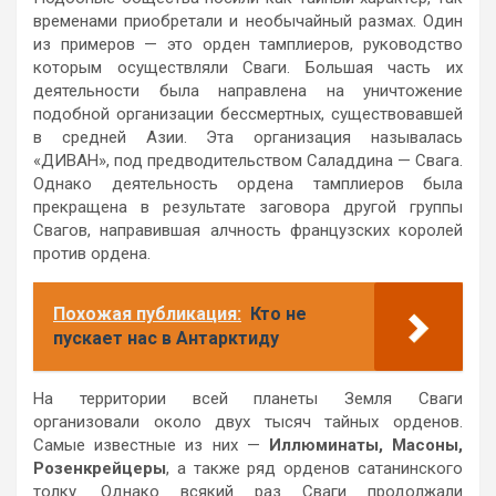
временами приобретали и необычайный размах. Один
из примеров — это орден тамплиеров, руководство
которым осуществляли Сваги. Большая часть их
деятельности была направлена на уничтожение
подобной организации бессмертных, существовавшей
в средней Азии. Эта организация называлась
«ДИВАН», под предводительством Саладдина — Свага.
Однако деятельность ордена тамплиеров была
прекращена в результате заговора другой группы
Свагов, направившая алчность французских королей
против ордена.
Похожая публикация:
Кто не
пускает нас в Антарктиду
На территории всей планеты Земля Сваги
организовали около двух тысяч тайных орденов.
Самые известные из них —
Иллюминаты, Масоны,
Розенкрейцеры
, а также ряд орденов сатанинского
толку. Однако всякий раз Сваги продолжали