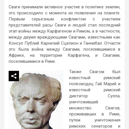
Сваги принимали активное участие в политике землян,
это происходило с момента их появления на планете.
Первым серьезным конфликтом с участием
представителей расы Сваги и людей стал последний
этап войны между Карфагеном и Римом, а в частности,
между двумя враждующими Свагами, известными как
Консул Публий Карнелий Сцепион и Ганнибал. Отчасти
это была война между Свагами, поселившимися в
Африке, на территории Карфагена, и Свагами,
поселившимися в Риме.
Также Свагом был
известный римский
полководец Гай Марий и
известный римский
диктатор Сулла,
уничтоживший
множество Свагов,
проживавших в Риме,
путем уничтожения
римских сенаторов и