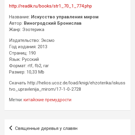
http://readik.ru/books/str1_70_1_774.php
Название:
Искусство управления миром
Автор:
Виногродский Бронислав
Жанр: Эзотерика
Издательство: Эксмо
Год издания: 2013
Страниц: 190
Язык: Русский
Формат: rtf, fb2, rar
Размер: 10,33 Mb
Скачать http://helios.ucoz.de/load/knigi/ehzoterika/iskuss
tvo_upravlenija_mirom/17-1-0-2728
Метки:
китайские премудрости
Навигация
Священные деревья у славян
по