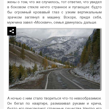
жены о том, что же случилось, тот ответил, что увидел
в боковом стекле нечто странное и пугающее: будто
бы огромный кровавый глаз с узким вертикальным
зрачком заглянул в машину. Вскоре, придя себя,
мужчина завел «Москвич», семья двинулась дальше.
А ночью с ним стало твориться что-то невообразимое.
Он бегал по квартире, размахивал руками и крича,
будто его преследуют страшные существа. Наутро его