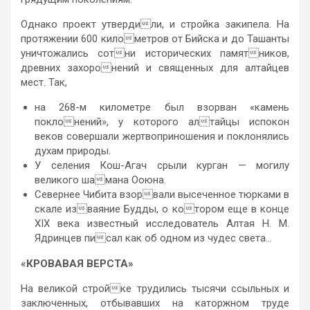
Однако проект утвердили, и стройка закипела. На
протяжении 600 километров от Бийска и до Ташанты
уничтожались сотни исторических памятников,
древних захоронений и священных для алтайцев
мест. Так,
на 268-м километре был взорван «камень
поклонений», у которого алтайцы испокон
веков совершали жертвоприношения и поклонялись
духам природы.
У селения Кош-Агач срыли курган — могилу
великого шамана Ооюна.
Севернее Чибита взорвали высеченное тюрками в
скале изваяние Будды, о котором еще в конце
XIX века известный исследователь Алтая Н. М.
Ядринцев писал как об одном из чудес света…
«КРОВАВАЯ ВЕРСТА»
На великой стройке трудились тысячи ссыльных и
заключенных, отбывавших на каторжном труде