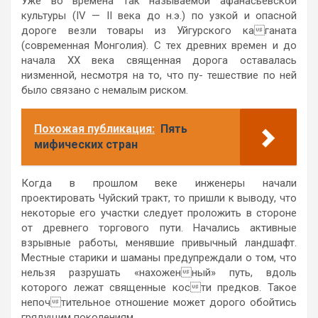
Уже во времена так называемой афанасьевской
культуры (IV — II века до н.э.) по узкой и опасной
дороге везли товары из Уйгурского каганата
(современная Монголия). С тех древних времен и до
начала XX века священная дорога оставалась
низменной, несмотря на то, что пу- тешествие по ней
было связано с немалым риском.
Похожая публикация:
Пять
мифических стран
Когда в прошлом веке инженеры начали
проектировать Чуйский тракт, то пришли к выводу, что
некоторые его участки следует проложить в стороне
от древнего торгового пути. Начались активные
взрывные работы, менявшие привычный ландшафт.
Местные старики и шаманы предупреждали о том, что
нельзя разрушать «нахоженный» путь, вдоль
которого лежат священные кости предков. Такое
непочтительное отношение может дорого обойтись
грядущим поколениям.