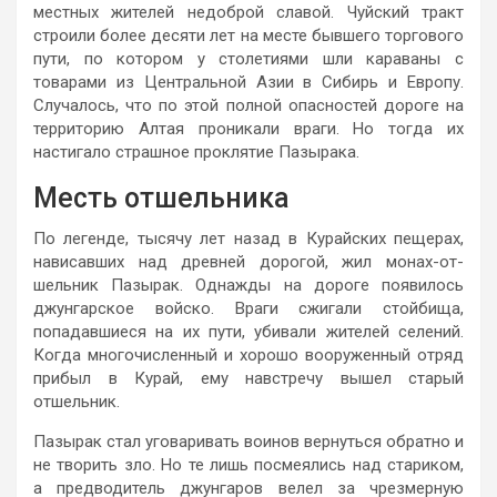
местных жителей недоброй славой. Чуйский тракт
строили более десяти лет на месте бывшего торгового
пути, по котором у столетиями шли караваны с
товарами из Центральной Азии в Сибирь и Европу.
Случалось, что по этой полной опасностей дороге на
территорию Алтая проникали враги. Но тогда их
настигало страшное проклятие Пазырака.
Месть отшельника
По легенде, тысячу лет назад в Курайских пещерах,
нависавших над древней дорогой, жил монах-от-
шельник Пазырак. Однажды на до­роге появилось
джунгарское войско. Враги сжигали стойбища,
попадав­шиеся на их пути, убивали жителей селений.
Когда многочисленный и хорошо вооруженный отряд
прибыл в Курай, ему навстречу вышел старый
отшельник.
Пазырак стал уговари­вать воинов вернуться обратно и
не творить зло. Но те лишь посмеялись над стариком,
а предводитель джун­гаров велел за чрезмерную