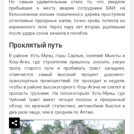
Но самым удивительным стало то, что увидели
прибывшие к месту аварии сотруд­ники ВАИ: на
белоснежном изломе поваленного дерева проступили
от­четливые пурпурные капли, точно кровь потекла из
израненного тела. Через пару лет вторая, уцелевшая
после удара сосна зачахла и погиб­ла…
Проклятый путь
В районе Усть-Муны, горы Сарлык, селений Мыюты и
Кош-Агач, где строителям пришлось сносить узкую
тропу старого пути и пробивать тракт западнее,
отмечается самый высокий процент дорожно-
транспортных происшествий. Не проходит и неде­ли,
чтобы в районе высокогорного Кош-Агача не слетел в
пропасть гру­зовик. На плоскогорьях Усть-Муны, где
Чуйский тракт имеет четыре по­лосы и прекрасный
обзор, по мрач­ной статистике, автомобили бьются в
два раза чаще, чем в среднем по Алтаю.