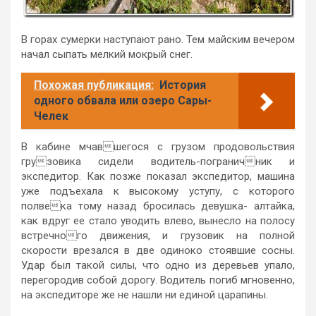
В горах сумерки наступают рано. Тем майским вечером
начал сыпать мелкий мокрый снег.
Похожая публикация:
История
одного обвала или озеро Сары-
Челек
В кабине мчавшегося с грузом продовольствия
грузовика сидели водитель-пограничник и
экспедитор. Как позже показал экспедитор, машина
уже подъехала к высокому уступу, с которого
полвека тому назад бросилась девушка- алтайка,
как вдруг ее стало уводить влево, вынесло на полосу
встречного движения, и грузовик на полной
скорости врезался в две одиноко стоявшие сосны.
Удар был такой силы, что одно из деревьев упало,
перего­родив собой дорогу. Водитель погиб мгновенно,
на экспедиторе же не на­шли ни единой царапины.