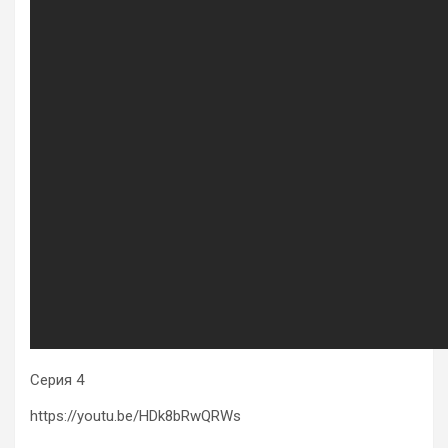
Серия 4
https://youtu.be/HDk8bRwQRWs