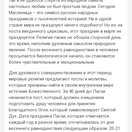
так и не удалось стереть из народной памяти,
настолько любим он был простым людом. Сегодня
Масленица – это символ русских народных
праздников с тысячелетней историей. Ни в одной
стране мира не празднуют ничего подобного! Но из-за
поста введенного церковью, этот праздник в марте не
празднуется. Религия также не обошла стороной день
это время, наполнив духовным смыслом природное
явление. После весеннего равноденствия в человеке
просыпается биологическое начало, он становится
более чувствительным и эмоциональным.
Для духовного совершенствования в этот период
мировые религии предлагают посты и молитвы,
которые призваны найти в своем внутреннем мире
источник Божественного. За 40 дней до Пасхи
начинается пост, который должен очищением
подготовить душу человека для принятия
Благодатного Огня, который символизирует Святой
Дух. Дата праздника Пасхи, которая отмечается
каждый год в разное время, отсчитывалась от дня
весеннего равноденствия следующим образом: 20-21