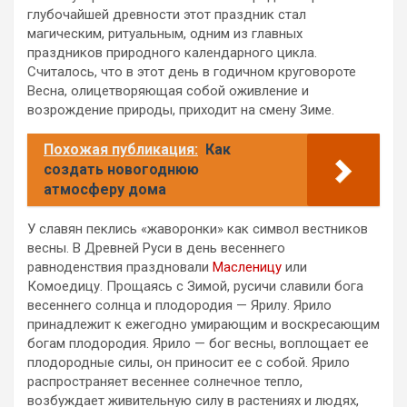
глубочайшей древности этот праздник стал
магическим, ритуальным, одним из главных
праздников природного календарного цикла.
Считалось, что в этот день в годичном круговороте
Весна, олицетворяющая собой оживление и
возрождение природы, приходит на смену Зиме.
Похожая публикация:
Как
создать новогоднюю
атмосферу дома
У славян пеклись «жаворонки» как символ вестников
весны. В Древней Руси в день весеннего
равноденствия праздновали
Масленицу
или
Комоедицу. Прощаясь с Зимой, русичи славили бога
весеннего солнца и плодородия — Ярилу. Ярило
принадлежит к ежегодно умирающим и воскресающим
богам плодородия. Ярило — бог весны, воплощает ее
плодородные силы, он приносит ее с собой. Ярило
распространяет весеннее солнечное тепло,
возбуждает живительную силу в растениях и людях,