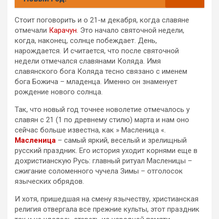
Стоит поговорить и о 21-м декабря, когда славяне
отмечали
Карачун
. Это начало святочной недели,
когда, наконец, солнце побеждает. День,
нарождается. И считается, что после святочной
недели отмечался славянами Коляда. Имя
славянского бога Коляда тесно связано с именем
бога Божича – младенца. Именно он знаменует
рождение нового солнца.
Так, что новый год точнее новолетие отмечалось у
славян с 21 (1 по древнему стилю) марта и нам оно
сейчас больше известна, как » Масленица «.
Масленица
– самый яркий, веселый и зрелищный
русский праздник. Его история уходит корнями еще в
дохристианскую Русь: главный ритуал Масленицы –
сжигание соломенного чучела Зимы – отголосок
языческих обрядов.
И хотя, пришедшая на смену язычеству, христианская
религия отвергала все прежние культы, этот праздник