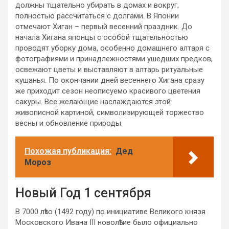
должны тщательно убирать в домах и вокруг,
полностью рассчитаться с долгами. В Японии
отмечают Хиган – первый весенний праздник. До
начала Хигана японцы с особой тщательностью
проводят уборку дома, особенно домашнего алтаря с
фотографиями и принадлежностями ушедших предков,
освежают цветы и выставляют в алтарь ритуальные
кушанья. По окончании дней весеннего Хигана сразу
же приходит сезон неописуемо красивого цветения
сакуры. Все желающие наслаждаются этой
живописной картиной, символизирующей торжество
весны и обновление природы.
Похожая публикация:
Дед
Мороз
Новый Год 1 сентября
В 7000 лѣто (1492 году) по инициативе Великого князя
Московского Ивана III новолѣтие было официально