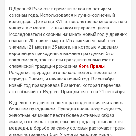
В Древней Руси счёт времени вёлся по четырём
сезонам года. Использовался и лунно-солнечный
календарь. До конца XVII в. новолетие начиналось не с
января, а с марта — с началом аграрного цикла.
Исследователи склонны начинать новый год у древних
славян с 20-х чисел марта. Из этих чисел наиболее
значимы 21 марта и 25 марта, на которые у древних
европейцев приходились важные праздники. Это
закономерно, так как эти праздники знаменуют в
славянской традиции рождения
бога Ярилы
.
Рождение природы. Это начало нового посевного
периода. Значит, и начался новый год. В сентябре
новый год праздновала Византия, которая переняла
этот обычай от Иудеев. Приходится он на 21 сентября.
В древности дни весеннего равноденствия считались
большим праздником. Природа вновь возрождается,
животные начинают вести более активный образ
жизни, готовясь к продолжению рода: просыпаюстся
медведи, в борьбе за самку соловьи расточают трели,
а лоси устраивают бои. У многих народов мира с