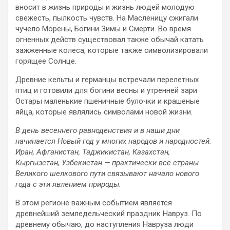
вносит в жизнь природы и жизнь людей молодую
свежесть, пылкость чувств. На Масленицу сжигали
чучело Морены, Богини Зимы и Смерти. Во время
огненных действ существовал также обычай катать
зажженные колеса, которые также символизировали
горящее Солнце.
Древние кельты и германцы встречали перелетных
птиц и готовили для богини весны и утренней зари
Остары маленькие пшеничные булочки и крашеные
яйца, которые являлись символами новой жизни.
В день весеннего равноденствия и в наши дни
начинается Новый год у многих народов и народностей:
Иран, Афганистан, Таджикистан, Казахстан,
Кыргызстан, Узбекистан — практически все страны
Великого шелкового пути связывают начало нового
года с эти явлением природы.
В этом регионе важным событием является
древнейший земледельческий праздник Навруз. По
древнему обычаю, до наступления Навруза люди