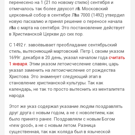
перенесено на 1 (21 по новому стилю) сентября и
отмечалось так более двухсот лѣт. Московский
церковный собор в сентябре Лѣта 7000 (1492) утвердил
новую пасхалию и принял решение о переносе начала
лѣта с марта на сентября. Это постановление действует
в Христианской Церкви до сих пор.
С 1492 г. завоёвывает преобладание сентябрьский
стиль, вытесняющий мартовский. Петр I, своим указом
1699г. декабря в 20 день, указал началом года
считать
1 января
. Этим указом летоисчесление славян, царь
указал заменить на летоисчисление от рождества
Христова. Это знаменует следующий этап в
становление христианской культуры. Так как
календарь, не так то просто вытеснить из менталитета
народа.
Этот же указ содержал указание людям поздравлять
друг друга с новым годом, а не с новолетием, как
было принято ранее. Поздравляли с новым Богом
«new good», а не с новым летом. Разница
существенная, так как коляда был в языческой