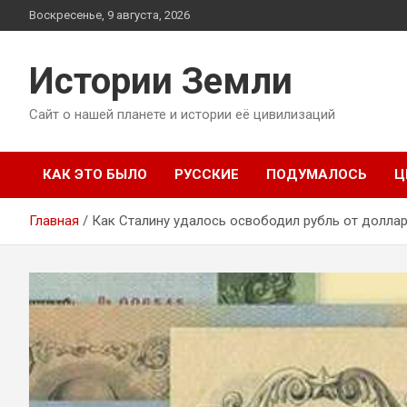
Перейти
Воскресенье, 9 августа, 2026
к
содержимому
Истории Земли
Сайт о нашей планете и истории её цивилизаций
КАК ЭТО БЫЛО
РУССКИЕ
ПОДУМАЛОСЬ
Ц
Главная
Как Сталину удалось освободил рубль от долла