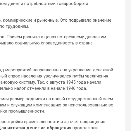
вом денег и потребностями товарооборота.
е, коммерческие и рыночные. Это подрывало значение
по трудодням.
ов. Причём разница в ценах по-прежнему давала им
рывало социальную справедливость в стране.
яд мероприятий направленных на укрепление денежной
ный спрос населения увеличивался путём увеличения
нсовую систему. Так, с августа 1945 года начали
ельно налог отменили в начале 1946 года.
или размер подписки на новый государственный заем.
очим и служащим компенсацию за неиспользованные во
ойка промышленности.
перестройки промышленности и за счёт сокращения
ля изъятия денег из обращения
продолжали