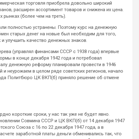
оммерческая торговля приобрела довольно широкий
анов, расширен ассортимент товаров и снижена их цена.
 рынках (более чем на треть).
были полностью устранены. Поэтому курс на денежную
бмен старых денег на новые был необходим для того,
 и улучшить качество денежных знаков.
рева (управлял финансами СССР с 1938 года) впервые
рмы в конце декабря 1942 года и потребовал
чалу денежную реформу планировали провести в 1946
й и неурожаем в целом ряде советских регионов, начало
года Политбюро ЦК ВКП(б) приняло решение об отмене
но короткие сроки, у нас так уже не будет явно.
овлении Совмина СССР и ЦК ВКП(б) от 14 декабря 1947
тского Союза с 16 по 22 декабря 1947 года, а в
асчете заработной платы деньги обменивались так, что