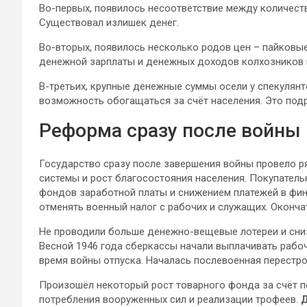
Во-первых, появилось несоответствие между количест
Существовал излишек денег.
Во-вторых, появилось несколько родов цен – пайковы
денежной зарплаты и денежных доходов колхозников 
В-третьих, крупные денежные суммы осели у спекулянт
возможность обогащаться за счёт населения. Это под
Реформа сразу после войны
Государство сразу после завершения войны провело р
системы и рост благосостояния населения. Покупатель
фондов заработной платы и снижением платежей в фина
отменять военный налог с рабочих и служащих. Окончат
Не проводили больше денежно-вещевые лотереи и сниз
Весной 1946 года сберкассы начали выплачивать раб
время войны отпуска. Началась послевоенная перестр
Произошёл некоторый рост товарного фонда за счёт 
потребления вооруженных сил и реализации трофеев.
Д