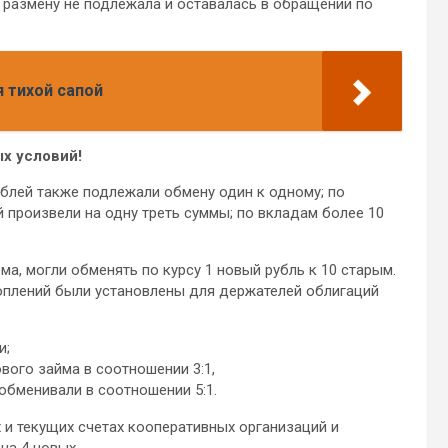
 размену не подлежала и оставалась в обращении по
я тихой сапой
х условий!
блей также подлежали обмену один к одному; по
й произвели на одну треть суммы; по вкладам более 10
а, могли обменять по курсу 1 новый рубль к 10 старым.
оплений были установлены для держателей облигаций
и;
вого займа в соотношении 3:1,
обменивали в соотношении 5:1.
 и текущих счетах кооперативных организаций и
на 4 новых.