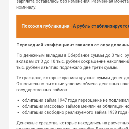
зарплата оставалась без изменения. Разменная монета
номиналу.
Похожая публикация:
А рубль стабилизируетс
Переводной коэффициент зависил от определенны
По денежным вкладам в Сбербанке суммы до 3 тыс. ру
вкладам от 3 до 10 тыс. рублей сокращение накоплени
тыс. рублей изъятию подлежало две трети суммы.
Те граждане, которые хранили крупные суммы денег дом
Относительно льготные условия обмена денежных нак
государственных займов:
облигации займа 1947 года переоценке не подлежал
облигации массовых займов меняли на облигации но
облигации свободно реализуемого займа 1938 года 
Денежные средства, которые находились на расчётных
колхозов переоценивались из расчёта 5 старых рублей 