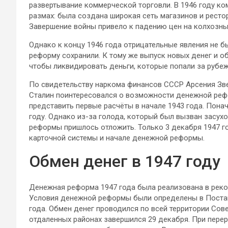
развертывание коммерческой торговли. В 1946 году к
размах: была создана широкая сеть магазинов и рестор
Завершение войны привело к падению цен на колхозных
Однако к концу 1946 года отрицательные явления не 
реформу сохранили. К тому же выпуск новых денег и о
чтобы ликвидировать деньги, которые попали за рубеж
По свидетельству наркома финансов СССР Арсения Зве
Сталин поинтересовался о возможности денежной рефо
представить первые расчёты в начале 1943 года. Пона
году. Однако из-за голода, который был вызван засухо
реформы пришлось отложить. Только 3 декабря 1947 
карточной системы и начале денежной реформы.
Обмен денег в 1947 году
Денежная реформа 1947 года была реализована в рекорд
Условия денежной реформы были определены в Постан
года. Обмен денег проводился по всей территории Сове
отдаленных районах завершился 29 декабря. При перер