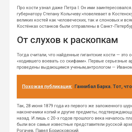
Про кости узнал даже Петра I. Он ими заинтересовался.
губернатору Степану Колычеву:«повелевает в Костенску
великих костей как человеческих, так и слоновых и вс
Костёнках останков были отправлены в Санкт-Петербур
От слухов к раскопкам
Тогда считали, что найденные гигантские кости — это
«ходившего воевать со скифами». Первые серьезные а
проведены выдающимся ученым,антрологом — Иваном 
Похожая публикация:
Ганнибал Барка. Тот, чт
Так, 28 июня 1879 года из первого же заложенного шу
наконечники копий и другие предметы, подтверждающи
назад. И лишь с 20-х годов прошлого века началось п
были все самые известные представители русской архе
Рогачев, Павел Борисковский.