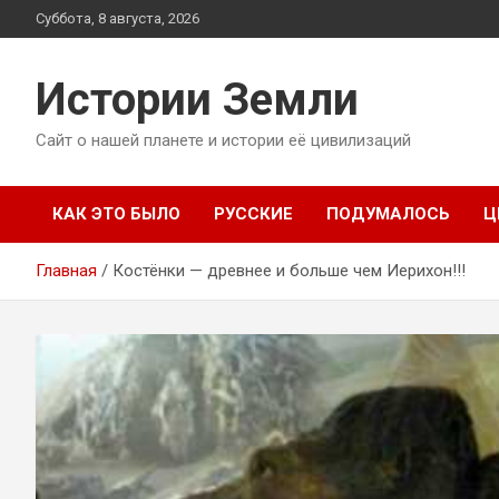
Перейти
Суббота, 8 августа, 2026
к
содержимому
Истории Земли
Сайт о нашей планете и истории её цивилизаций
КАК ЭТО БЫЛО
РУССКИЕ
ПОДУМАЛОСЬ
Ц
Главная
Костёнки — древнее и больше чем Иерихон!!!