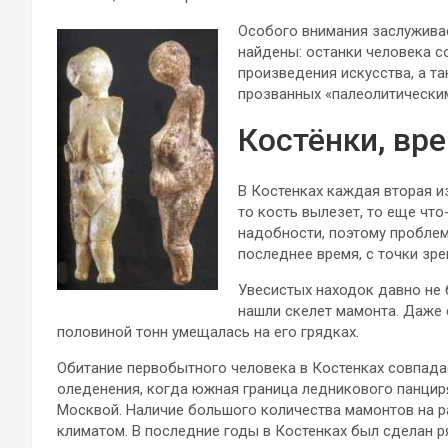
Особого внимания заслуживае
найдены: останки человека с
произведения искусства, а т
прозванных «палеолитически
Костёнки, вр
В Костенках каждая вторая и
то кость вылезет, то еще что
надобности, поэтому проблем 
последнее время, с точки зр
Увесистых находок давно не 
нашли скелет мамонта. Даже 
половиной тонн умещалась на его грядках.
Обитание первобытного человека в Костенках совпада
оледенения, когда южная граница ледникового панцир
Москвой. Наличие большого количества мамонтов на 
климатом. В последние годы в Костенках был сделан 