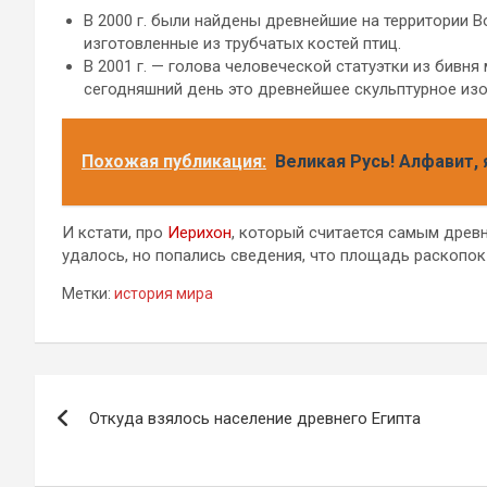
В 2000 г. были найдены древнейшие на территории 
изготовленные из трубчатых костей птиц.
В 2001 г. — голова человеческой статуэтки из бивня
сегодняшний день это древнейшее скульптурное изо
Похожая публикация:
Великая Русь! Алфавит, 
И кстати, про
Иерихон
, который считается самым древ
удалось, но попались сведения, что площадь раскопок в
Метки:
история мира
Навигация
Откуда взялось население древнего Египта
по
записям