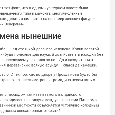
т тот факт, что в одном культурном пласте были
овременного типа и мамонта, многочисленные
акже десять знаменитых на весь мир женских фигурок,
ми Венерами».
емена нынешние
зба — над стоянкой древнего человека. Копни лопатой —
-нибудь полезное для науки. В хозяйстве эти находки без
с населением у археологов нет. Да и находят они в
ения деревенских, всякую ерунду — клыки да камешки.
было. С тех пор, как во дворе у Прошлякова будто бы
странно, как шестиметровая громадина весом пять с
ет с периодом так называемого валдайского
я находилась на полпути между нынешними Питером и
равнинной местности объясняется устойчиво холодным
ряд новых сенсационных открытий.