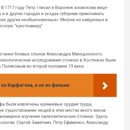
 В 1717 году Петр I писал в Воронеж азовскому вице-
 и в других городах и уездах губернии приискивать
яких других необыкновенных». Многие из найденных в
гскую “кунсткамеру”.
 останки боевых слонов Александра Македонского,
рхеологические исследования стоянок в Костенках были
Поляковым во второй половине 19 века.
о из Карфагена, а не из фильма
рфа были извлечены кремневые орудия труда,
е существование людей в этих местах много веков
ланомерное изучение палеолитических стоянок. Здесь
ологии: Сергей Замятнин, Петр Ефименко, Александр