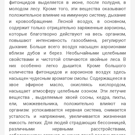
фитонцидов выделяется в июне, после полудня, в
молодом лесу. Кроме того, эти вещества оказывают
положительное влияние на иммунную систему, дыхание
и кровообращение. Лесной воздух, в основном,
содержит только отрицательно заряженные аэроионы,
которые благотворно действуют на весь организм,
повышают интенсивность газообмена, регулируют
дыхание. Больше всего воздух насыщен аэроионами
вблизи дубов и берез. Необычайными целебными
свойствами и чистотой отличаются хвойные леса. В
них особенно легко дышится. Кроме большого
количества фитонцидов и аэроионов воздух здесь
насыщен чудесным ароматом смолы. Содержащееся в
хвое эфирное масло, окисляясь кислородом,
насыщает атмосферу целебным озоном. Эти летучие
вещества , выделяемые хвоей сосны, кедра, пихты,
ели, можжевельника, положительно влияют на
организм: успокаивается нервная система, снимается
усталость и напряжение, увеличивается жизненная
емкость легких. Для людей страдающих бессонницей,
различными нервными расстройствами,