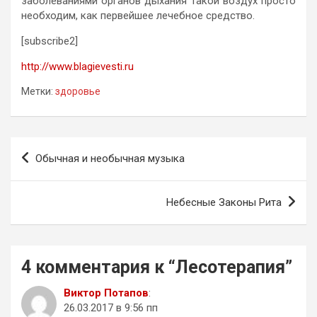
заболеваниями органов дыхания такой воздух просто
необходим, как первейшее лечебное средство.
[subscribe2]
http://www.blagievesti.ru
Метки:
здоровье
Навигация
Обычная и необычная музыка
по
записям
Небесные Законы Рита
4 комментария к “
Лесотерапия
”
Виктор Потапов
:
26.03.2017 в 9:56 пп