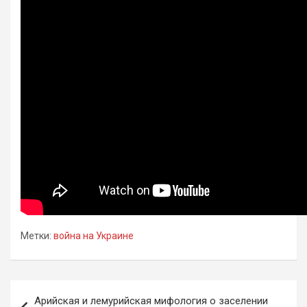
Метки:
война на Украине
Навигация
Арийская и лемурийская мифология о заселении