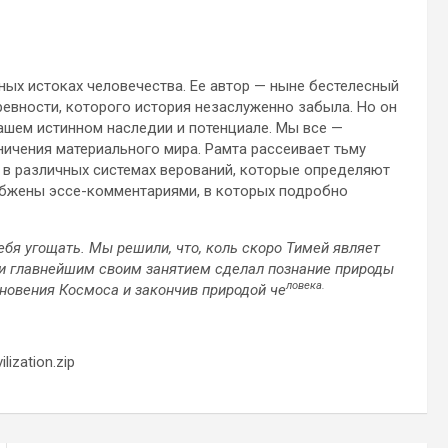
ных истоках человечества. Ее автор — ныне бестелесный
ревности, которого история незаслуженно забыла. Но он
ашем истинном наследии и потенциале. Мы все —
ичения материального мира. Рамта рассеивает тьму
я в различных системах верований, которые определяют
набжены эссе-комментариями, в которых подробно
тебя угощать. Мы решили, что, коль скоро Тимей являет
 и главнейшим своим занятием сделал познание природы
ловека.
кновения Космоса и закончив природой че
lization.zip