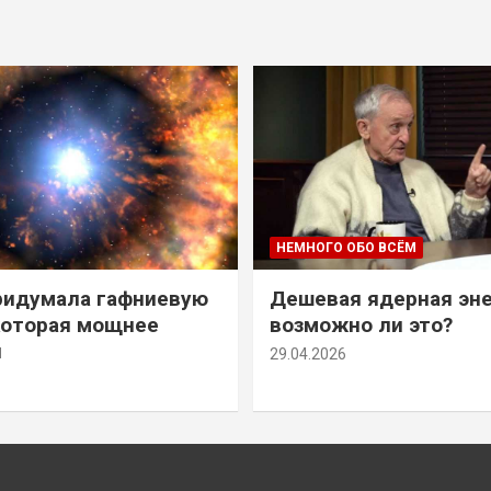
НЕМНОГО ОБО ВСЁМ
ридумала гафниевую
Дешевая ядерная эн
которая мощнее
возможно ли это?
й
29.04.2026