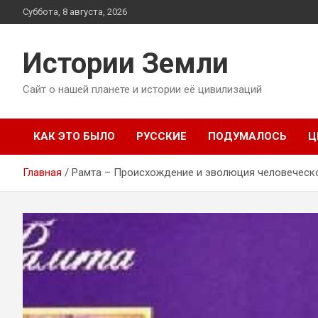
Перейти
Суббота, 8 августа, 2026
к
содержимому
Истории Земли
Сайт о нашей планете и истории её цивилизаций
КАК ЭТО БЫЛО
РУССКИЕ
ПОДУМАЛОСЬ
Ц
Главная
Рамта – Происхождение и эволюция человеческ