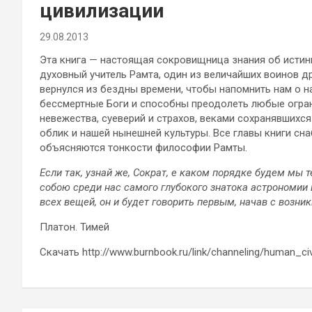
цивилизации
29.08.2013
Эта книга — настоящая сокровищница знания об истин
духовный учитель Рамта, один из величайших воинов д
вернулся из бездны времени, чтобы напомнить нам о н
бессмертные Боги и способны преодолеть любые огран
невежества, суеверий и страхов, веками сохранявшихс
облик и нашей нынешней культуры. Все главы книги с
объясняются тонкости философии Рамты.
Если так, узнай же, Сократ, е каком порядке будем мы 
собою среди нас самого глубокого знатока астрономии
всех вещей, он и будет говорить первым, начав с возни
Платон. Тимей
Скачать http://www.burnbook.ru/link/channeling/human_civi