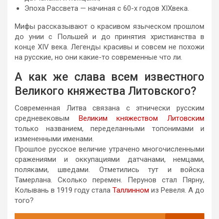
Эпоха Рассвета — начиная с 60-х годов XIXвека.
Мифы рассказывают о красивом языческом прошлом
до унии с Польшей и до принятия христианства в
конце XIV века. Легенды красивы и совсем не похожи
на русские, но они какие-то современные что ли.
А как же слава всем известного
Великого княжества Литовского?
Современная Литва связана с этнически русским
средневековым
Великим княжеством Литовским
только названием, переделанными топонимами и
измененными именами.
Прошлое русское величие утрачено многочисленными
сражениями и оккупациями датчанами, немцами,
поляками, шведами. Отметились тут и войска
Тамерлана. Сколько перемен. Перунов стал Пярну,
Колывань в 1919 году стала
Таллинном
из Ревеля. А до
того?