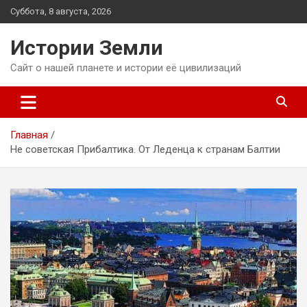
Перейти
Суббота, 8 августа, 2026
к
содержимому
Истории Земли
Сайт о нашей планете и истории её цивилизаций
Главная
Не советская Прибалтика. От Леденца к странам Балтии