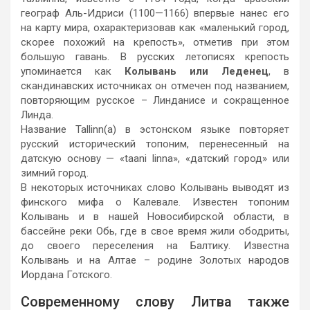
географ Аль-Идриси (1100—1166) впервые нанес его
на карту мира, охарактеризовав как «маленький город,
скорее похожий на крепость», отметив при этом
большую гавань. В русских летописях крепость
упоминается как
Колывань или Леденец
, в
скандинавских источниках он отмечен под названием,
повторяющим русское – Линданисе и сокращенное
Линда.
Название Tallinn(a) в эстонском языке повторяет
русский исторический топоним, перенесенный на
датскую основу — «taani linna», «датский город» или
зимний город.
В некоторых источниках слово Колывань выводят из
финского мифа о Калевале. Известен топоним
Колывань и в нашей Новосибирской области, в
бассейне реки Обь, где в свое время жили ободриты,
до своего переселения на Балтику. Известна
Колывань и на Алтае – родине Золотых народов
Иордана Готского.
Современному слову Литва также