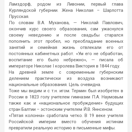
Ламздорф, родом из Ливонии, первый глава
Курляндской губернии. Жена Николая – Шарлотта
Прусская.
По словам В.А. Муханова, — Николай Павлович,
окончив курс своего образования, сам ужаснулся
своему неведению и после свадьбы старался
пополнить этот пробел, но преобладание военных
занятий и семейная жизнь отвлекали его от
постоянных кабинетных работ. «Ум его не обработан,
воспитание его было небрежно», — писала об
императоре Николае I королева Виктория в 1844 году.
На древней земле с современным губернским
делением практически из воздуха возникают
национальные образования. Цель очевидна.
Тоже мы видим и с т.н. игом. Термин был изобретен в
России в 1823 голу учителем гимназии П.А. Наумовым
также как и «национальное пробуждение» будущих
стран Балтии – эстонским учителем Й.В. Яннсеном.
«Пятая колонна» сработала четко. В 19 веке учителя
Российской империи вместо обучения истинам
превратили реальную историю в письменные мифы.