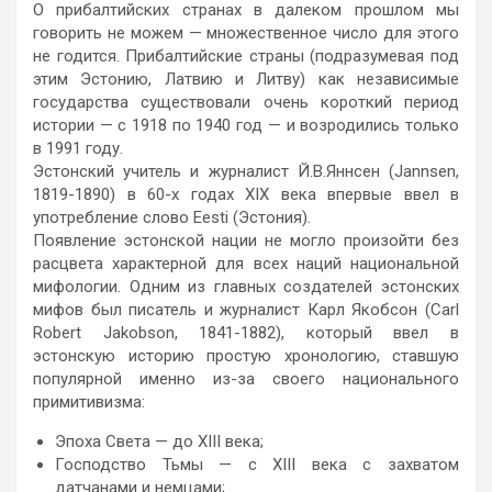
О прибалтийских странах в далеком прошлом мы
говорить не можем — множественное число для этого
не годится. Прибалтийские страны (подразумевая под
этим Эстонию, Латвию и Литву) как независимые
государства существовали очень короткий период
истории — с 1918 по 1940 год — и возродились только
в 1991 году.
Эстонский учитель и журналист Й.В.Яннсен (Jannsen,
1819-1890) в 60-х годах XIX века впервые ввел в
употребление слово Eesti (Эстония).
Появление эстонской нации не могло произойти без
расцвета характерной для всех наций национальной
мифологии. Одним из главных создателей эстонских
мифов был писатель и журналист Карл Якобсон (Carl
Robert Jakobson, 1841-1882), который ввел в
эстонскую историю простую хронологию, ставшую
популярной именно из-за своего национального
примитивизма:
Эпоха Света — до XIII века;
Господство Тьмы — с XIII века с захватом
датчанами и немцами;