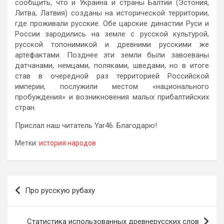
сообщить, что и Украина и страны Балтии (Эстония,
Литва, Латвия) созданы на исторической территории,
где проживали русские. Обе царские династии Руси и
России зародились на земле с русской культурой,
русской топонимикой и древними русскими же
артефактами. Позднее эти земли были завоеваны
датчанами, немцами, поляками, шведами, но в итоге
став в очередной раз территорией Российской
империи, послужили местом «национального
пробуждения» и возникновения малых прибалтийских
стран.
Прислал наш читатель Yar46. Благодарю!
Метки:
история народов
Навигация
Про русскую рубаху
по
записям
Статистика использованных древнерусских слов