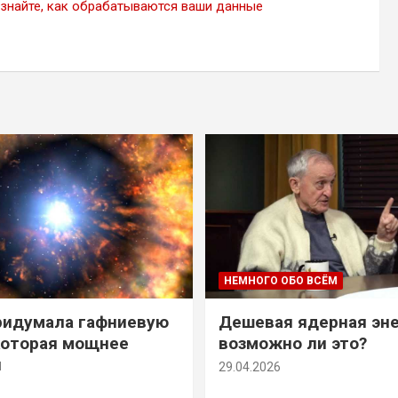
знайте, как обрабатываются ваши данные
НЕМНОГО ОБО ВСЁМ
ридумала гафниевую
Дешевая ядерная эн
которая мощнее
возможно ли это?
й
29.04.2026