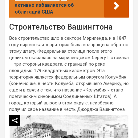
активно избавляется об
облигаций США
Строительство Вашингтона
Все строительство шло в секторе Мэриленда, и в 1847
году виргинская территория была возвращена обратно
этому штату. Федеральная столица после этого
целиком оказалась на мэрилендском берегу Потомака
— три стороны квадрата, с границей по реке
площадью 179 квадратных километров. Эта
территория является федеральным округом Колумбия
(конечно же, в честь Колумба, открывшего Америку, но
еще и в связи с тем, что название «Колумбия~ стало
поэтическим синонимом Соединенных Штатов). А
город, который вырос в этом округе, неизбежно
получил свое название в честь Джорджа Вашингтона.