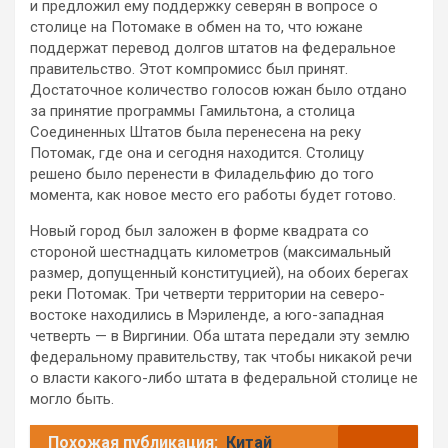
и предложил ему поддержку северян в вопросе о
столице на Потомаке в обмен на то, что южане
поддержат перевод долгов штатов на федеральное
правительство. Этот компромисс был принят.
Достаточное количество голосов южан было отдано
за принятие программы Гамильтона, а столица
Соединенных Штатов была перенесена на реку
Потомак, где она и сегодня находится. Столицу
решено было перенести в Филадельфию до того
момента, как новое место его работы будет готово.
Новый город был заложен в форме квадрата со
стороной шестнадцать километров (максимальный
размер, допущенный конституцией), на обоих берегах
реки Потомак. Три четверти территории на северо-
востоке находились в Мэриленде, а юго-западная
четверть — в Виргинии. Оба штата передали эту землю
федеральному правительству, так чтобы никакой речи
о власти какого-либо штата в федеральной столице не
могло быть.
Похожая публикация:
Китай