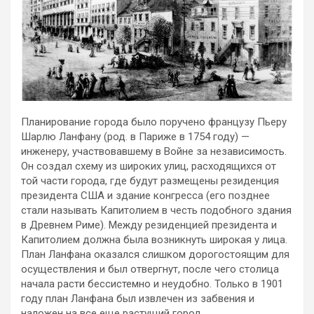
Планирование города было поручено французу Пьеру
Шарлю Ланфану (род. в Париже в 1754 году) —
инженеру, участвовавшему в Войне за независимость.
Он создал схему из широких улиц, расходящихся от
той части города, где будут размещены резиденция
президента США и здание конгресса (его позднее
стали называть Капитолием в честь подобного здания
в Древнем Риме). Между резиденцией президента и
Капитолием должна была возникнуть широкая у лица.
План Ланфана оказался слишком дорогостоящим для
осуществления и был отвергнут, после чего столица
начала расти бессистемно и неудобно. Только в 1901
году план Ланфана был извлечен из забвения и
наложен на все еще растущий город.