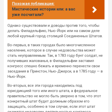
Похожая публикация:
Мистические истории или: а вас
уже посчитали?
Однако существовали и доводы против того, чтобы
делать Филадельфию, Нью-Йорк или на самом деле
любой крупный город столицей Соединенных Штатов.
Во-первых, в таких городах было многочисленное
население, которое в случае недовольства может
стать неуправляемым. Так, в 1783 году бунт солдат, не
получивших жалованья, в Филадельфии заставил
конгресс спешно бежать и временно перенести свои
заседания в Принстон, Нью-Джерси, а в 1785 году — в
Нью-Йорк.
Во-вторых, все эти города находились под
юрисдикцией того или иного штата, а федеральное
правительство не могло быть уверено в том, что этот
конкретный штат будет должным образом его
защищать, особенно в том случае, если этот штат
окажется недоволен деятельностью конгресса.