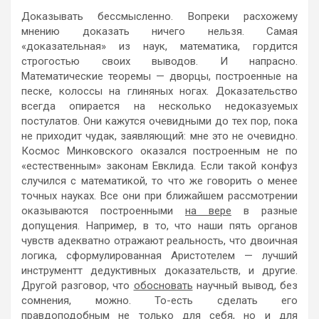
Доказывать бессмысленно. Вопреки расхожему
мнению доказать ничего нельзя. Самая
«доказательная» из наук, математика, гордится
строгостью своих выводов. И напрасно.
Математические теоремы — дворцы, построенные на
песке, колоссы на глиняных ногах. Доказательство
всегда опирается на несколько недоказуемых
постулатов. Они кажутся очевидными до тех пор, пока
не приходит чудак, заявляющий: мне это не очевидно.
Космос Минковского оказался построенным не по
«естественным» законам Евклида. Если такой конфуз
случился с математикой, то что же говорить о менее
точных науках. Все они при ближайшем рассмотрении
оказываются построенными
на вере
в разные
допущения. Например, в то, что наши пять органов
чувств адекватно отражают реальность, что двоичная
логика, сформулированная Аристотелем — лучший
инструментт дедуктивных доказательств, и другие.
Другой разговор, что
обосновать
научный вывод, без
сомнения, можно. То-есть сделать его
правдоподобным не только для себя, но и для