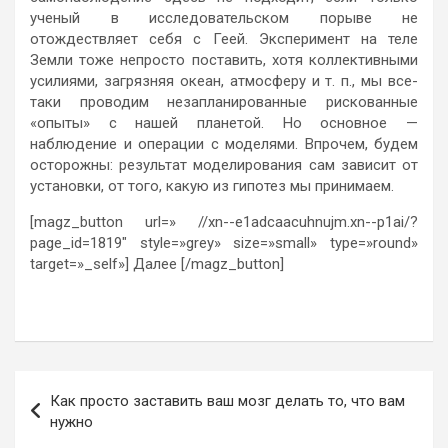
ученый в исследовательском порыве не
отождествляет себя с Геей. Эксперимент на теле
Земли тоже непросто поставить, хотя коллективными
усилиями, загрязняя океан, атмосферу и т. п., мы все-
таки проводим незапланированные рискованные
«опыты» с нашей планетой. Но основное —
наблюдение и операции с моделями. Впрочем, будем
осторожны: результат моделирования сам зависит от
установки, от того, какую из гипотез мы принимаем.
[magz_button url=» //xn--e1adcaacuhnujm.xn--p1ai/?
page_id=1819″ style=»grey» size=»small» type=»round»
target=»_self»] Далее [/magz_button]
Навигация
Как просто заставить ваш мозг делать то, что вам
по
нужно