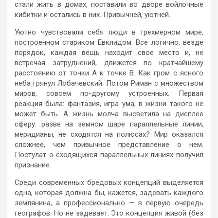
стали жить в домах, поставили во дворе войлочные
кибитки и остались в них. Привычней, уютней.
Уютно чувствовали себя люди в трехмерном мире,
построенном стариком Евклидом. Все логично, везде
порядок, каждая вещь находит свое место и, не
встречая затруднений, движется по кратчайшему
расстоянию от точки А к точке В. Как гром с ясного
неба грянул Лобачевский. Потом Риман с множеством
миров, совсем по-другому устроенных. Первая
реакция была: фантазия, игра ума, в жизни такого не
может быть. А жизнь молча высветила на дисплее
сферу: разве на земном шаре параллельные линии,
меридианы, не сходятся на полюсах? Мир оказался
сложнее, чем привычное представление о нем.
Постулат о сходящихся параллельных линиях получил
признание.
Среди современных бредовых концепций выделяется
одна, которая должна бы, кажется, задевать каждого
землянина, а профессионально — в первую очередь
географов. Но не задевает. Это концепция живой (без