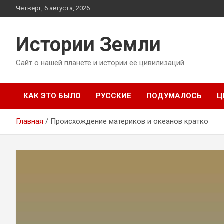
Перейти
Четверг, 6 августа, 2026
к
содержимому
Истории Земли
Сайт о нашей планете и истории её цивилизаций
КАК ЭТО БЫЛО
РУССКИЕ
ПОДУМАЛОСЬ
Ц
Главная
Происхождение материков и океанов кратко