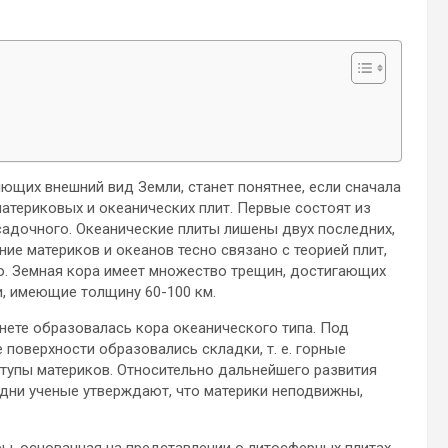
ющих внешний вид Земли, станет понятнее, если сначала
материковых и океанических плит. Первые состоят из
 осадочного. Океанические плиты лишены двух последних,
е материков и океанов тесно связано с теорией плит,
о. Земная кора имеет множество трещин, достигающих
и, имеющие толщину 60-100 км.
анете образовалась кора океанического типа. Под
 поверхности образовались складки, т. е. горные
ступы материков. Относительно дальнейшего развития
Одни ученые утверждают, что материки неподвижны,
ы, основанная на представлении о литосферных плитах