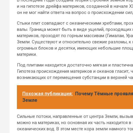
и на гипотезе дрейфа материков, созданной в начале X
он не мог найти ответа на вопрос о происхождении си
Стыки плит совпадают с океаническими хребтами, про
валы. Граница может быть в виде ущелий, проходящих 
материков, проходят по горным массивам (Гималаи, Урал
Земли. Существуют и относительно свежие разломы, к
огромных блоков и десятки, имеющих небольшие площ
материки.
Под плитами находится достаточно мягкая и пластична
Гипотеза происхождения материков и океанов гласит, ч
возникающих от перемещения субстанции в верхней ча
Похожая публикация:
Почему Тёмные проявля
Земле
Сильные потоки, направленные от центра Земли, вызы
можно на материках, но основная их часть находится 
океанических вод. В этом месте кора земли намного т