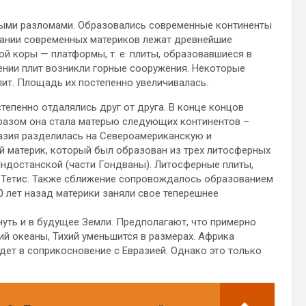
ыми разломами. Образовались современные континенты
вании современных материков лежат древнейшие
й коры — платформы, т. е. плиты, образовавшиеся в
нии плит возникли горные сооружения. Некоторые
ит. Площадь их постепенно увеличивалась.
тепенно отдалялись друг от друга. В конце концов
разом она стала матерью следующих континентов –
азия разделилась на Североамериканскую и
ый материк, который был образован из трех литосферных
 Индостанской (части Гондваны). Литосферные плиты,
н Тетис. Также сближение сопровождалось образованием
0 лет назад материки заняли свое теперешнее
уть и в будущее Земли. Предполагают, что примерно
ий океаны, Тихий уменьшится в размерах. Африка
идет в соприкосновение с Евразией. Однако это только