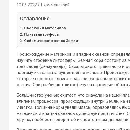
10.06.2022
1 комментарий
Оглавление
Эволюция материков
Плиты литосферы
Сейсмические пояса Земли
Происхождение материков и впадин океанов, определя
изучить строение литосферы. Земная кора состоит из 
трех слоев (снизу-вверх): базальтового, гранитного и
поэтому их толщина существенно меньше. Происхождени
которые способны двигаться, а не скованны монолитн
мантии. Они разбивают литосферу на огромные област
Большинство ученых считает, что сначала на нашей пл
влиянием процессов, происходящих внутри Земли, на ее
участки. Толщина коры увеличилась, образовались вы
материков и впадин океанов существует ряд гипотез. 
другие, наоборот, говорят об их постоянном движении.
В последние годы создана теория строения земной кор