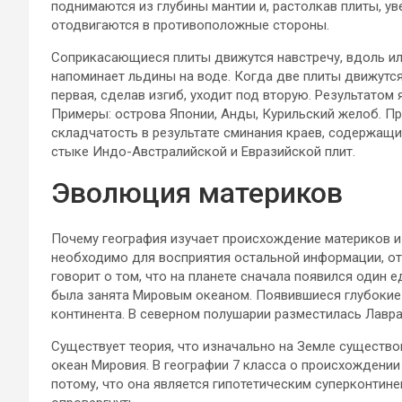
поднимаются из глубины мантии и, растолкав плиты, у
отодвигаются в противоположные стороны.
Соприкасающиеся плиты движутся навстречу, вдоль ил
напоминает льдины на воде. Когда две плиты движутся 
первая, сделав изгиб, уходит под вторую. Результатом
Примеры: острова Японии, Анды, Курильский желоб. П
складчатость в результате сминания краев, содержащи
стыке Индо-Австралийской и Евразийской плит.
Эволюция материков
Почему география изучает происхождение материков и
необходимо для восприятия остальной информации, от
говорит о том, что на планете сначала появился один 
была занята Мировым океаном. Появившиеся глубокие 
континента. В северном полушарии разместилась Лавр
Существует теория, что изначально на Земле существо
океан Мировия. В географии 7 класса о происхождении
потому, что она является гипотетическим суперконтин