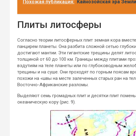
Похожая публикация:
Кайнозойская эра Земли
Плиты литосферы
Согласно теории литосферных плит земная кора вместе
панцирем планеты. Она разбита сложной сетью глубоки
достигают мантии. Эти гигантские трещины делят лито
толщиной от 60 до 100 км. Границы между плитами пр
вздутиям на теле планеты или по глубоководным жело
трещины и на суше. Они проходят по горным поясам вро
похожи на «швы на месте залеченных старых ран на тел
Восточно-Африканские разломы.
Выделяют семь громадных плит и десятки плит поменьш
океаническую кору (рис. 9).