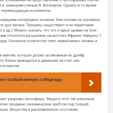
X в. немецким ученым А. Вегенером. Однако в то время
л, перемещающих континенты.
ходящими посередине океанов. Они похожи на огромные
по дну океана. Трещины существуют и на территории
 и др.). Можно сказать, что это старые шрамы на теле
 ним относятся расщелины на востоке Африки. Найдено 7
ади. Основное количество плит захватывают океаны и
я мантия, которая делает возможным их дрейф.
то блоки приводятся в движение за счет сил,
сти мантии.
ют особый интерес к Мидгард-
вают разрывы литосферы. Увидеть этот тип разломов
в зоне срединно-океанических хребтов под толщей
оньше. Вещества в расплавленном состоянии