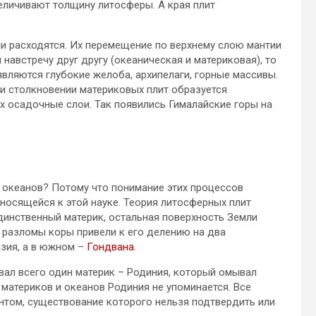
величивают толщину литосферы. А края плит
и расходятся. Их перемещение по верхнему слою мантии
навстречу друг другу (океаническая и материковая), то
 являются глубокие желоба, архипелаги, горные массивы.
ри столкновении материковых плит образуется
х осадочные слои. Так появились Гималайские горы на
 океанов? Потому что понимание этих процессов
носящейся к этой науке. Теория литосферных плит
единственный материк, остальная поверхность Земли
разломы коры привели к его делению на два
азия, а в южном –
Гондвана
.
вал всего один материк – Родиния, который омывал
 материков и океанов Родиния не упоминается. Все
ентом, существование которого нельзя подтвердить или