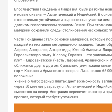
опровергнуть.
Впоследствии Гондвана и Лавразия были разбиты нов
и новые океаны — Атлантический и Индийский. В осно
относительно устойчивые и выровненные участки земно
далеком геологическом прошлом Земли. При столкнове
материки сохранили следы столкновения нескольких пл
Части Гондваны стали основой материков, которые пос
каждый из них занял сегодняшнюю позицию. Таким об
Африки, Австралии, Антарктиды, Южной Америки. Лавр
Евроазиатскую плиту. К слову, Евразия – это уникальн
плит – Евроазиатской (часть Лавразии), Аравийской и
сближаясь друг с другом, буквально уничтожили океа
гор – Кавказа и Армянского нагорья. Лишь около 65 00
положение.
Учение о литосферных плитах дает возможность заглян
через 50 млн лет разрастутся Атлантический и Индийск
сместится на север. Австралия пересечет экватор и пр
прогноз, который требует уточнения.