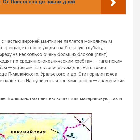
. От Палеогена до наших дней
 с частью верхней мантии не является монолитным
х трещин, которые уходят на большую глубину,
сферу на несколько очень больших блоков (плит)
оходят по срединно-океаническим хребтам — гигантским
бам — ущельям на океаническом дне. Есть такие
де Гималайского, Уральского и др. Эти горные пояса
е планеты». На суше есть и «свежие раны» — знаменитые
е. Большинство плит включает как материковую, так и