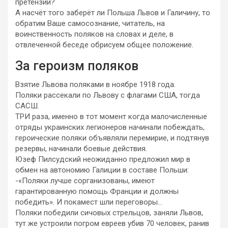
претензии?
А насчёт того заберёт ли Польша Львов и Галичину, то
обратим Ваше самосознание, читатель, на
воинственность поляков на словах и деле, в
отвлеченной беседе обрисуем общее положение.
За героизм поляков
Взятие Львова поляками в ноябре 1918 года.
Поляки рассекали по Львову с флагами США, тогда
САСШ.
ТРИ раза, именно в тот момент когда малочисленные
отряды украинских легионеров начинали побеждать,
героические поляки объявляли перемирие, и подтянув
резервы, начинали боевые действия.
Юзеф Пилсудский неожиданно предложил мир в
обмен на автономию Галиции в составе Польши:
-«Поляки лучше сорганизованы, имеют
гарантированную помощь Франции и должны
победить». И покамест шли переговоры…
Поляки победили сичовых стрельцов, заняли Львов,
тут же устроили погром евреев убив 70 человек, ранив