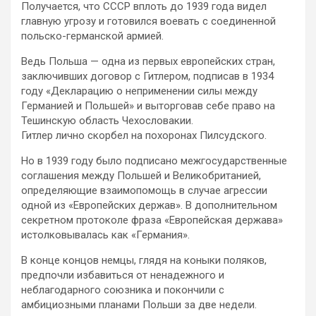
Получается, что СССР вплоть до 1939 года видел
главную угрозу и готовился воевать с соединенной
польско-германской армией.
Ведь Польша — одна из первых европейских стран,
заключивших договор с Гитлером, подписав в 1934
году «Декларацию о неприменении силы между
Германией и Польшей» и выторговав себе право на
Тешинскую область Чехословакии.
Гитлер лично скорбел на похоронах Пилсудского.
Но в 1939 году было подписано межгосударственные
соглашения между Польшей и Великобританией,
определяющие взаимопомощь в случае агрессии
одной из «Европейских держав». В дополнительном
секретном протоколе фраза «Европейская держава»
истолковывалась как «Германия».
В конце концов немцы, глядя на коныки поляков,
предпочли избавиться от ненадежного и
неблагодарного союзника и покончили с
амбициозными планами Польши за две недели.