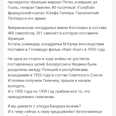
президенты Франции маршал Петен, и маршал де
Голль, генерал Гамелен, 80-тысячный «Голубой»
французский корпус Юзефа Галлера. Героический
Петлюра и его армия.
Американская эскадрилья имени Костюшко в составе
400 самолётов, 261 самолет в которую поставила
Франция..
Кстати, командир эскадрильи М.Купер впоследствии
поставил в Голливуде фильм «Кинг-Конг» в 1933 году.
Ни одна из сторон в ходе войны не достигла
поставленных целей: Белоруссия и Украина были
разделены между Польшей и республиками,
вошедшими в 1922 году в состав Советского Союза.
И поляки получили Галичину, пришли и начали
володеть.
И с 1920 года по 1939 год грабили всё то, что
принадлежало галичанам.
А вы думаете с откуда Бандера возник?
И к чему сейчас к нему предъявляют беспочвенные