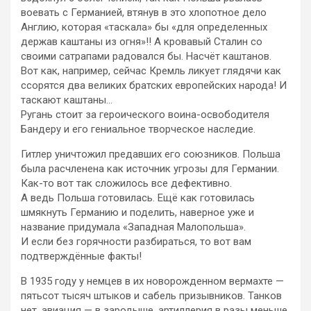
воевать с Германией, втянув в это хлопотное дело
Англию, которая «таскала» бы «для определенных
держав каштаны из огня»!! А кровавый Сталин со
своими сатрапами радовался бы. Насчёт каштанов.
Вот как, например, сейчас Кремль ликует глядячи как
ссорятся два великих братских европейских народа! И
таскают каштаны…
Ругань стоит за героического воина-освободителя
Бандеру и его гениальное творческое наследие.
Гитлер уничтожил предавших его союзников. Польша
была расчленена как источник угрозы для Германии.
Как-то вот так сложилось все дефективно.
А ведь Польша готовилась. Ещё как готовилась
шмякнуть Германию и поделить, наверное уже и
название придумала «Западная Малопольша».
И если без горячности разбираться, то вот вам
подтверждённые факты!
В 1935 году у немцев в их новорожденном вермахте —
пятьсот тысяч штыков и сабель призывников. Танков
нет, авиация — в зародыше, артиллерия в разы меньше