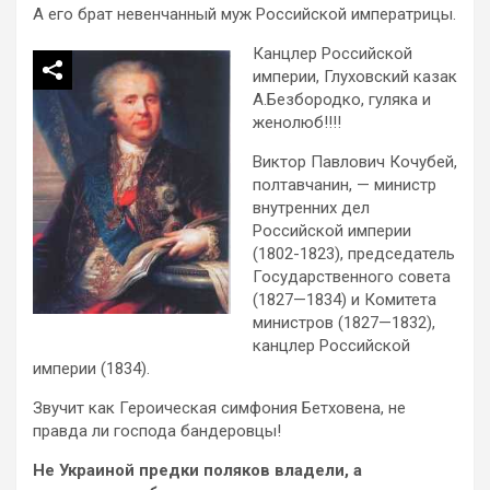
А его брат невенчанный муж Российской императрицы.
Канцлер Российской
империи, Глуховский казак
А.Безбородко, гуляка и
женолюб!!!!
Виктор Павлович Кочубей,
полтавчанин, — министр
внутренних дел
Российской империи
(1802-1823), председатель
Государственного совета
(1827—1834) и Комитета
министров (1827—1832),
канцлер Российской
империи (1834).
Звучит как Героическая симфония Бетховена, не
правда ли господа бандеровцы!
Не Украиной предки поляков владели, а