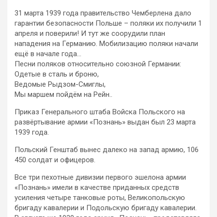
31 марта 1939 года правительство Чемберлена дало
гарантии безопасности Польше – поляки их получили 1
апреля и поверили! И тут же соорудили план
нападения на Германию. Мобилизацию поляки начали
ещё в начале года…
Песни поляков относительно союзной Германии:
Одетые в сталь и броню,
Ведомые Рыдзом-Смиглы,
Мы маршем пойдём на Рейн..
Приказ Генерального штаба Войска Польского на
развёртывание армии «Познань» выдан был 23 марта
1939 года.
Польский Генштаб вынес далеко на запад армию, 106
450 солдат и офицеров.
Все три пехотные дивизии первого эшелона армии
«Познань» имели в качестве приданных средств
усиления четыре танковые роты, Великопольскую
бригаду кавалерии и Подольскую бригаду кавалерии.