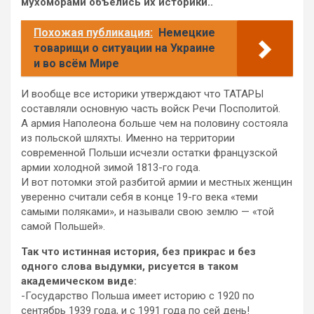
мухоморами объелись их историки..
Похожая публикация:
Немецкие
товарищи о ситуации на Украине
и во всём Мире
И вообще все историки утверждают что ТАТАРЫ
составляли основную часть войск Речи Посполитой.
А армия Наполеона больше чем на половину состояла
из польской шляхты. Именно на территории
современной Польши исчезли остатки французской
армии холодной зимой 1813-го года.
И вот потомки этой разбитой армии и местных женщин
уверенно считали себя в конце 19-го века «теми
самыми поляками», и называли свою землю — «той
самой Польшей».
Так что истинная история, без прикрас и без
одного слова выдумки, рисуется в таком
академическом виде:
-Государство Польша имеет историю с 1920 по
сентябрь 1939 года, и с 1991 года по сей день!