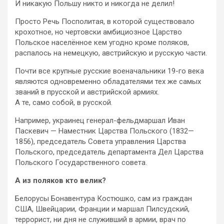
И никакую Польшу никто и никогда не делил!
Просто Речь Посполитая, в которой существовало
крохотное, но чертовски амбициозное Царство
Польское населённое кем угодно кроме поляков,
распалось на немецкую, австрийскую и русскую части.
Почти все крупные русские военачальники 19-го века
являются одновременно обладателями тех же самых
званий в прусской и австрийской армиях.
А те, само собой, в русской.
Например, украинец генерал-фельдмаршал Иван
Паскевич — Наместник Царства Польского (1832—
1856), председатель Совета управления Царства
Польского, председатель департамента Дел Царства
Польского Государственного совета.
А из поляков кто велик?
Белорусы Бонавентура Костюшко, сам из граждан
США, Швейцарии, Франции и маршал Пилсудский,
террорист, ни дня не служивший в армии, врач по