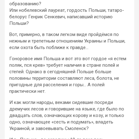
образованию?
Или нобелевский лауреат, гордость Польши, татаро-
белорус Генрик Сенкевич, написавший историю
Польши?
Вот, примерно, в таком легком виде пройдёмся по
нежным и трепетным отношениям Украины и Польши,
если охота быть поближе к правде…
Гоноровое имя Польша и вот это вот гордое «я естем
поляк, пся крев» требует наличия в стране полей и
степей. Однако в сегодняшней Польше больше
половины территории составляют леса, болота, не
пригодные для расселения и горы… А полей
практически нет.
И как могли народы, веками сидевшие посреди
дремучих лесов и говорившие на языке, где было по
двадцать слов, означающих корову и козу, и только
одно, означающее «сесть и подумать», владеть
Украиной, и завоевывать Смоленск?