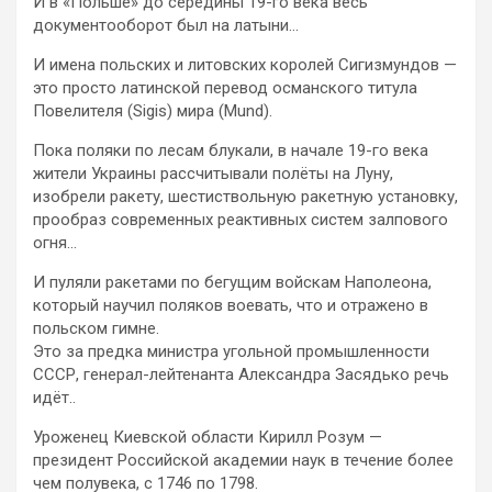
И в «Польше» до середины 19-го века весь
документооборот был на латыни…
И имена польских и литовских королей Сигизмундов —
это просто латинской перевод османского титула
Повелителя (Sigis) мира (Mund).
Пока поляки по лесам блукали, в начале 19-го века
жители Украины рассчитывали полёты на Луну,
изобрели ракету, шестиствольную ракетную установку,
прообраз современных реактивных систем залпового
огня…
И пуляли ракетами по бегущим войскам Наполеона,
который научил поляков воевать, что и отражено в
польском гимне.
Это за предка министра угольной промышленности
СССР, генерал-лейтенанта Александра Засядько речь
идёт..
Уроженец Киевской области Кирилл Розум —
президент Российской академии наук в течение более
чем полувека, с 1746 по 1798.