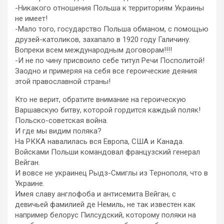
-Никакого отношения Польша к территориям Украины
не имеет!
-Мало того, государство Польша обманом, с помощью
друзей-католиков, захапало в 1920 году Галичину.
Вопреки всем международным договорам!!!!
-И не по чину присвоило себе титул Речи Посполитой!
Заодно и примеряя на себя все героические деяния
этой православной страны!
Кто не верит, обратите внимание на героическую
Варшавскую битву, которой гордится каждый поляк!
Польско-советская война.
И где мы видим поляка?
На РККА навалилась вся Европа, США и Канада.
Войсками Польши командовал французский генерал
Вейган.
И вовсе не украинец Рыдз-Смиглы из Тернополя, что в
Украине.
Имея славу англофоба и антисемита Вейган, с
девичьей фамилией де Немиль, не так известен как
например белорус Пилсудский, которому поляки на