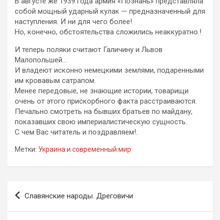
В августе же 1939 года армия «Познань» представляла
собой мощный ударный кулак — предназначенный для
наступления. И ни для чего более!
Но, конечно, обстоятельства сложились неаккуратно.!
И теперь поляки считают Галичину и Львов
Малопольшей…
И владеют исконно немецкими землями, подаренными
им кровавым сатрапом.
Менее передовые, не знающие истории, товарищи
очень от этого прискорбного факта расстраиваются.
Печально смотреть на бывших братьев по майдану,
показавших свою империалистическую сущность.
С чем Вас читатель и поздравляем!.
Метки:
Украина и современный мир
Навигация
Славянские народы. Дреговичи
по
записям