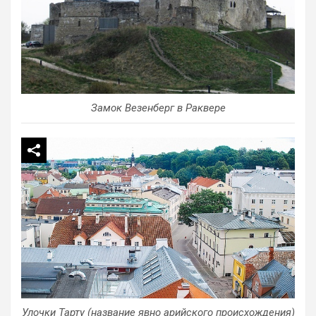
Замок Везенберг в Раквере
Улочки Тарту (название явно арийского происхождения)