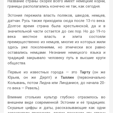
Название страны скорее всего имеет немецкие корни,
границы располагались конечно не так, как сегодня.
Эстония пережила власть поляков, шведов, немцев,
датчан. Русь также приходила сюда после 13-го века.
Долгое время страна была крестьянской, да и в
значительной части остается до сих пор. Но до 19-го
века местное власть и элита состояли
преимущественно из немцев, многие из которых жили
здесь уже поколениями, но этнически все равно
оставались немцами. Незнание немецкого языка и
традиций закрывало человеку путь в высшие круги
общества.
Первые из известных города — это
Тарту
(он же
Юрьев, он же Дерпт) и
Таллин
(первоначально
Колывань, потом Лидна или Линданисе, до начала 20-
го века — Ревель).
Влияние стольких культур глубоко отразилось во
внешнем виде современной Эстонии и её традициях.
Скушные цифры и даты, рассказывающие как одни
завоеватели приходили, другие покидали эту страну