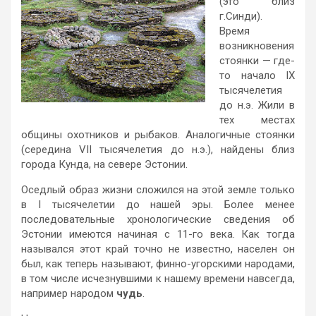
(это близ
г.Синди).
Время
возникновения
стоянки — где-
то начало IX
тысячелетия
до н.э. Жили в
тех местах
общины охотников и рыбаков. Аналогичные стоянки
(середина VII тысячелетия до н.э.), найдены близ
города Кунда, на севере Эстонии.
Оседлый образ жизни сложился на этой земле только
в I тысячелетии до нашей эры. Более менее
последовательные хронологические сведения об
Эстонии имеются начиная с 11-го века. Как тогда
назывался этот край точно не известно, населен он
был, как теперь называют, финно-угорскими народами,
в том числе исчезнувшими к нашему времени навсегда,
например народом
чудь
.