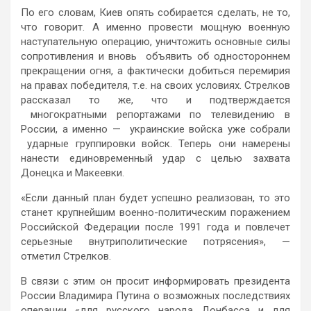
По его словам, Киев опять собирается сделать, не то,
что говорит. А именно провести мощную военную
наступательную операцию, уничтожить основные силы
сопротивления и вновь объявить об одностороннем
прекращении огня, а фактически добиться перемирия
на правах победителя, т.е. на своих условиях. Стрелков
рассказал то же, что и подтверждается
многократными репортажами по телевидению в
России, а именно — украинские войска уже собрали
ударные группировки войск. Теперь они намерены
нанести единовременный удар с целью захвата
Донецка и Макеевки.
«Если данный план будет успешно реализован, то это
станет крупнейшим военно-политическим поражением
Российской Федерации после 1991 года и повлечет
серьезные внутриполитические потрясения», —
отметил Стрелков.
В связи с этим он просит информировать президента
России Владимира Путина о возможных последствиях
операции «для русского народа Донбасса и для