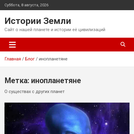
Перейти
Суббота, 8 августа, 2026
к
содержимому
Истории Земли
Сайт о нашей планете и истории её цивилизаций
Главная
Блог
инопланетяне
Метка:
инопланетяне
О существах с других планет