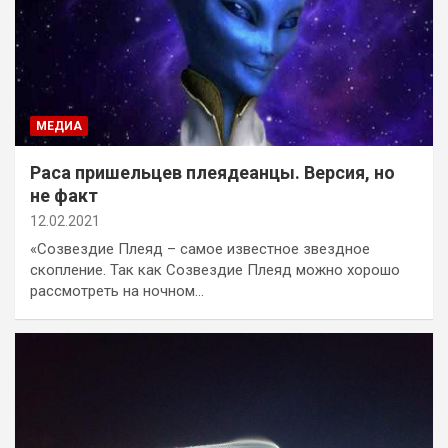
МЕДИА
Раса пришельцев плеядеанцы. Версия, но
не факт
12.02.2021
«Созвездие Плеяд – самое известное звездное
скопление. Так как Созвездие Плеяд можно хорошо
рассмотреть на ночном…