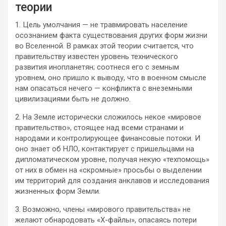
теории
1. Цель умолчания — не травмировать население
осознанием факта существования других форм жизни
во Вселенной. В рамках этой теории считается, что
правительству известен уровень технического
развития инопланетян; соотнеся его с земным
уровнем, оно пришло к выводу, что в военном смысле
нам опасаться нечего — конфликта с внеземными
цивилизациями быть не должно.
2. На Земле исторически сложилось некое «мировое
правительство», стоящее над всеми странами и
народами и контролирующее финансовые потоки. И
оно знает об НЛО, контактирует с пришельцами на
дипломатическом уровне, получая некую «техпомощь»
от них в обмен на «скромные» просьбы о выделении
им территорий для создания анклавов и исследования
жизненных форм Земли.
3. Возможно, члены «мирового правительства» не
желают обнародовать «Х-файлы», опасаясь потери