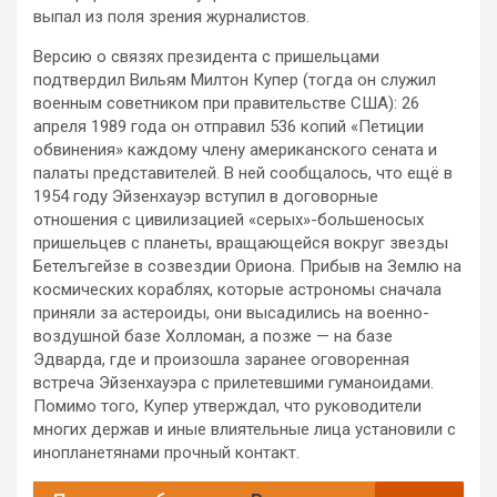
выпал из поля зрения журналистов.
Версию о связях президента с пришельцами
подтвердил Вильям Милтон Купер (тогда он служил
военным советником при правительстве США): 26
апреля 1989 года он отправил 536 копий «Петиции
обвинения» каждому члену американского сената и
палаты представителей. В ней сообщалось, что ещё в
1954 году Эйзенхауэр вступил в договорные
отношения с цивилизацией «серых»-большеносых
пришельцев с планеты, вращающейся вокруг звезды
Бетелъгейзе в созвездии Ориона. Прибыв на Землю на
космических кораблях, которые астрономы сначала
приняли за астероиды, они высадились на военно-
воздушной базе Холломан, а позже — на базе
Эдварда, где и произошла заранее оговоренная
встреча Эйзенхауэра с прилетевшими гуманоидами.
Помимо того, Купер утверждал, что руководители
многих держав и иные влиятельные лица установили с
инопланетянами прочный контакт.