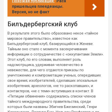
Похожая публикация:
Раса
пришельцев плеядеанцы.
Версия, но не факт
Билъдербергский клуб
В результате этого было образовано некое «тайное
мировое правительство», известное как
Билъдербергский клуб, базирующийся в Женеве.
Тайным оно стало с момента засекречивания
информации о сотрудничестве с «оккупантами Земли».
Этот клуб, по его словам, выполняет роль
надсмотрщика, удерживая человечество в
невежестве, для чего отдаются приказы по
уничтожению и компрометации ученых, опередивших
свое время; изобретателей, сделавших эпохальные
изобретения; археологов, «не то раскопавших», и
контактеров, «не с теми» вступивших в контакт. В
«Петиции обвинения» содержались списки членов
тайного международного правительства, среди
которых были названы Збигнев Бжезинский, Генри
Киссинджер, Джордж Буш, Нельсон Рокфеллер и др.