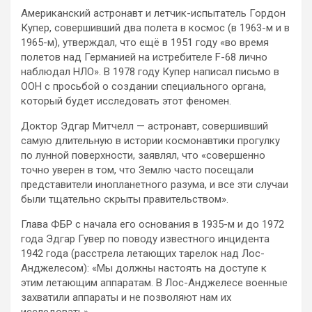
Американский астронавт и летчик-испытатель Гордон
Купер, совершивший два полета в космос (в 1963-м и в
1965-м), утверждал, что ещё в 1951 году «во время
полетов над Германией на истребителе F-68 лично
наблюдал НЛО». В 1978 году Купер написал письмо в
ООН с просьбой о создании специального органа,
который будет исследовать этот феномен.
Доктор Эдгар Митчелл — астронавт, совершивший
самую длительную в истории космонавтики прогулку
по лунной поверхности, заявлял, что «совершенно
точно уверен в том, что Землю часто посещали
представители инопланетного разума, и все эти случаи
были тщательно скрыты правительством».
Глава ФБР с начала его основания в 1935-м и до 1972
года Эдгар Гувер по поводу известного инцидента
1942 года (расстрела летающих тарелок над Лос-
Анджелесом): «Мы должны настоять на доступе к
этим летающим аппаратам. В Лос-Анджелесе военные
захватили аппараты и не позволяют нам их
исследовать».