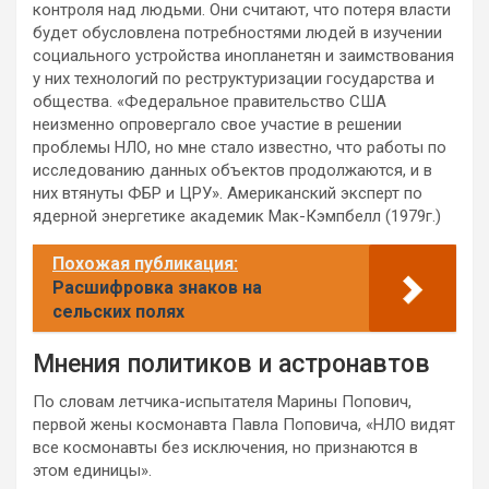
контроля над людьми. Они считают, что потеря власти
будет обусловлена потребностями людей в изучении
социального устройства инопланетян и заимствования
у них технологий по реструктуризации государства и
общества. «Федеральное правительство США
неизменно опровергало свое участие в решении
проблемы НЛО, но мне стало известно, что работы по
исследованию данных объектов продолжаются, и в
них втянуты ФБР и ЦРУ». Американский эксперт по
ядерной энергетике академик Мак-Кэмпбелл (1979г.)
Похожая публикация:
Расшифровка знаков на
сельских полях
Мнения политиков и астронавтов
По словам летчика-испытателя Марины Попович,
первой жены космонавта Павла Поповича, «НЛО видят
все космонавты без исключения, но признаются в
этом единицы».