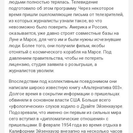
людьми полностью терялась. Телевидение
подготовило об этом программу. Через некоторое
время пришли ошеломляющие письма от телезрителей,
из которых журналисты узнали такое, во что
невозможно было поверить: Америка и Россия,
оказывается, уже давно строят совместные базы на
Луне и Марсе, для чего им и были нужны исчезнувшие
люди. Более того, они получили фильм, якобы
отснятый с космического корабля на Марсе. Под
давлением правительства, чтобы не потерять
лицензию, студия заявила о розыгрыше, а
журналистов уволили.
Впоследствии под коллективным псевдонимом они
написали широко известную книгу «Альтернатива 003».
Долгое время в сокрытии информации о пришельцах
обвиняли в основном власти США. Больше всего
«уфологических» слухов ходило о Дуайте Эйзенхауэре.
Подозревали, что именно он первым из сильных мира
сего вступил в «дипломатические отношения» с
пришельцами. В феврале 1954 года во время отдыха в
Калифорнии Эйзенхауэр внезапно на несколько часов