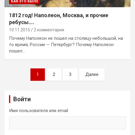
КАК ЭТО БЫЛО
1812 год! Наполеон, Москва, и прочие
ребусы….
10.11.2015
2 комментария
Почему Наполеон не пошел на столицу небольшой, на
то время, России — Петербург? Почему Наполеон
пошел…
Пагинация
1
2
3
Далее
записей
Войти
Имя пользователя или email