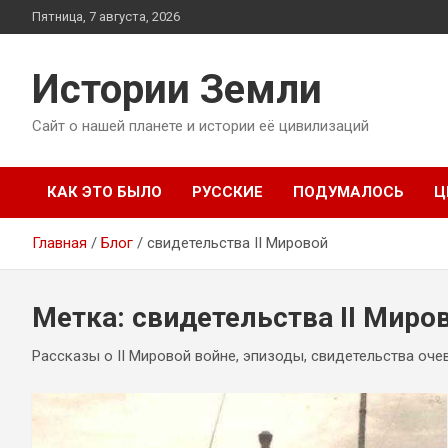
Перейти
Пятница, 7 августа, 2026
к
содержимому
Истории Земли
Сайт о нашей планете и истории её цивилизаций
КАК ЭТО БЫЛО
РУССКИЕ
ПОДУМАЛОСЬ
Ц
Главная
Блог
свидетельства II Мировой
Метка:
свидетельства II Миро
Рассказы о II Мировой войне, эпизоды, свидетельства оч