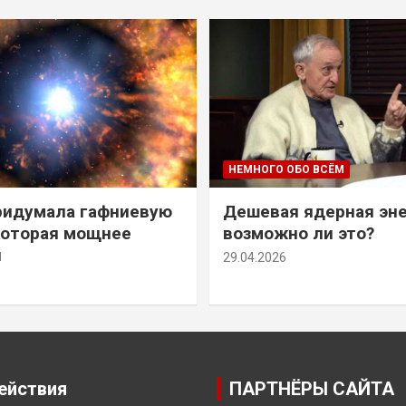
НЕМНОГО ОБО ВСЁМ
ридумала гафниевую
Дешевая ядерная эн
которая мощнее
возможно ли это?
й
29.04.2026
ействия
ПАРТНЁРЫ САЙТА