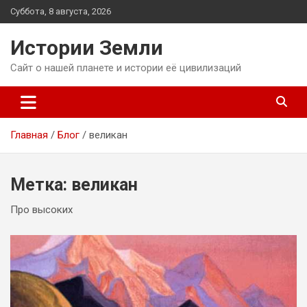
Перейти
Суббота, 8 августа, 2026
к
содержимому
Истории Земли
Сайт о нашей планете и истории её цивилизаций
Главная
Блог
великан
Метка:
великан
Про высоких