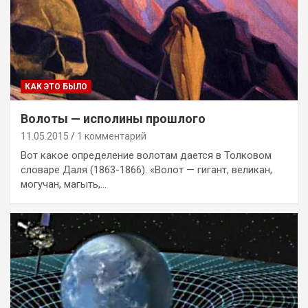
КАК ЭТО БЫЛО
Волоты — исполины прошлого
11.05.2015
1 комментарий
Вот какое определение волотам дается в Толковом
словаре Даля (1863-1866). «Волот — гигант, великан,
могучан, магыть,…