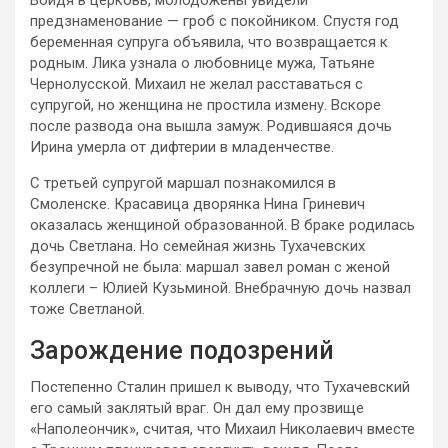
Войдя в церковь, молодожены увидели
предзнаменование — гроб с покойником. Спустя год
беременная супруга объявила, что возвращается к
родным. Лика узнала о любовнице мужа, Татьяне
Чернолусской. Михаил не желал расставаться с
супругой, но женщина не простила измену. Вскоре
после развода она вышла замуж. Родившаяся дочь
Ирина умерла от дифтерии в младенчестве.
С третьей супругой маршал познакомился в
Смоленске. Красавица дворянка Нина Гриневич
оказалась женщиной образованной. В браке родилась
дочь Светлана. Но семейная жизнь Тухачевских
безупречной не была: маршал завел роман с женой
коллеги – Юлией Кузьминой. Внебрачную дочь назвал
тоже Светланой.
Зарождение подозрений
Постепенно Сталин пришел к выводу, что Тухачевский
его самый заклятый враг. Он дал ему прозвище
«Наполеончик», считая, что Михаил Николаевич вместе