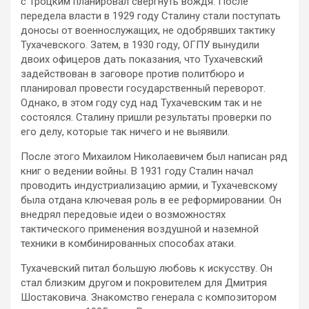
с Троцким планировал свергнуть вождя. После
передела власти в 1929 году Сталину стали поступать
доносы от военнослужащих, не одобрявших тактику
Тухачевского. Затем, в 1930 году, ОГПУ вынудили
двоих офицеров дать показания, что Тухачевский
задействован в заговоре против политбюро и
планировал провести государственный переворот.
Однако, в этом году суд над Тухачевским так и не
состоялся. Сталину пришли результаты проверки по
его делу, которые так ничего и не выявили.
После этого Михаилом Николаевичем был написан ряд
книг о ведении войны. В 1931 году Сталин начал
проводить индустриализацию армии, и Тухачевскому
была отдана ключевая роль в ее реформировании. Он
внедрял передовые идеи о возможностях
тактического применения воздушной и наземной
техники в комбинированных способах атаки.
Тухачевский питал большую любовь к искусству. Он
стал близким другом и покровителем для Дмитрия
Шостаковича. Знакомство генерала с композитором