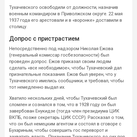
Тухачевского освободили от должности, назначив
военным командиром в Приволжском округе. 22 мая
1937 года его арестовали и в «воронке» доставили в
столицу.
Допрос с пристрастием
Непосредственно под надзором Николая Ежова
(генеральный комиссар госбезопасности) был
проведен допрос. Ежов приказал своим людям
сделать «все необходимое», чтобы Тухачевский дал
признательные показания. Ежов был уверен, что у
Тухачевского имелись сообщники, и требовал, чтобы
тот немедленно выдал их.
Хватило нескольких дней, чтобы Тухачевский был
сломлен и сознался в том, что в 1928 году он был
завербован Енукидзе (тогда член президиума ЦИК
ВКПБ, позже секретарь ЦИК СССР). Рассказал о том,
что он был немецким агентом и состоял в сговоре с
Бухариным, чтобы совершить гос переворот и
захватить власть. Признание Тухачевского до сих пор