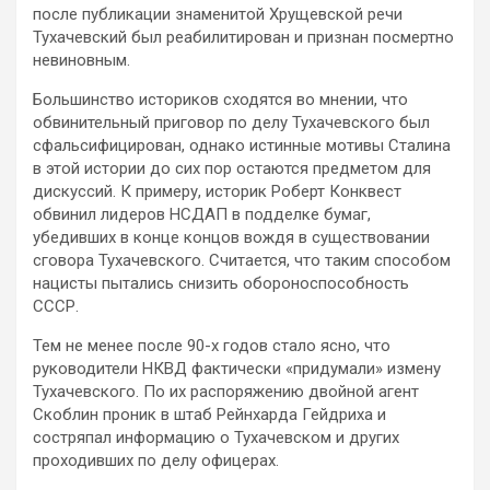
после публикации знаменитой Хрущевской речи
Тухачевский был реабилитирован и признан посмертно
невиновным.
Большинство историков сходятся во мнении, что
обвинительный приговор по делу Тухачевского был
сфальсифицирован, однако истинные мотивы Сталина
в этой истории до сих пор остаются предметом для
дискуссий. К примеру, историк Роберт Конквест
обвинил лидеров НСДАП в подделке бумаг,
убедивших в конце концов вождя в существовании
сговора Тухачевского. Считается, что таким способом
нацисты пытались снизить обороноспособность
СССР.
Тем не менее после 90-х годов стало ясно, что
руководители НКВД фактически «придумали» измену
Тухачевского. По их распоряжению двойной агент
Скоблин проник в штаб Рейнхарда Гейдриха и
состряпал информацию о Тухачевском и других
проходивших по делу офицерах.