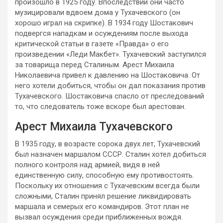
произошло в 1925 году. Впоследствии они часто
музицировали вдвоем дома у Тухачевского (он
хорошо играл на скрипке). В 1934 году Шостакович
подвергся нападкам и осуждениям после выхода
критической статьи в газете «Правда» о его
произведении «Леди Макбет». Тухачевский заступился
за товарища перед Сталиным. Арест Михаила
Николаевича привел к давлению на Шостаковича. От
него хотели добиться, чтобы он дал показания против
Тухачевского. Шостаковича спасло от преследований
то, что следователь тоже вскоре был арестован.
Арест Михаила Тухачевского
В 1935 году, в возрасте сорока двух лет, Тухачевский
был назначен маршалом СССР. Сталин хотел добиться
полного контроля над армией, видя в ней
единственную силу, способную ему противостоять.
Поскольку их отношения с Тухачевским всегда были
сложными, Сталин принял решение ликвидировать
маршала и семерых его командиров. Этот план не
вызвал осуждения среди приближенных вождя.