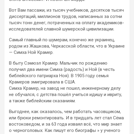
Вот Вам пассажи, из тысяч учебников, десятков тысяч
диссертаций, миллионов трудов, написанных за сотни
тысяч тонн денег, потраченных на оплату академиков-
исследователей славной шумерской цивилизации.
Самый главный по шумерам, конечно же украинец,
родом из Жашкова, Черкасской области, что в Украине
— Симха Ной Крамер.
В быту Сэмюэл Крамер. Мальчик по рождению
получил два имени Симха (радость) и Ной (в честь
библейского патриарха Ноя). В 1905 году семья
Крамеров эмигрировала в США.
Симха Крамер, на завод не пошел, инженерному делу
не обучался, с детства пошёл учиться идишу и ивриту,
а также библейским сказаниям.
Выгоднее, как оказалось, чем работать часовщиком,
или брюки ремонтировать. И в тридцать лет стал Сёма
востоковедом, и за 63 года изваял всё, что мир знает
о черноголовых. Как пишут его биографы » у ученого