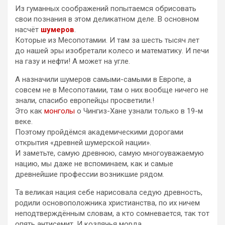
Из гуманных соображений попытаемся обрисовать
свои познания в этом деликатном деле. В основном
насчёт
шумеров
.
Которые из Месопотамии. И там за шесть тысяч лет
до нашей эры изобретали колесо и математику. И печи
на газу и нефти! А может на угле.
А назначили шумеров самыми-самыми в Европе, а
совсем не в Месопотамии, там о них вообще ничего не
знали, спасибо европейцы просветили.!
Это как
монголы
о Чингиз-Хане узнали только в 19-м
веке.
Поэтому пройдёмся академическими дорогами
открытия «древней шумерской нации».
И заметьте, самую древнюю, самую многоуважаемую
нацию, мы даже не вспоминаем, как и самые
древнейшие профессии возникшие рядом.
Та великая нация себе нарисовала седую древность,
родили основоположника христианства, по их ничем
неподтверждённым словам, а кто сомневается, так тот
опять антисемит. И козлячья морда.