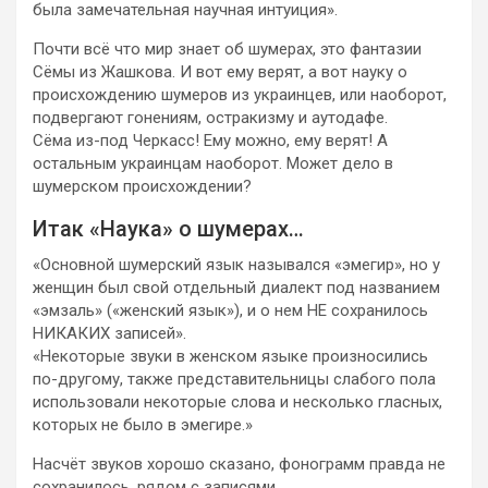
была замечательная научная интуиция».
Почти всё что мир знает об шумерах, это фантазии
Сёмы из Жашкова. И вот ему верят, а вот науку о
происхождению шумеров из украинцев, или наоборот,
подвергают гонениям, остракизму и аутодафе.
Сёма из-под Черкасс! Ему можно, ему верят! А
остальным украинцам наоборот. Может дело в
шумерском происхождении?
Итак «Наука» о шумерах…
«Основной шумерский язык назывался «эмегир», но у
женщин был свой отдельный диалект под названием
«эмзаль» («женский язык»), и о нем НЕ сохранилось
НИКАКИХ записей».
«Некоторые звуки в женском языке произносились
по-другому, также представительницы слабого пола
использовали некоторые слова и несколько гласных,
которых не было в эмегире.»
Насчёт звуков хорошо сказано, фонограмм правда не
сохранилось, рядом с записями.