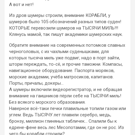
А вот и нет!
Из дров шумеры строили, внимание КОРАБЛИ, у
шумеров было 105 обозначений разных типов суден!
КОТОРЫЕ перевозили шумеров на ТЫСЯЧИ МИЛЬ!!!
Клянусь мамой, так пишут академики шумерских наук.
Обратите внимание на современных потомков славных
черноголовых, с их чахлыми суденышками, для
которых тысяча миль уже подвиг, надо в порт зайти,
шторм переждать, то-сё, и прочие таможни. Компасы,
навигационное оборудование. Паспорта моряков,
морские академии, учёба матросиков, капитанов.
Порты, причалы, докеры…
А шумеры включили видеорегистратор, и не обращая
внимание на гаишников пёрли себе на ТЫСЯЧИ миль!
Без всякого морского образования.
Наверное всё-таки печки плавильные топили газом или
углем. Ведь ТЫСЯЧУ лет плавили серебро, медь,
бронзу, миллион глиняных табличек… Спалили бы к
едрене-фене весь лес Месопотамии, где он не рос. Из
чего бы корабли строили?