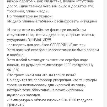
низких берегов и, как следствие, полное отсутствие
дорог. Единственное чего там было в достатке это
тростника, глины и воды.
Но гуманитарии не технари!
Их дело глиняные таблички расшифровать интуицией.
И вот на этом житейском фоне, при полнейшем
отсутствии газа, нефти и деревьев, «чёрные головы»,
умудрились ВНИМАНИЕ!!!!:
-сотворить для расчётов СЕРЕБРЯНЫЕ шекели.
Хотя залежей серебра в Месопотамии не было совсем
и вообще!
Хотя любой металлург скажет что серебро надо
плавить из руды при температуре 1000 градусов. Ну
961,8°C…
Это тростником они что-ли топили печи?
Но ведь тот же профессор утверждал, что те шумеры
тростник использовали для кирпичей из глины,
которые тоже обжигались в печах кирпичных
шумерских заводов.
«Температура о обжига кирпича 950-1000 градусов
Цельсия.»