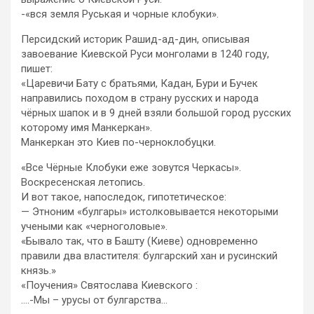
-«вся земля Руськая и чорные клобуки».
Персидский историк Рашид-ад-дин, описывая
завоевание Киевской Руси монголами в 1240 году,
пишет:
«Царевичи Бату с братьями, Кадан, Бури и Бучек
направились походом в страну русских и народа
чёрных шапок и в 9 дней взяли большой город русских
которому имя Манкеркан».
Манкеркан это Киев по-черноклобуцки.
«Все Чёрные Клобуки еже зовутся Черкасы».
Воскресенская летопись.
И вот такое, напоследок, гипотетическое:
— Этноним «булгары» истолковывается некоторыми
учеными как «черноголовые».
«Бывало так, что в Башту (Киеве) одновременно
правили два властителя: булгарский хан и русинский
князь.»
«Поучения» Святослава Киевского :
….-Мы – урусы от булгарства…