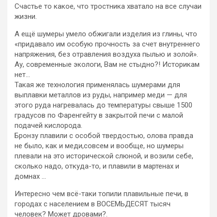
Счастье то какое, что тростника хватало на все случаи
жизни.
А ещё шумеры умело обжигали изделия из глины, что
«придавало им особую прочность за счет внутреннего
напряжения, без отравления воздуха пылью и золой».
Ау, современные экологи, Вам не стыдно?! Историкам
нет…
Такая же технология применялась шумерами для
выплавки металлов из руды, например меди — для
этого руда нагревалась до температуры свыше 1500
градусов по Фаренгейту в закрытой печи с малой
подачей кислорода.
Бронзу плавили с особой твердостью, олова правда
не было, как и меди,совсем и вообще, но шумеры
плевали на это исторической слюной, и возили себе,
сколько надо, откуда-то, и плавили в мартенах и
домнах …
Интересно чем всё-таки топили плавильные печи, в
городах с населением в ВОСЕМЬДЕСЯТ тысяч
человек? Может дровами?.