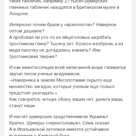
таких табличек, например 27 тысяч шумерских
глиняных табличек находятся в Британском музее в
Лондоне.
Интересно почем брали у «археологов»? Наверное
оптом дешевле?
А пробовал ли кто-то из яйцеголовых шкрябать
тростником глину? Тысячу лет. Колесо изобрели, а из
меди палочку не догадались изваять? Или
тростниковая тверже?
И как квинтэссенция всей написанной выше галиматьи
звучат песни ученых академиков:
-«Наверняка в землях Месопотамии скрыто еще
множество загадок, которые ученым еще только
предстоит разгадать.»
Как говорится, четыре сбоку, ваших нет, деньги ваши,
станут наши….
И насчёт шумерских сродственников Украины!
Кратко. Шумеры-«черноголовые». Сёма сказал.
А в Ипатьевской летописи имеется устойчивое
выражение о Киевской Руси: