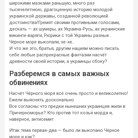
широкими мазками раньшую, много раз
тысячелетнюю, драгоценную историю молодой
украинской державы, созданной революцией
достоинства!Гремят своими противными голосами,
дескать — ах шумеры, ах Украина-Русь, ах украинские
викинги-варяги, Рюрики с той Украины разные…
Чёрное море выкопали, хе-хе…
И что же это, братья, другим нациям можно писать
себе любые распрекрасные фантазии насчёт
древности своей истории, а украинцы сбоку?
Разберемся в самых важных
обвинениях
Насчёт Чёрного моря всё очень просто и великолепно!
Ежели выяснять досконально.
Все согласны что предки нынешних украинцев жили в
Причерноморье? Кто против тот козья морда и,
наверное, антисемит.
Итак тема первая-два — было ли выкопано Чёрное
море и как?