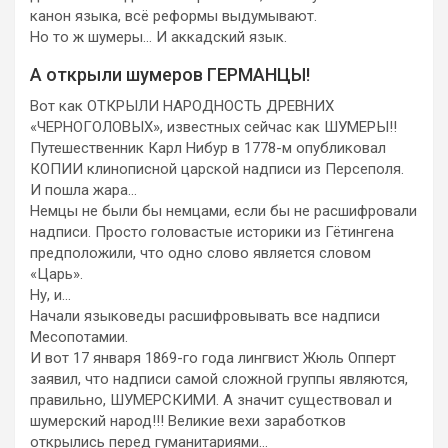
канон языка, всё реформы выдумывают.
Но то ж шумеры… И аккадский язык.
А открыли шумеров ГЕРМАНЦЫ!
Вот как ОТКРЫЛИ НАРОДНОСТЬ ДРЕВНИХ
«ЧЕРНОГОЛОВЫХ», известных сейчас как ШУМЕРЫ!!
Путешественник Карл Нибур в 1778-м опубликовал
КОПИИ клинописной царской надписи из Персеполя.
И пошла жара…
Немцы не были бы немцами, если бы не расшифровали
надписи. Просто головастые историки из Гётингена
предположили, что одно слово является словом
«Царь».
Ну, и…
Начали языковеды расшифровывать все надписи
Месопотамии.
И вот 17 января 1869-го года лингвист Жюль Опперт
заявил, что надписи самой сложной группы являются,
правильно, ШУМЕРСКИМИ. А значит существовал и
шумерский народ!!! Великие вехи заработков
открылись перед гуманитариями…