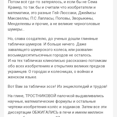
Потом всё где-то затерялось, и если бы не Сема
Крамер, то так бы и считали что изобретатели и
математики, это разные Гей-Люссаки, Джеймсы
Максвеллы, П.С Лапласы, Поповы, Зворыкины,
Менделеевы и прочие, а не великие черноголовые
шумеры…
Но, слава создателю, до ученых дошли глиняные
таблички шумеров. И больше ничего. Даже
завалящего шумерского колеса, или развалин
восьмидесятитысячных городов не осталось.
И на тех табличках клинописью рассказано потомкам
обо всех изобретениях и открытиях великих предков
украинцев. О городах и колесницах, о войнах и
женском языке.
Вот Вам за таблички эссе! Из энциклопедий и трудов!
На глине, ТРОСТНИКОВОЙ палочкой выдавливались
научные, математические формулы и остальные
чертежи изобретения колёс и зодиаков. Затем все эти
диссертации ОБЖИГАЛИСЬ в печи и имеем миллион