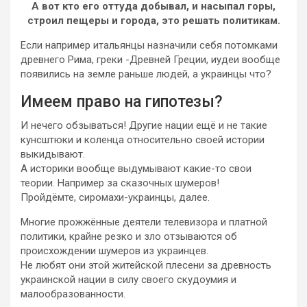
А вот кто его оттуда добывал, и насыпал горы,
строил пещеры и города, это решать политикам.
Если например итальянцы назначили себя потомками
древнего Рима, греки -Древней Греции, иудеи вообще
появились на земле раньше людей, а украинцы что?
Имеем право на гипотезы?
И нечего обзываться! Другие нации ещё и не такие
кунсштюки и коленца относительно своей истории
выкидывают.
А историки вообще выдумывают какие-то свои
теории. Например за сказочных шумеров!
Пройдёмте, сиромахи-украинцы, далее.
Многие прожжённые деятели телевизора и платной
политики, крайне резко и зло отзываются об
происхождении шумеров из украинцев.
Не любят они этой житейской плесени за древность
украинской нации в силу своего скудоумия и
малообразованности.