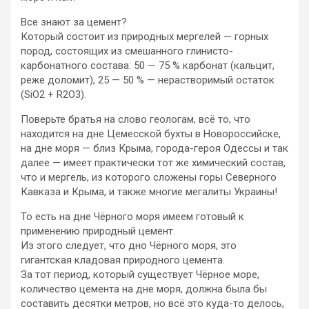
Все знают за цемент?
Который состоит из природных мергелей — горных
пород, состоящих из смешанного глинисто-
карбонатного состава: 50 — 75 % карбонат (кальцит,
реже доломит), 25 — 50 % — нерастворимый остаток
(SiO2 + R2O3).
Поверьте братья на слово геологам, всё то, что
находится на дне Цемесской бухты в Новороссийске,
на дне моря — близ Крыма, города-героя Одессы и так
далее — имеет практически тот же химический состав,
что и мергель, из которого сложены горы Северного
Кавказа и Крыма, и также многие мегалиты Украины!
То есть на дне Чёрного моря имеем готовый к
применению природный цемент.
Из этого следует, что дно Чёрного моря, это
гигантская кладовая природного цемента.
За тот период, который существует Чёрное море,
количество цемента на дне моря, должна была бы
составить десятки метров, но всё это куда-то делось,