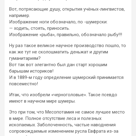
Вот, потрясающие душу, открытия учёных-лингвистов,
например.
Изображение ноги обозначало, по -шумерски:
— ходить, стоять, приносить.
Изображение «рыба», правильно, обозначало рыбу!!!
Ну раз такое великое научное производство пошло, то
как же тут не сколошматить деньжат и другим
гуманитариям?
Вот так вот элегантно был дан старт хорошим
барышам историков!
И в 1889-м году определение шумерский принимается
повсеместно!
Итак, что изобрели «черноголовые». Такое псевдо
имеют в научном мире шумеры.
Это при том, что Месопотамия не самое лучшее место
в мире. Полное отсутствие леса и полезных
ископаемых. Заболоченность, частые наводнения
сопровождаемые изменением русла Евфрата из-за