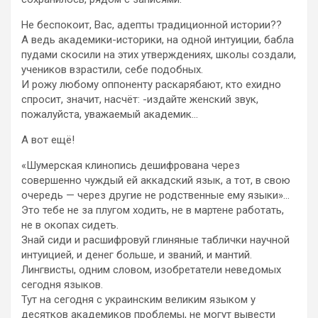
Не беспокоит, Вас, адепты традиционной истории??
А ведь академики-историки, на одной интуиции, бабла
пудами скосили на этих утверждениях, школы создали,
учеников взрастили, себе подобных.
И рожу любому оппоненту раскарябают, кто ехидно
спросит, значит, насчёт: -издайте женский звук,
пожалуйста, уважаемый академик…
А вот ещё!
«Шумерская клинопись дешифрована через
совершенно чуждый ей аккадский язык, а тот, в свою
очередь — через другие не родственные ему языки»…
Это тебе не за плугом ходить, не в мартене работать,
не в окопах сидеть.
Знай сиди и расшифровуй глиняные таблички научной
интуицией, и денег больше, и званий, и мантий.
Лингвисты, одним словом, изобретатели неведомых
сегодня языков.
Тут на сегодня с украинским великим языком у
десятков академиков проблемы, не могут вывести