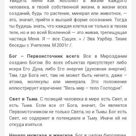
Увидеть Меня как Абсолют в жизни каждого
человека, в твоей собственной жизни, в жизни всех
созданий, будь то растение, минерал или животное, —
это, значит, прийти к высшей форме осознания. Тогда
ты будешь знать, что каждая клетка не только в твоем
теле, но и во всей Вселенной — это живая, трепещущая
частица Меня. Я — все Сущее. » / Эва Уэрбер. Тихие
беседы с Учителем. М.2001г /.
Бог – Первоисточник всего
. Все в Мироздании
создано Богом. Во всех объектах присутствует либо
искра Его Духа, либо Его энергия (духовная энергия).
Там, где Бога нет, там не может быть ничего, даже –
атома, молекулы или минерала. Это положение
иллюстрирует изречение: ”Весь мир – тело Господне”.
Свет и Тьма
. С позиций человека в мире есть Свет, и
есть Тьма. Если все от Бога, значит, Он является
Первоисточником не только Света, но и Тьмы. Бог есть
Свет, но содержит в потенциале и Тьму. Иначе ей не
откуда взяться.
Начало мужское и женское
. Бог в целом биполярен,