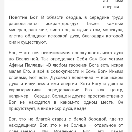
ая ими
энергия.
Понятие Бог
. В области сердца, в середине груди
располагается искра-ядро-дух. Также, каждый
минерал, растение, животное, каждые атом, молекула,
клетка обладают искоркой духа, благодаря которой
они и существуют.
Бог, — это вся неисчислимая совокупность искр духа
во Вселенной. Так определяет Себя Сам Бог устами
Афины Паллады: «В любом творении Бога есть искра
малая Его, а всё в совокупности и Есмь Бог» Иными
словами, Бог есть Духовная вселенная — все искры
духа и излучаемая ими энергия. Хотя Богу и даются
характеристики, определяющие Его как центр,
например — Сердце, Солнце и другие, пространственно
Бог не находится в каком-то одном месте. Он
присутствует, в виде искр духа, везде.
Бог, это не благой старец с белой бородой, где-то
находящийся. Бог, это и не Солнце — отдельное от
освещаемой Им Вселенной. Бог, это самая