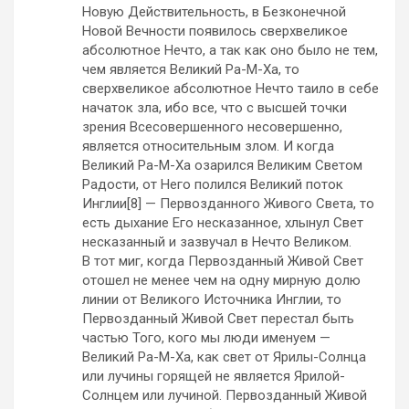
Новую Действительность, в Безконечной
Новой Вечности появилось сверхвеликое
абсолютное Нечто, а так как оно было не тем,
чем является Великий Ра-М-Ха, то
сверхвеликое абсолютное Нечто таило в себе
начаток зла, ибо все, что с высшей точки
зрения Всесовершенного несовершенно,
является относительным злом. И когда
Великий Ра-М-Ха озарился Великим Светом
Радости, от Него полился Великий поток
Инглии[8] — Первозданного Живого Света, то
есть дыхание Его несказанное, хлынул Свет
несказанный и зазвучал в Нечто Великом.
В тот миг, когда Первозданный Живой Свет
отошел не менее чем на одну мирную долю
линии от Великого Источника Инглии, то
Первозданный Живой Свет перестал быть
частью Того, кого мы люди именуем —
Великий Ра-М-Ха, как свет от Ярилы-Солнца
или лучины горящей не является Ярилой-
Солнцем или лучиной. Первозданный Живой