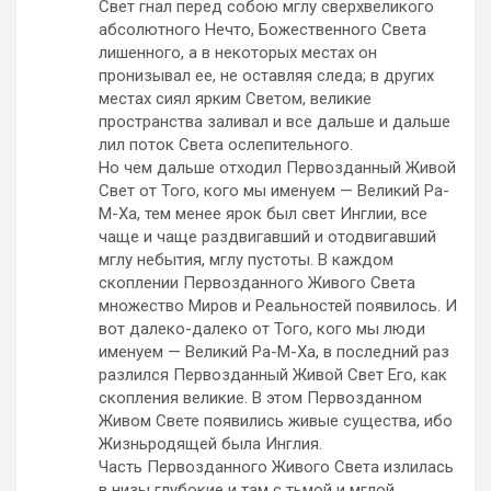
Свет гнал перед собою мглу сверхвеликого
абсолютного Нечто, Божественного Света
лишенного, а в некоторых местах он
пронизывал ее, не оставляя следа; в других
местах сиял ярким Светом, великие
пространства заливал и все дальше и дальше
лил поток Света ослепительного.
Но чем дальше отходил Первозданный Живой
Свет от Того, кого мы именуем — Великий Ра-
М-Ха, тем менее ярок был свет Инглии, все
чаще и чаще раздвигавший и отодвигавший
мглу небытия, мглу пустоты. В каждом
скоплении Первозданного Живого Света
множество Миров и Реальностей появилось. И
вот далеко-далеко от Того, кого мы люди
именуем — Великий Ра-М-Ха, в последний раз
разлился Первозданный Живой Свет Его, как
скопления великие. В этом Первозданном
Живом Свете появились живые существа, ибо
Жизньродящей была Инглия.
Часть Первозданного Живого Света излилась
в низы глубокие и там с тьмой и мглой