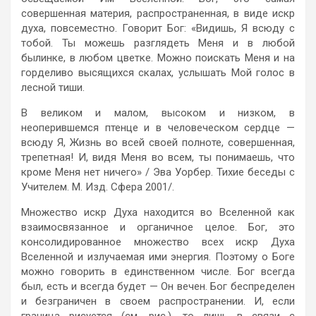
совершенная материя, распространенная, в виде искр
духа, повсеместно. Говорит Бог: «Видишь, Я всюду с
тобой. Ты можешь разглядеть Меня и в любой
былинке, в любом цветке. Можно поискать Меня и на
горделиво высящихся скалах, услышать Мой голос в
лесной тиши.
В великом и малом, высоком и низком, в
неоперившемся птенце и в человеческом сердце —
всюду Я, Жизнь во всей своей полноте, совершенная,
трепетная! И, видя Меня во всем, ты понимаешь, что
кроме Меня нет ничего» / Эва Уорбер. Тихие беседы с
Учителем. М. Изд. Сфера 2001/.
Множество искр Духа находится во Вселенной как
взаимосвязанное и органичное целое. Бог, это
консолидированное множество всех искр Духа
Вселенной и излучаемая ими энергия. Поэтому о Боге
можно говорить в единственном числе. Бог всегда
был, есть и всегда будет — Он вечен. Бог беспределен
и безграничен в своем распространении. И, если
граница рисуется (см. рис.), то лишь в связи с