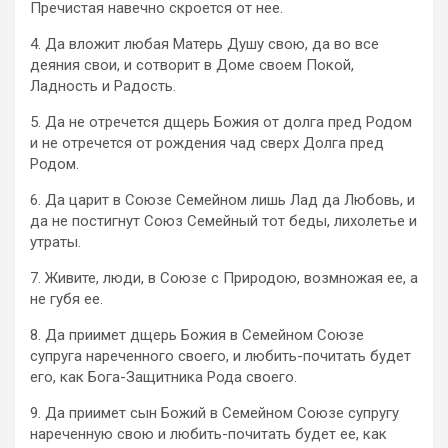
Пречистая навечно скроется от нее.
4. Да вложит любая Матерь Душу свою, да во все
деяния свои, и сотворит в Доме своем Покой,
Ладность и Радость.
5. Да не отречется дщерь Божия от долга пред Родом
и не отречется от рождения чад сверх Долга пред
Родом.
6. Да царит в Союзе Семейном лишь Лад да Любовь, и
да не постигнут Союз Семейный тот беды, лихолетье и
утраты.
7. Живите, люди, в Союзе с Природою, возмножая ее, а
не губя ее.
8. Да приимет дщерь Божия в Семейном Союзе
супруга нареченного своего, и любить-почитать будет
его, как Бога-Защитника Рода своего.
9. Да приимет сын Божий в Семейном Союзе супругу
нареченную свою и любить-почитать будет ее, как