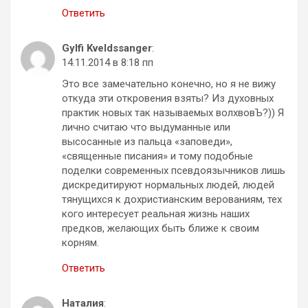
Ответить
Gylfi Kveldssanger
:
14.11.2014 в 8:18 пп
Это все замечательно конечно, но я не вижу
откуда эти откровения взяты? Из духовных
практик новых так называемых волхвовЪ?)) Я
лично считаю что выдуманные или
высосанные из пальца «заповеди»,
«священные писания» и тому подобные
поделки современных псевдоязычников лишь
дискредитируют нормальных людей, людей
тянущихся к дохристианским верованиям, тех
кого интересует реальная жизнь наших
предков, желающих быть ближе к своим
корням.
Ответить
Наталия
: