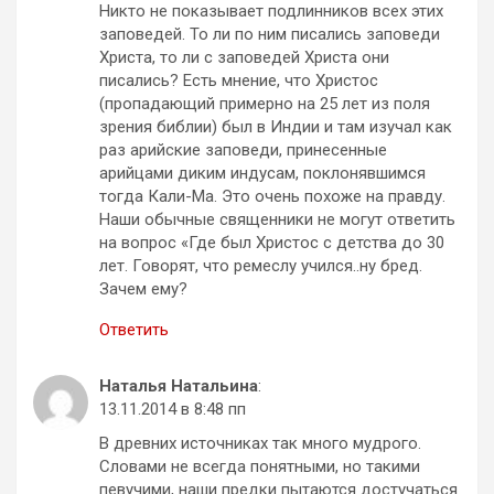
Никто не показывает подлинников всех этих
заповедей. То ли по ним писались заповеди
Христа, то ли с заповедей Христа они
писались? Есть мнение, что Христос
(пропадающий примерно на 25 лет из поля
зрения библии) был в Индии и там изучал как
раз арийские заповеди, принесенные
арийцами диким индусам, поклонявшимся
тогда Кали-Ма. Это очень похоже на правду.
Наши обычные священники не могут ответить
на вопрос «Где был Христос с детства до 30
лет. Говорят, что ремеслу учился..ну бред.
Зачем ему?
Ответить
Наталья Натальина
:
13.11.2014 в 8:48 пп
В древних источниках так много мудрого.
Словами не всегда понятными, но такими
певучими, наши предки пытаются достучаться