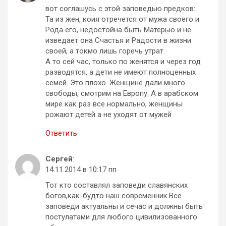
вот соглашусь с этой заповедью предков:
Та из жен, коия отречется от мужа своего и
Рода его, недостойна быть Матерью и не
изведает она Счастья и Радости в жизни
своей, а токмо лишь горечь утрат.
А то сей час, только по женятся и через год
разводятся, а дети не имеют полноценных
семей. Это плохо. Женщине дали много
свободы, смотрим на Европу. А в арабском
мире как раз все нормально, женщины
рожают детей а не уходят от мужей
Ответить
Сергей
:
14.11.2014 в 10:17 пп
Тот кто составлял заповеди славянских
богов,как-будто наш современник.Все
заповеди актуальны и сечас и должны быть
постулатами для любого цивилизованного