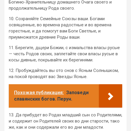
Богиню-Хранительницу домашнего Очага своего и
продолжательницу Рода своего.
10. Сохраняйте Семейные Союзы ваши. Богами
освященные, во времена радостные и во времена
горестные, и да помогут вам Боги Светлые, и
приумножатся древние Роды ваши.
11. Берегите, дщери Божии, с измальства власы русые
— честь Родов своих, заплетайте свои власы русые в
косы дивные, покрывайте их берегинями.
12. Пробуждайтесь вы ото снов с Ясным Солнышком,
на покой проводят вас Звезды Ясные.
Похожая публикация:
Заповеди
славянских богов. Перун.
13. Да прибудет во Родах младший сын со Родителями,
и содержит он Родителей своих во дни старости, тако
же, как и они содержали его во дни младости.