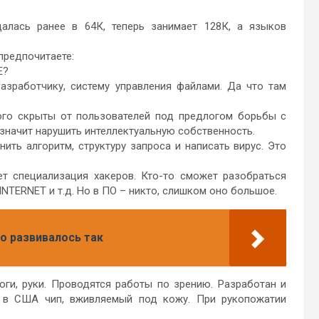
щалась ранее в 64К, теперь занимает 128К, а языков
предпочитаете:
E?
азработчику, систему управления файлами. Да что там
того скрыты от пользователей под предлогом борьбы с
 значит нарушить интеллектуальную собственность.
ить алгоритм, структуру запроса и написать вирус. Это
ет специализация хакеров. Кто-то сможет разобраться
 INTERNET и т.д. Но в ПО – никто, слишком оно большое.
о развивалось так
оги, руки. Проводятся работы по зрению. Разработан и
н в США чип, вживляемый под кожу. При рукопожатии