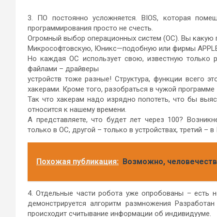
3. ПО постоянно усложняется. BIOS, которая поме
программирования просто не счесть.
Огромный выбор операционных систем (ОС). Вы какую 
Микрософтовскую, Юникс—подобную или фирмы APPL
Но каждая ОС использует свою, известную только р
файлами – драйверы
устройств тоже разные! Структура, функции всего э
хакерами. Кроме того, разобраться в чужой программе
Так что хакерам надо изрядно попотеть, что бы выясн
относится к нашему времени.
А представляете, что будет лет через 100? Возникн
только в ОС, другой – только в устройствах, третий – в
Похожая публикация:
Возможно, человечеств
4. Отдельные части робота уже опробованы – есть н
демонстрируется алгоритм размножения Разработа
происходит считывание информации об индивидууме.