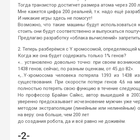
Тогда транзистор достигнет размера атома через 200 ле
Мне кажется цифра 200 реальней, т.к. надо ещё разр
И никакие игры здесь не помогут!
Возможно, что такие машины будут использоваться к
стоить они будут соответственно и выпускаться поштуч
Предлагаю разработку «облака вычислений» запретить, 
2. Теперь разберёмся с Y хромосомой, определяющей 
Когда же она будет содержать только 1% генов?
«… установлено довольно точно: при своем возникнов
1438 генов; сейчас, по разным оценкам, от 45 до 82».
«,…Y-хромосома человека потеряла 1393 из 1438 и
существования. При скорости потери генов 4,6 на м
полностью потерять свою функцию в течение следующих
Но профессор Брайан Сайкс, автор вышедшей в 2003
уверенно предсказывает исчезновение мужчин уже через
методом экстраполяции (линейным или нелинейным) о
на веру: она больше, чем 200 лет
до создания робота, да и всё равно не доживём.
-2-