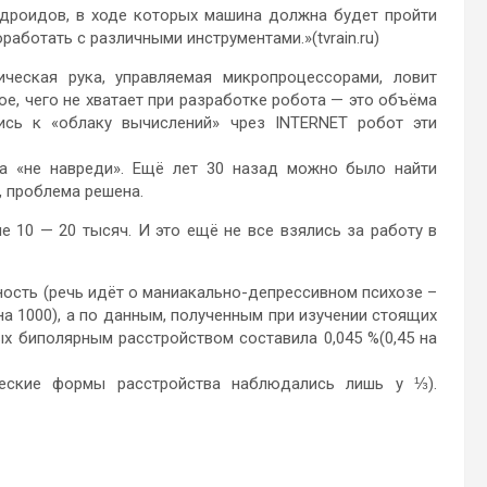
ндроидов, в ходе которых машина должна будет пройти
работать с различными инструментами.»(tvrain.ru)
ческая рука, управляемая микропроцессорами, ловит
е, чего не хватает при разработке робота — это объёма
ись к «облаку вычислений» чрез INTERNET робот эти
па «не навреди». Ещё лет 30 назад можно было найти
, проблема решена.
е 10 — 20 тысяч. И это ещё не все взялись за работу в
ость (речь идёт о маниакально-депрессивном психозе –
 на 1000), а по данным, полученным при изучении стоящих
ых биполярным расстройством составила 0,045 %(0,45 на
ческие формы расстройства наблюдались лишь у ⅓).