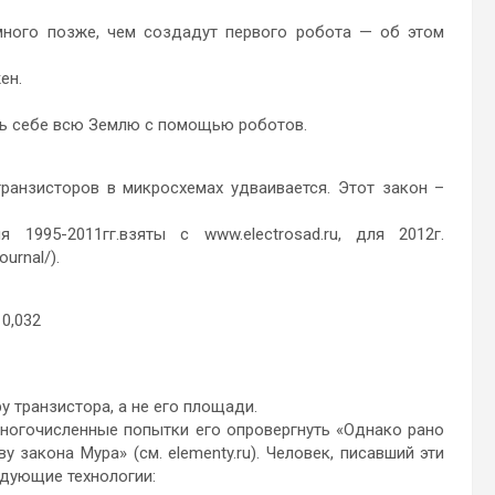
намного позже, чем создадут первого робота — об этом
ен.
ить себе всю Землю с помощью роботов.
транзисторов в микросхемах удваивается. Этот закон –
1995-2011гг.взяты с www.electrosad.ru, для 2012г.
ournal/).
 0,032
у транзистора, а не его площади.
многочисленные попытки его опровергнуть «Однако рано
закона Мура» (см. elementy.ru). Человек, писавший эти
едующие технологии: