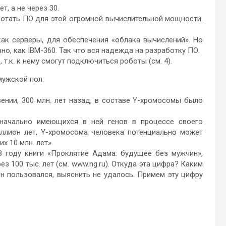
т, а не через 30.
аботать ПО для этой огромной вычислительной мощности.
ак серверы, для обеспечения «облака вычислений». Но
но, как IBM-360. Так что вся надежда на разработку ПО.
т.к. к нему смогут подключиться роботы (см. 4).
мужской пол.
ении, 300 млн. лет назад, в составе Y-хромосомы было
значально имеющихся в ней генов в процессе своего
иллион лет, Y-хромосома человека потенциально может
 10 млн. лет».
 году книги «Проклятие Адама: будущее без мужчин»,
 100 тыс. лет (см. www.ng.ru). Откуда эта цифра? Каким
н пользовался, выяснить не удалось. Примем эту цифру