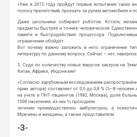
«Уже в 2015 году пройдут первые испытания таких а
полосу препятствий, проехать за рулем автомобиля и по
Даже школьники собирают роботов. Кстати, механи
предметы быстрее и точнее человеческой. Единственно
памяти и быстродействия процессора. Подключивш
ограничения обойдёт.
Вот почему важно заложить в него ограничение ти
литературу по данному вопросу. Сейчас – нет, наверное
5. Судя по количеству новых вирусов хакеров на Земл
Китае, Африке, Индонезии!
«Согласно зарубежным исследованиям распространённ
прим. автора) составляет от 0,5 до 0,8 % (5—8 человек
на учете в ПНТ пациентов (1982, Москва), доля больн
1000 населения, из них ⅔ проходили
лечение преимущественно амбулаторно, а психоти
Мужчины и женщины, а также представители
-3-