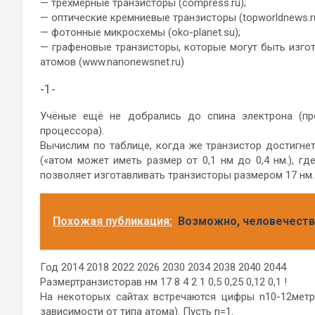
— трёхмерные транзисторы (compress.ru);
— оптические кремниевые транзисторы (topworldnews.ru
— фотонные микросхемы (oko-planet.su);
— графеновые транзисторы, которые могут быть изгот
атомов (www.nanonewsnet.ru)
-1-
Учёные ещё не добрались до спина электрона (пр
процессора).
Вычислим по таблице, когда же транзистор достигнет
(«атом может иметь размер от 0,1 нм до 0,4 нм.), где
позволяет изготавливать транзисторы размером 17 нм
Похожая публикация:
Возможно, человечеств
Год 2014 2018 2022 2026 2030 2034 2038 2040 2044
Размертранзисторав нм 17 8 4 2 1 0,5 0,25 0,12 0,1 !
На некоторых сайтах встречаются цифры n10-12метр
зависимости от типа атома). Пусть n=1.