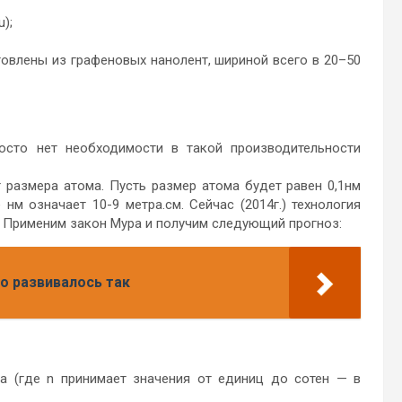
);
овлены из графеновых нанолент, шириной всего в 20–50
осто нет необходимости в такой производительности
 размера атома. Пусть размер атома будет равен 0,1нм
 нм означает 10-9 метра.см. Сейчас (2014г.) технология
. Применим закон Мура и получим следующий прогноз:
о развивалось так
а (где n принимает значения от единиц до сотен — в