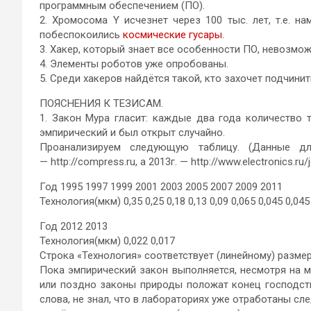
программным обеспечением (ПО).
2. Хромосома Y исчезнет через 100 тыс. лет, т.е. 
побеспокоились
космические гусары
.
3. Хакер, который знает все особенности ПО, невозмож
4. Элементы роботов уже опробованы.
5. Среди хакеров найдётся такой, кто захочет подчин
ПОЯСНЕНИЯ К ТЕЗИСАМ.
1. Закон Мура гласит: каждые два года количество 
эмпирический и был открыт случайно.
Проанализируем следующую таблицу. (Данные для 
— http://compress.ru, а 2013г. — http://www.electronics.ru/j
Год 1995 1997 1999 2001 2003 2005 2007 2009 2011
Технология(мкм) 0,35 0,25 0,18 0,13 0,09 0,065 0,045 0,045
Год 2012 2013
Технология(мкм) 0,022 0,017
Строка «Технология» соответствует (линейному) размер
Пока эмпирический закон выполняется, несмотря на 
или поздно законы природы положат конец господству 
слова, не знал, что в лабораториях уже отработаны сл