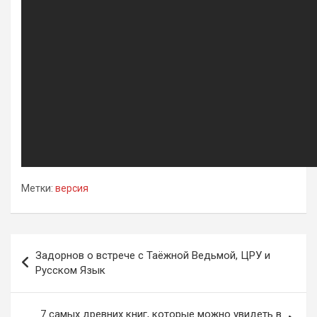
Метки:
версия
Навигация
Задорнов о встрече c Таёжной Ведьмой, ЦРУ и
по
Русском Язык
записям
7 самых древних книг, которые можно увидеть в