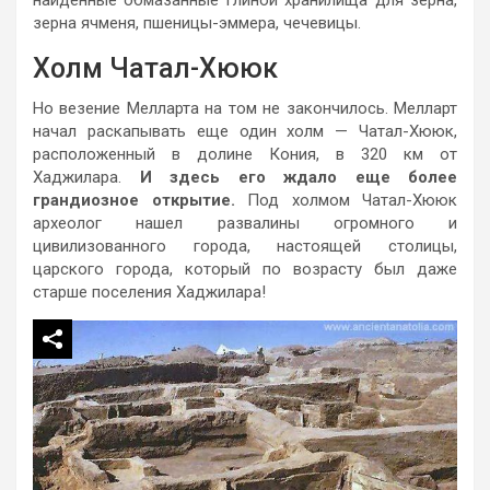
зерна ячменя, пшеницы-эммера, чечевицы.
Холм Чатал-Хююк
Но везение Мелларта на том не закончилось. Мелларт
начал раскапывать еще один холм — Чатал-Хююк,
расположенный в долине Кония, в 320 км от
Хаджилара.
И здесь его ждало еще более
грандиозное открытие.
Под холмом Чатал-Хююк
археолог нашел развалины огромного и
цивилизованного города, настоящей столицы,
царского города, который по возрасту был даже
старше поселения Хаджилара!