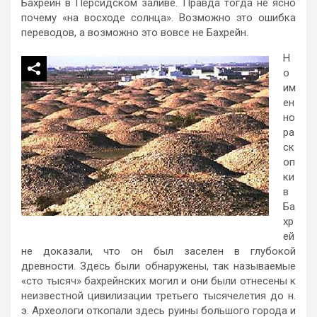
Бахрейн в Персидском заливе. Правда тогда не ясно
почему «на восходе солнца». Возможно это ошибка
переводов, а возможно это вовсе не Бахрейн.
Н
о
им
ен
но
ра
ск
оп
ки
в
Ба
хр
ей
не доказали, что он был заселен в глубокой
древности. Здесь были обнаружены, так называемые
«сто тысяч» бахрейнских могил и они были отнесены к
неизвестной цивилизации третьего тысячелетия до н.
э. Археологи откопали здесь руины большого города и