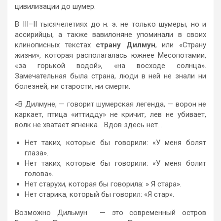
цивилизации до шумер.
В III–II тысячелетиях до н. э. не только шумеры, но и
ассирийцы, а также вавилоняне упоминали в своих
клинописных текстах
страну Дилмун
, или «Страну
жизни», которая располагалась южнее Месопотамии,
«за горькой водой», «на восходе солнца».
Замечательная была страна, люди в ней не знали ни
болезней, ни старости, ни смерти.
«В Дилмуне, — говорит шумерская легенда, — ворон не
каркает, птица «иттидду» не кричит, лев не убивает,
волк не хватает ягненка… Вдов здесь нет…
Нет таких, которые бы говорили: «У меня болят
глаза».
Нет таких, которые бы говорили: «У меня болит
голова».
Нет старухи, которая бы говорила: » Я стара».
Нет старика, который бы говорил: «Я стар».
Возможно Дильмун — это современный остров