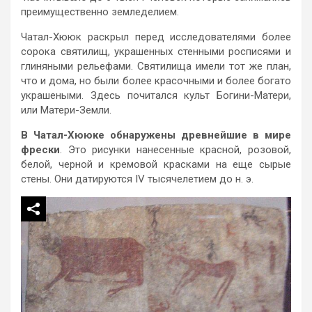
преимущественно земледелием.
Чатал-Хююк раскрыл перед исследователями более
сорока святилищ, украшенных стенными росписями и
глиняными рельефами. Святилища имели тот же план,
что и дома, но были более красочными и более богато
украшеными. Здесь почитался культ Богини-Матери,
или Матери-Земли.
В Чатал-Хююке обнаружены древнейшие в мире
фрески
. Это рисунки нанесенные красной, розовой,
белой, черной и кремовой красками на еще сырые
стены. Они датируются IV тысячелетием до н. э.