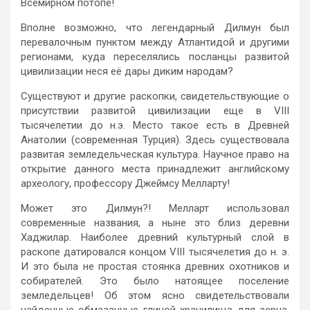
Всемирном потопе!
Вполне возможно, что легендарный Дилмун был
перевалочным пунктом между Атлантидой и другими
регионами, куда переселялись посланцы развитой
цивилизации неся её дары диким народам?
Существуют и другие раскопки, свидетельствующие о
присутствии развитой цивилизации еще в VIII
тысячелетии до н.э. Место такое есть в Древней
Анатолии (современная Турция). Здесь существовала
развитая земледельческая культура. Научное право на
открытие данного места принадлежит английскому
археологу, профессору Джеймсу Мелларту!
Может это Дилмун?! Мелларт использовал
современные названия, а ныне это близ деревни
Хаджилар. Наиболее древний культурный слой в
раскопе датировался концом VIII тысячелетия до н. э.
И это была не простая стоянка древних охотников и
собирателей. Это было натоящее поселение
земледельцев! Об этом ясно свидетельствовали
найденные обмазанные глиной хранилища для зерна,