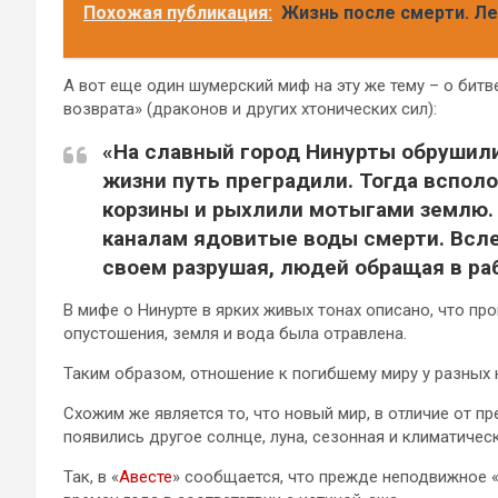
Похожая публикация:
Жизнь после смерти. Л
А вот еще один шумерский миф на эту же тему – о битв
возврата» (драконов и других хтонических сил):
«На славный город Нинурты обрушили
жизни путь преградили. Тогда всполо
корзины и рыхлили мотыгами землю. 
каналам ядовитые воды смерти. Всле
своем разрушая, людей обращая в ра
В мифе о Нинурте в ярких живых тонах описано, что про
опустошения, земля и вода была отравлена.
Таким образом, отношение к погибшему миру у разных 
Схожим же является то, что новый мир, в отличие от п
появились другое солнце, луна, сезонная и климатическ
Так, в «
Авесте
» сообщается, что прежде неподвижное «