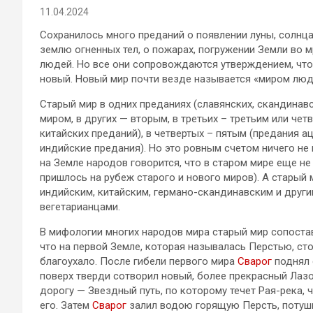
11.04.2024
Сохранилось много преданий о появлении луны, солнца
землю огненных тел, о пожарах, погружении Земли во м
людей. Но все они сопровождаются утверждением, что
новый. Новый мир почти везде называется «миром люд
Старый мир в одних преданиях (славянских, скандинав
миром, в других — вторым, в третьих – третьим или че
китайских преданий), в четвертых – пятым (предания 
индийские предания). Но это ровным счетом ничего не
на Земле народов говорится, что в старом мире еще н
пришлось на рубеж старого и нового миров). А старый м
индийским, китайским, германо-скандинавским и друг
вегетарианцами.
В мифологии многих народов мира старый мир сопоставл
что на первой Земле, которая называлась Перстью, сто
благоухало. После гибели первого мира
Сварог
поднял 
поверх тверди сотворил новый, более прекрасный Лазо
дорогу — Звездный путь, по которому течет Рая-река,
его. Затем
Сварог
залил водою горящую Персть, потуши