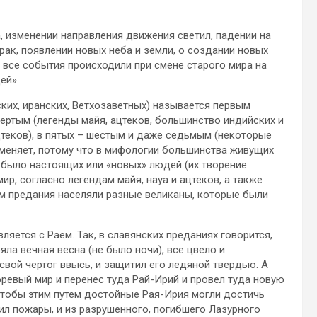
, изменении направления движения светил, падении на
рак, появлении новых неба и земли, о создании новых
 все события происходили при смене старого мира на
ей».
ских, иранских, Ветхозаветных) называется первым
твертым (легенды майя, ацтеков, большинство индийских и
ацтеков), в пятых – шестым и даже седьмым (некоторые
 меняет, потому что в мифологии большинства живущих
е было настоящих или «новых» людей (их творение
ир, согласно легендам майя, науа и ацтеков, а также
им предания населяли разные великаны, которые были
яется с Раем. Так, в славянских преданиях говорится,
яла вечная весна (не было ночи), все цвело и
свой чертог ввысь, и защитил его ледяной твердью. А
ревый мир и перенес туда Рай-Ирий и провел туда новую
 чтобы этим путем достойные Рая-Ирия могли достичь
л пожары, и из разрушенного, погибшего Лазурного