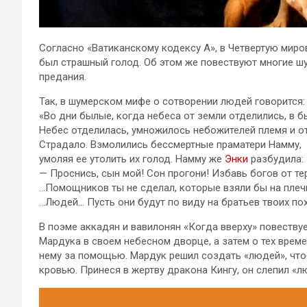
Согласно «Ватиканскому кодексу А», в Четвертую миро
был страшный голод. Об этом же повествуют многие шу
предания.
Так, в шумерском мифе о сотворении людей говорится:
«Во дни былые, когда небеса от земли отделились, в б
Небес отделилась, умножилось небожителей племя и о
Страдало. Взмолились бессмертные праматери Намму,
умоляя ее утолить их голод. Намму же
Энки
разбудила:
— Проснись, сын мой! Сон прогони! Избавь богов от те
…Помощников ты не сделал, которые взяли бы на плеч
…Людей… Пусть они будут по виду на братьев твоих пох
В поэме аккадян и вавилонян «Когда вверху» повеству
Мардука в своем небесном дворце, а затем о тех времен
нему за помощью. Мардук решил создать «людей», чтоб
кровью. Принеся в жертву дракона Кингу, он слепил «л