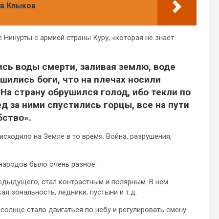
ев Клыков
е Нинурты с армией страны Куру, «которая не знает
сь воды смерти, заливая землю, воде
шились боги, что на плечах носили
На страну обрушился голод, ибо текли по
д за ними спустились горцы, все на пути
бство».
исходило на Земле в то время. Война, разрушения,
народов было очень разное.
редыдущего, стал контрастным и полярным. В нем
ая зональность, ледники, пустыни и т.д.
солнце стало двигаться по небу и регулировать смену