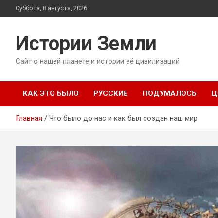
Перейти
Суббота, 8 августа, 2026
к
содержимому
Истории Земли
Сайт о нашей планете и истории её цивилизаций
КАК ЭТО БЫЛО
РУССКИЕ
ПОДУМАЛОСЬ
Ц
Главная
Что было до нас и как был создан наш мир