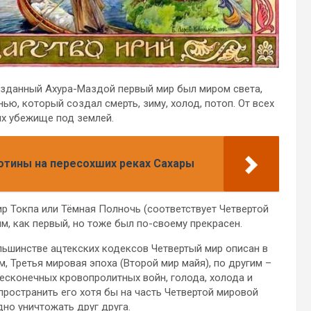
озданный Ахура-Маздой первый мир был миром света,
ью, который создал смерть, зиму, холод, потоп. От всех
их убежище под землей.
лотины на пересохших реках Сахары
ир Токпа или Тёмная Полночь (соответствует Четвертой
м, как первый, но тоже был по-своему прекрасен.
ьшинстве ацтекских кодексов Четвертый мир описан в
, Третья мировая эпоха (Второй мир майя), по другим –
бесконечных кровопролитных войн, голода, холода и
пространить его хотя бы на часть Четвертой мировой
дно уничтожать друг друга.