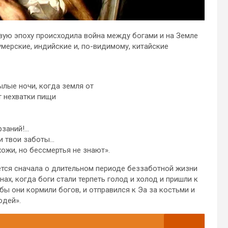
вую эпоху происходила война между богами и на Земле
мерские, индийские и, по-видимому, китайские
ылые ночи, когда земля от
т нехватки пищи
рзаний!…
и твои заботы…
ожи, но бессмертья не знают».
ется сначала о длительном периоде беззаботной жизни
ах, когда боги стали терпеть голод и холод и пришли к
ы они кормили богов, и отправился к Эа за костьми и
юдей».