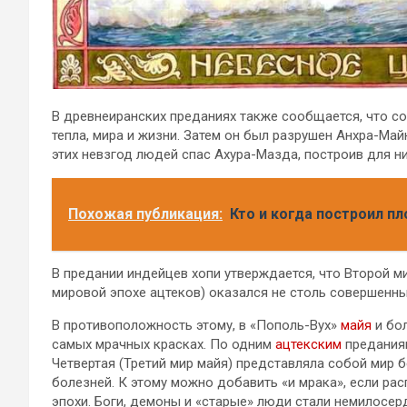
В древнеиранских преданиях также сообщается, что с
тепла, мира и жизни. Затем он был разрушен Анхра-Майн
этих невзгод людей спас Ахура-Мазда, построив для н
Похожая публикация:
Кто и когда построил п
В предании индейцев хопи утверждается, что Второй м
мировой эпохе ацтеков) оказался не столь совершенны
В противоположность этому, в «Пополь-Вух»
майя
и бол
самых мрачных красках. По одним
ацтекским
преданиям
Четвертая (Третий мир майя) представляла собой мир 
болезней. К этому можно добавить «и мрака», если рас
эпохи. Боги, демоны и «старые» люди стали немилосер