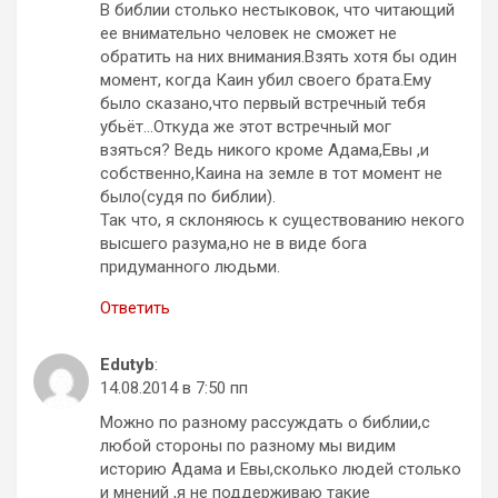
В библии столько нестыковок, что читающий
ее внимательно человек не сможет не
обратить на них внимания.Взять хотя бы один
момент, когда Каин убил своего брата.Ему
было сказано,что первый встречный тебя
убьёт…Откуда же этот встречный мог
взяться? Ведь никого кроме Адама,Евы ,и
собственно,Каина на земле в тот момент не
было(судя по библии).
Так что, я склоняюсь к существованию некого
высшего разума,но не в виде бога
придуманного людьми.
Ответить
Edutyb
:
14.08.2014 в 7:50 пп
Можно по разному рассуждать о библии,с
любой стороны по разному мы видим
историю Адама и Евы,сколько людей столько
и мнений ,я не поддерживаю такие