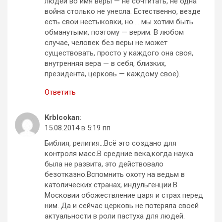
людей во имя веры — не сочтитать, не одна
война столько не унесла. Естественно, везде
есть свои нестыковки, но…. мы хотим быть
обманутыми, поэтому — верим. В любом
случае, человек без веры не может
существовать, просто у каждого она своя,
внутренняя вера — в себя, близких,
президента, церковь — каждому свое).
Ответить
Krblcokan
:
15.08.2014 в 5:19 пп
Библия, религия…Всё это создано для
контроля масс.В средние века,когда наука
была не развита, это действовало
безотказно.Вспомнить охоту на ведьм в
католических странах, индульгенции.В
Московии обожествление царя и страх перед
ним. Да и сейчас церковь не потеряла своей
актуальности в роли пастуха для людей.