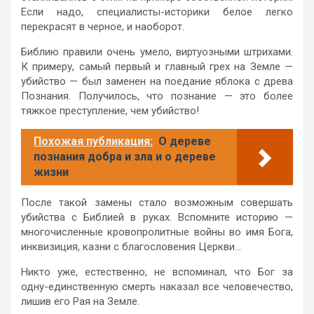
Если надо, специалисты-историки белое легко
перекрасят в черное, и наоборот.
Библию правили очень умело, виртуозными штрихами.
К примеру, самый первый и главный грех на Земле —
убийство — был заменен на поедание яблока с древа
Познания. Получилось, что познание — это более
тяжкое преступление, чем убийство!
Похожая публикация:
О дереве
познания добра и зла и о дереве
жизни
После такой замены стало возможным совершать
убийства с Библией в руках. Вспомните историю —
многочисленные кровопролитные войны во имя Бога,
инквизиция, казни с благословения Церкви…
Никто уже, естественно, не вспоминал, что Бог за
одну-единственную смерть наказал все человечество,
лишив его Рая на Земле.