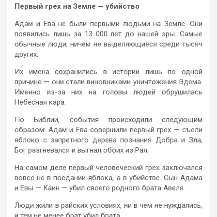
Первый грех на Земле — убийство
Адам и Ева не были первыми людьми на Земле. Они
появились лишь за 13 000 лет до нашей эры. Самые
обычные люди, ничем не выделяющиеся среди тысяч
других.
Их имена сохранились в истории лишь по одной
причине — они стали виновниками уничтожения Эдема.
Именно из-за них на головы людей обрушилась
Небесная кара.
По Библии, события происходили следующим
образом: Адам и Ева совершили первый грех — съели
яблоко с запретного дерева познания Добра и Зла,
Бог разгневался и выгнал обоих из Рая.
На самом деле первый человеческий грех заключался
вовсе не в поедании яблока, а в убийстве. Сын Адама
и Евы — Каин — убил своего родного брата Авеля.
Люди жили в райских условиях, ни в чем не нуждались,
и тем не менее брат убил брата.