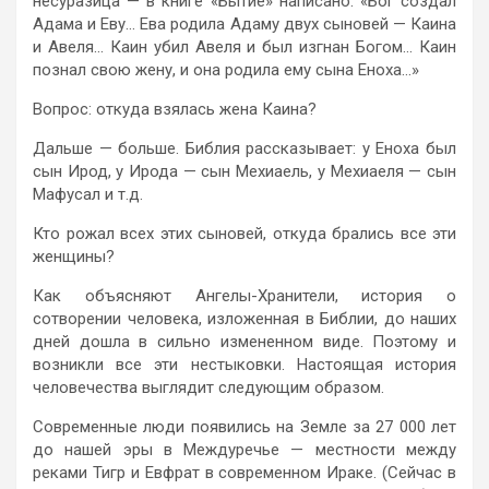
несуразица — в книге «Бытие» написано: «Бог создал
Адама и Еву… Ева родила Адаму двух сыновей — Каина
и Авеля… Каин убил Авеля и был изгнан Богом… Каин
познал свою жену, и она родила ему сына Еноха…»
Вопрос: откуда взялась жена Каина?
Дальше — больше. Библия рассказывает: у Еноха был
сын Ирод, у Ирода — сын Мехиаель, у Мехиаеля — сын
Мафусал и т.д.
Кто рожал всех этих сыновей, откуда брались все эти
женщины?
Как объясняют Ангелы-Хранители, история о
сотворении человека, изложенная в Библии, до наших
дней дошла в сильно измененном виде. Поэтому и
возникли все эти нестыковки. Настоящая история
человечества выглядит следующим образом.
Современные люди появились на Земле за 27 000 лет
до нашей эры в Междуречье — местности между
реками Тигр и Евфрат в современном Ираке. (Сейчас в