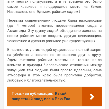
этих местах полупустыня, а в те времена это было
самое красивое и плодородное место на Земле.
Называлось оно Эдемом, райским садом.)
Первыми современными людьми были низкорослые
(до 4 метров) атланты, переселившиеся сюда с
Атлантиды. Эту группу людей объединяло желание на
новом райском месте создать другую цивилизацию,
человечнее и духовно развитее уже существующих.
В частности, у этих людей существовал полный запрет
на убийства и насилие по отношению друг к другу.
Эдем считался райским местом не только из-за
климата и природы. Человеческие отношения между
живущими там людьми были просто идеальны, сама
атмосфера в этом краю была пропитана добротой,
любовью и благожелательностью.
Похожая публикация:
Какой
запретный плод ела в Раю Ева