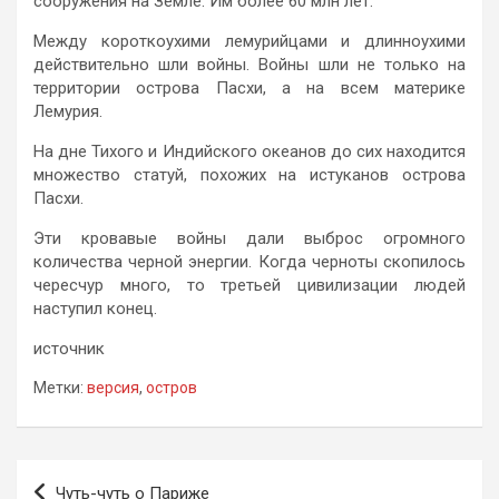
сооружения на Земле. Им более 60 млн лет.
Между короткоухими лемурийцами и длинноухими
действительно шли войны. Войны шли не только на
территории острова Пасхи, а на всем материке
Лемурия.
На дне Тихого и Индийского океанов до сих находится
множество статуй, похожих на истуканов острова
Пасхи.
Эти кровавые войны дали выброс огромного
количества черной энергии. Когда черноты скопилось
чересчур много, то третьей цивилизации людей
наступил конец.
источник
Метки:
версия
,
остров
Навигация
Чуть-чуть о Париже