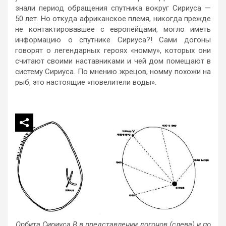
знали период обращения спутника вокруг Сириуса —
50 лет. Но откуда африканское племя, никогда прежде
не контактировавшее с европейцами, могло иметь
информацию о спутнике Сириуса?! Сами догоны
говорят о легендарных героях «номму», которых они
считают своими наставниками и чей дом помещают в
систему Сириуса. По мнению жрецов, номму похожи на
рыб, это настоящие «повелители воды».
Орбита Сириуса В в представлении догонов (слева) и по