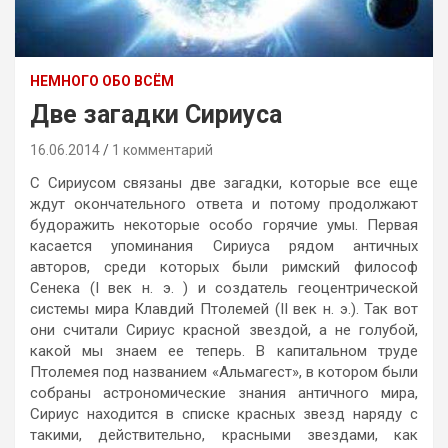
НЕМНОГО ОБО ВСЁМ
Две загадки Сириуса
16.06.2014
1 комментарий
С Сириусом связаны две загадки, которые все еще
ждут окончательного ответа и потому продолжают
будоражить некоторые особо горячие умы. Первая
касается упоминания Сириуса рядом античных
авторов, среди которых были римский философ
Сенека (I век н. э. ) и создатель геоцентрической
системы мира Клавдий Птолемей (II век н. э.). Так вот
они считали Сириус красной звездой, а не голубой,
какой мы знаем ее теперь. В капитальном труде
Птолемея под названием «Альмагест», в котором были
собраны астрономические знания античного мира,
Сириус находится в списке красных звезд наряду с
такими, действительно, красными звездами, как