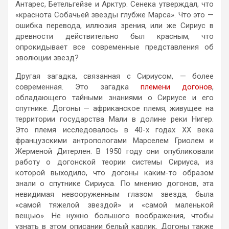
Антарес, Бетельгейзе и Арктур. Сенека утверждал, что
«краснота Собачьей звезды глубже Марса». Что это —
ошибка перевода, иллюзия зрения, или же Сириус в
древности действительно был красным, что
опрокидывает все современные представления об
эволюции звезд?
Другая загадка, связанная с Сириусом, — более
современная. Это загадка
племени догонов
,
обладающего тайными знаниями о Сириусе и его
спутнике. Догоны — африканское племя, живущее на
территории государства Мали в долине реки Нигер.
Это племя исследовалось в 40-х годах XX века
французскими антропологами Марселем Гриолем и
Жерменой Дитерлен. В 1950 году они опубликовали
работу о догонской теории системы Сириуса, из
которой выходило, что догоны каким-то образом
знали о спутнике Сириуса. По мнению догонов, эта
невидимая невооруженным глазом звезда, была
«самой тяжелой звездой» и «самой маленькой
вещью». Не нужно большого воображения, чтобы
узнать в этом описании белый карлик. Догоны также