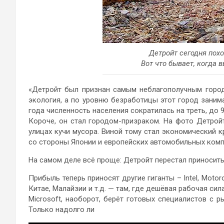
Детройт сегодня похо
Вот что бывает, когда 
«Детройт был признан самым неблагополучным горо
экология, а по уровню безработицы этот город заним
года численность населения сократилась на треть, до 950
Короче, он стал городом-призраком. На фото Детрой
улицах кучи мусора. Виной тому стал экономический к
со стороны Японии и европейских автомобильных комп
На самом деле всё проще: Детройт перестал приносить
Прибыль теперь приносят другие гиганты – Intel, Motoro
Китае, Малайзии и т.д. — там, где дешёвая рабочая сила
Microsoft, наоборот, берёт готовых специалистов с 
Только надолго ли