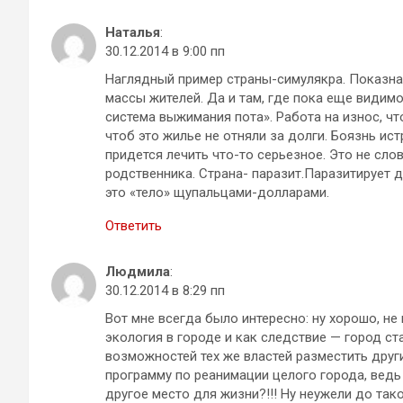
Наталья
:
30.12.2014 в 9:00 пп
Наглядный пример страны-симулякра. Показн
массы жителей. Да и там, где пока еще видим
система выжимания пота». Работа на износ, чт
чтоб это жилье не отняли за долги. Боязнь ист
придется лечить что-то серьезное. Это не сло
родственника. Страна- паразит.Паразитирует 
это «тело» щупальцами-долларами.
Ответить
Людмила
:
30.12.2014 в 8:29 пп
Вот мне всегда было интересно: ну хорошо, н
экология в городе и как следствие — город ст
возможностей тех же властей разместить друг
программу по реанимации целого города, ведь
другое место для жизни?!!! Ну неужели до так