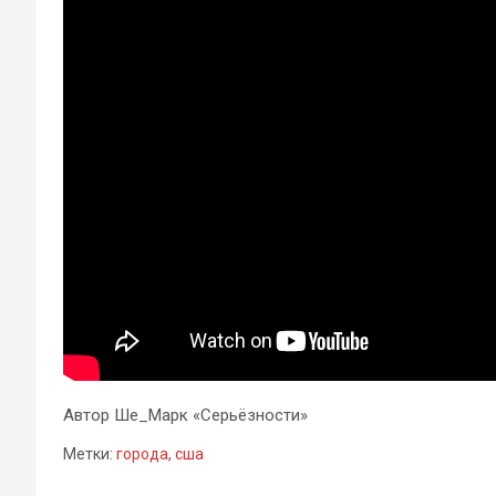
Автор Ше_Марк «Серьёзности»
Метки:
города
,
сша