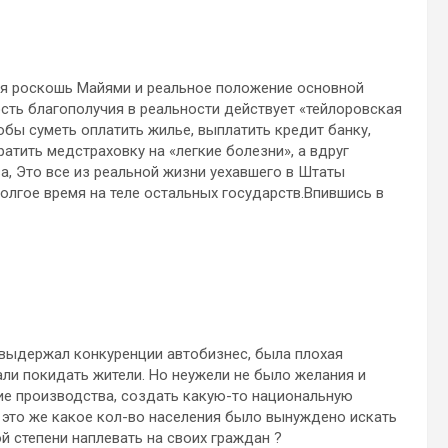
ая роскошь Майями и реальное положение основной
ость благополучия в реальности действует «тейлоровская
обы суметь оплатить жилье, выплатить кредит банку,
ратить медстраховку на «легкие болезни», а вдруг
ва, Это все из реальной жизни уехавшего в Штаты
долгое время на теле остальных государств.Впившись в
е выдержал конкуренции автобизнес, была плохая
али покидать жители. Но неужели не было желания и
ие производства, создать какую-то национальную
 это же какое кол-во населения было вынуждено искать
ой степени наплевать на своих граждан ?