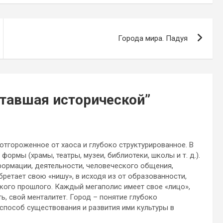
Города мира. Падуя
ставшая исторической
”
отгороженное от хаоса и глубоко структурированное. В
ормы (храмы, театры, музеи, библиотеки, школы и т. д.).
ормации, деятельности, человеческого общения,
ретает свою «нишу», в исходя из от образованности,
ского прошлого. Каждый мегаполис имеет свое «лицо»,
ь, свой менталитет. Город – понятие глубоко
 способ существования и развития ими культуры в