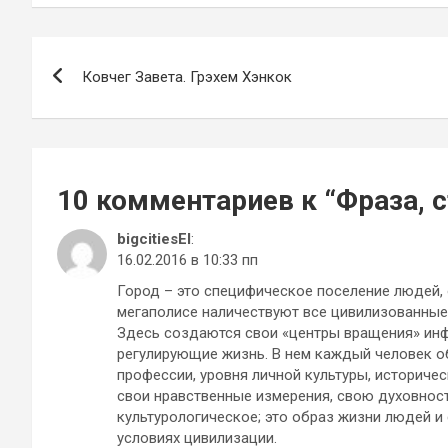
Навигация
Ковчег Завета. Грэхем Хэнкок
по
записям
10 комментариев к “
Фраза, 
bigcitiesEl
:
16.02.2016 в 10:33 пп
Город – это специфическое поселение людей, 
мегаполисе наличествуют все цивилизованные ф
Здесь создаются свои «центры вращения» инф
регулирующие жизнь. В нем каждый человек об
профессии, уровня личной культуры, историче
свои нравственные измерения, свою духовност
культурологическое; это образ жизни людей и
условиях цивилизации.