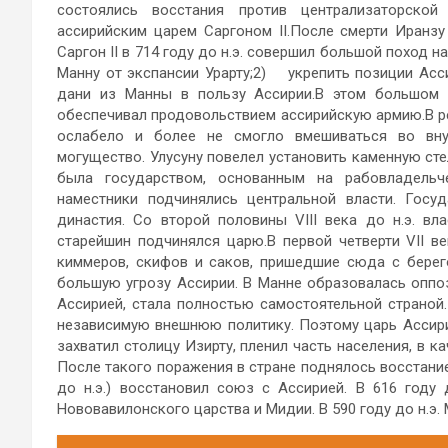
состоялись восстания против централизаторско
ассирийским царем Саргоном II.После смерти Иранзу
Саргон II в 714 году до н.э. совершил большой поход н
Манну от экспансии Урарту;2) укрепить позиции Ас
дани из Манны в пользу Ассирии.В этом большом по
обеспечивал продовольствием ассирийскую армию.В рез
ослабело и более не смогло вмешиваться во вну
могущество. Улусуну повелел установить каменную сте
была государством, основанным на рабовладельч
наместники подчинялись центральной власти. Госу
династия. Со второй половины VIII века до н.э. вл
старейшин подчинялся царю.В первой четверти VII в
киммеров, скифов и саков, пришедшие сюда с берег
большую угрозу Ассирии. В Манне образовалась оппоз
Ассирией, стала полностью самостоятельной страной. 
независимую внешнюю политику. Поэтому царь Ассири
захватил столицу Изирту, пленил часть населения, в 
После такого поражения в стране поднялось восстание 
до н.э.) восстановил союз с Ассирией. В 616 году
Нововавилонского царства и Мидии. В 590 году до н.э.