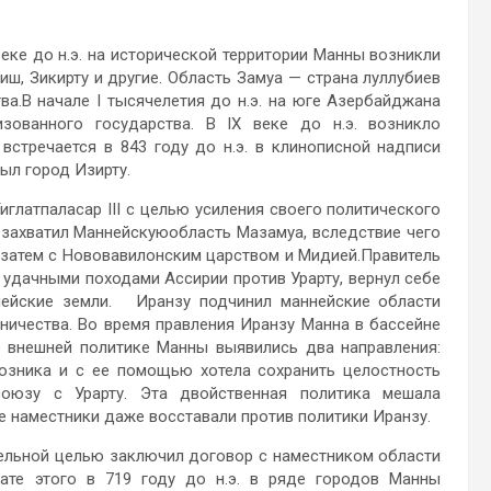
еке до н.э. на исторической территории Манны возникли
иш, Зикирту и другие. Область Замуа — страна луллубиев
а.В начале I тысячелетия до н.э. на юге Азербайджана
зованного государства. В IX веке до н.э. возникло
встречается в 843 году до н.э. в клинописной надписи
ыл город Изирту.
Тиглатпаласар III с целью усиления своего политического
н захватил Маннейскуюобласть Мазамуа, вследствие чего
, затем с Нововавилонским царством и Мидией.Правитель
ь удачными походами Ассирии против Урарту, вернул себе
ейские земли. Иранзу подчинил маннейские области
тничества. Во время правления Иранзу Манна в бассейне
о внешней политике Манны выявились два направления:
оюзника и с ее помощью хотела сохранить целостность
союзу с Урарту. Эта двойственная политика мешала
 наместники даже восставали против политики Иранзу.
ательной целью заключил договор с наместником области
тате этого в 719 году до н.э. в ряде городов Манны