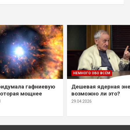
НЕМНОГО ОБО ВСЁМ
ридумала гафниевую
Дешевая ядерная эн
которая мощнее
возможно ли это?
й
29.04.2026