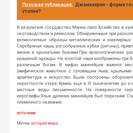
Похожая публикация:
Джамахирия - форма го
утопия?
В результате государство Манна пало.Хозяйство и к
скотоводством и ремеслом. Обнаруженные при раскоп
великолепные образцы металлических и ювелирных 
Серебряная чаша, рогообразные кубки (ритоны), при
жизни и крылатыми быками.При археологических рас
крашеной одежды. На золотой чаше изображены три бо
различным богам. В мифах маннейцев важное мес
(мифическое животное с туловищем льва, крыльями 
архитектура и искусство. Были построены оборонит
окрестности озера Урмия, еще в III тысячелетии до н
местные виды письменности. На поверхности сер
иероглифы.Язык древних маннейцев был тюркским. Счи
племенного названия.
источник
Метки:
история мира