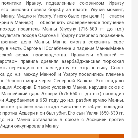
й политики Иранзу, подавленные союзником Иранзу
 его сыновья повели борьбу за власть. Улучив момент,
а Манну, Мидию и Урарту. У него было три цели:1) спасти
сирии в Манне;3) обеспечить своевременное получение
ходе правитель Манны Улусуну (716-680 гг. до н.э.)
ультате похода Саргона II Урарту потерпело поражение,
тренние дела Манны. Манна смогла сохранить свое
лу в честь Саргона II.Ослабление и падение МанныМанна
еской форме производ¬ства. Правители областей —
дарством правила древняя азербайджанская тюркская
асть переходила по наследству от отца к сыну. Совет
ека до н.э. между Манной и Урарту поселились племена
ов Черного моря через Северный Кавказ. Это создало
иция Ассирии. В таких условиях Манна, нарушив союз с
Маннейский царь Ахшери (675-650 гг. до н.э.) проводил
и Ашурбанипал в 650 году до н.э. разбил армию Манны,
качестве трофеев взял стада животных и табуны лошадей.
против Ахшери и он был убит. Его сын Уалли (650-630 гг.
 до н.э. Манна оставалась в союзе с Ассирией против
 Мидия оккупировала Манну.