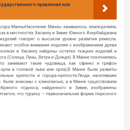
сударственного правления или
ультура МанныНаселение Манны занималось земледелием,
ках в местностях Хасанлу и Зивие Южного Азербайджана
изделий говорят о высоком уровне развития ремесла.
влекают особое внимание изделия с изображением древа
копках в Хасанлу найдены остатки ткацких изделий и
га (Солнца, Луны, Ветра и Дождя). В Манне поклонялись
то занимают такие чудовища, как сфинкс и грифон
орла и головой льва или орла).В Манне были развиты
ельные крепости и города-крепости.Люди, населявшие
.э. были знакомы с клинописью, а в Манне существовали
ебряного подноса, найденного в Зивие, изображены
тается, что турукку — первоначальная форма тюркского