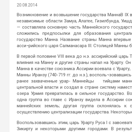
20.08.2014
Возникновение и возвышение государства МаннаВ IX в
независимые области Замуа, Алатее, Гизилбунда, Уишд
— составляла основную часть Маннейского государств
сложились предпосылки для образования централи
государство Манна. Название страны Манна впервые 
асси¬рийского царя Салманасара III. Столицей Манны б
В первой половине VIII века до н.э. ассирийский царь 
влияния на Манну и другие страны напал на Урарту. О
Манна в качестве союзника Ассирии воевала с Урарту
Манны Иранзу (740-719 гг. до н.э.), восполь¬зовавшис
ранее захваченные урар- Маннейцы тийцами манн
центральной власти и создал в стране систему намес
озера Урмия превратилась в сильное государство. В
одна группа во главе с Иранзу видела в Ассирии с
маннейских земель; другая группа склонялась к 
осуществлению централизации государства. Некоторые
Воспользовавшись этим, царь Урарту Руса I с завоев
Зикирту и некоторыми другими городами. В резуль