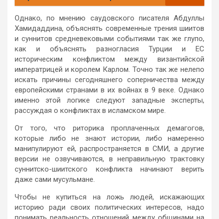
Однако, по мнению саудовского писателя Абдуллы
Хамидаддина, объяснять современные трения шиитов
и суннитов средневековыми событиями так же глупо,
как и объяснять разногласия Турции и ЕС
историческим конфликтом между византийской
императрицей и королем Карлом. Точно так же нелепо
искать причины сегодняшнего соперничества между
европейскими странами в их войнах в 9 веке. Однако
именно этой логике следуют западные эксперты,
рассуждая о конфликтах в исламском мире.
От того, что риторика проплаченных демагогов,
которые либо не знают истории, либо намеренно
манипулируют ей, распространяется в СМИ, а другие
версии не озвучиваются, в неправильную трактовку
суннитско-шиитского конфликта начинают верить
даже сами мусульмане.
Чтобы не купиться на ложь людей, искажающих
историю ради своих политических интересов, надо
понимать реальность отношений между общинами на