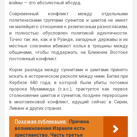
войны — это абсолютный абсурд.
Современный конфликт между отдельными
политическими группами суннитов и шиитов не имеет
ни малейшего отношения к религиозным разногласиям,
и полностью обусловлен политикой идентичности.
Точно так же, как и в Руанде, западные державы и их
местные союзники вбивают колья в трещины между
общинами, чтобы поддержать на Ближнем Востоке
постоянный конфликт.
Корни разлада между суннитами и шиитами принято
искать в историческом расколе между ними. Битва при
Кербеле 680 года, в которой были убиты потомки
пророка Мухаммеда (с.а.с.), трактуется как первое
столкновение шиитов и суннитов, позднее переросшее
в многовековой конфликт, идущий сейчас в Сирии,
Ливане и других странах.
Похожая публикация:
Причина
возникновения Израиля есть
христианство. Часть третья