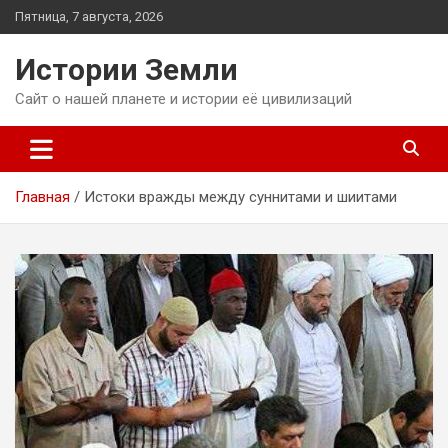
Перейти
Пятница, 7 августа, 2026
к
содержимому
Истории Земли
Сайт о нашей планете и истории её цивилизаций
Главная
Истоки вражды между суннитами и шиитами