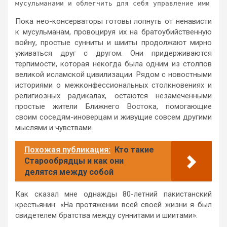
мусульманами и облегчить для себя управление ими
Пока нео-консерваторы готовы лопнуть от ненависти
к мусульманам, провоцируя их на братоубийственную
войну, простые сунниты и шииты продолжают мирно
уживаться друг с другом. Они придерживаются
терпимости, которая некогда была одним из столпов
великой исламской цивилизации. Рядом с новостными
историями о межконфессиональных столкновениях и
религиозных радикалах, остаются незамеченными
простые жители Ближнего Востока, помогающие
своим соседям-иноверцам и живущие совсем другими
мыслями и чувствами.
Похожая публикация:
Кто такие
Старообрядцы и как они
делятся между собой
Как сказал мне однажды 80-летний пакистанский
крестьянин: «На протяжении всей своей жизни я был
свидетелем братства между суннитами и шиитами».