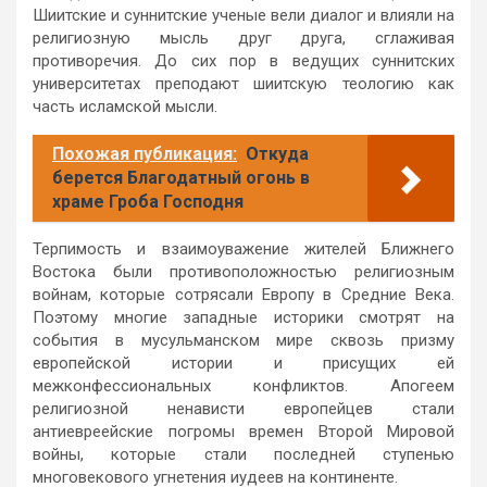
Шиитские и суннитские ученые вели диалог и влияли на
религиозную мысль друг друга, сглаживая
противоречия. До сих пор в ведущих суннитских
университетах преподают шиитскую теологию как
часть исламской мысли.
Похожая публикация:
Откуда
берется Благодатный огонь в
храме Гроба Господня
Терпимость и взаимоуважение жителей Ближнего
Востока были противоположностью религиозным
войнам, которые сотрясали Европу в Средние Века.
Поэтому многие западные историки смотрят на
события в мусульманском мире сквозь призму
европейской истории и присущих ей
межконфессиональных конфликтов. Апогеем
религиозной ненависти европейцев стали
антиевреейские погромы времен Второй Мировой
войны, которые стали последней ступенью
многовекового угнетения иудеев на континенте.