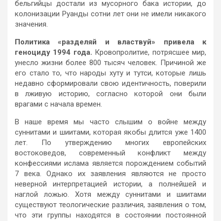
бельгийцы достали из мусорного бака истории, до
колонизации Руанды сотни лет они не имели никакого
значения.
Политика «разделяй и властвуй» привела к
геноциду 1994 года.
Кровопролитие, потрясшее мир,
унесло жизни более 800 тысяч человек. Причиной же
его стало то, что народы хуту и тутси, которые лишь
недавно сформировали свою идентичность, поверили
в лживую историю, согласно которой они были
врагами с начала времен.
В наше время мы часто слышим о войне между
суннитами и шиитами, которая якобы длится уже 1400
лет. По утверждению многих европейских
востоковедов, современный конфликт между
конфессиями ислама является порождением событий
7 века. Однако их заявления являются не просто
неверной интерпретацией истории, а полнейшей и
наглой ложью. Хотя между суннитами и шиитами
существуют теологические различия, заявления о том,
что эти группы находятся в состоянии постоянной