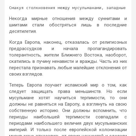
Смакуя столкновения между мусульманами, западные СМИ
Некогда мирные отношения между суннитами и
шиитами стали обостряться лишь в последние
десятилетия.
Когда Европа, наконец, отказалась от религиозных
предрассудков и начала пропагандировать
толерантность, жители Ближнего Востока, наоборот,
скатились в пучину ненависти и вражды. Часть из них
перестала признавать любые малейшие отклонения от
своих взглядов.
Теперь Европа поучает исламский мир о том, как
следует защищать права меньшинств. Но если
мусульмане хотят научиться терпимости, то они
должны не равняться на Европу, а взглянуть на свою
собственную историю. Они должны вспомнить, что
периоды наибольшей терпимости совпадали с
периодами наибольшего величия двух мусульманских
империй. И только после европейской колонизации
мусульмане отказались от своих ценностей и сделали