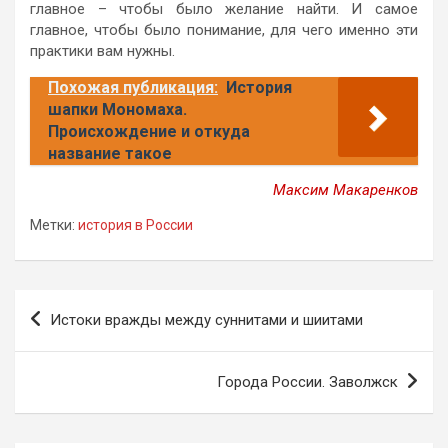
главное – чтобы было желание найти. И самое
главное, чтобы было понимание, для чего именно эти
практики вам нужны.
Похожая публикация:
История
шапки Мономаха.
Происхождение и откуда
название такое
Максим Макаренков
Метки:
история в России
Навигация
Истоки вражды между суннитами и шиитами
по
записям
Города России. Заволжск