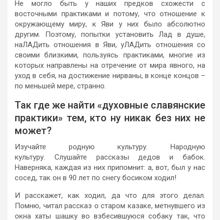
Не могло быть у наших предков схожести с
восточными практиками и потому, что отношение к
окружающему миру, к Яви у них было абсолютно
другим. Поэтому, попытки установить Лад в душе,
наЛАДить отношения в Яви, уЛАДить отношения со
своими близкими, пользуясь практиками, многие из
которых направлены на отречение от мира явного, на
уход в себя, на достижение нирваны, в конце концов –
по меньшей мере, странно.
Так где же найти «духовные славянские
практики» тем, кто ну никак без них не
может?
Изучайте родную культуру. Народную
культуру. Слушайте рассказы дедов и бабок.
Наверняка, каждая из них припомнит: а, вот, был у нас
сосед, так он в 90 лет по снегу босиком ходил!
И расскажет, как ходил, да что для этого делал.
Помню, читал рассказ о старом казаке, метнувшего из
окна хаты шашку во взбесившуюся собаку так, что