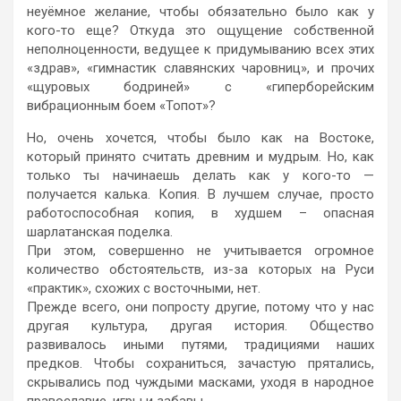
неуёмное желание, чтобы обязательно было как у
кого-то еще? Откуда это ощущение собственной
неполноценности, ведущее к придумыванию всех этих
«здрав», «гимнастик славянских чаровниц», и прочих
«щуровых бодриней» с «гиперборейским
вибрационным боем «Топот»?
Но, очень хочется, чтобы было как на Востоке,
который принято считать древним и мудрым. Но, как
только ты начинаешь делать как у кого-то —
получается калька. Копия. В лучшем случае, просто
работоспособная копия, в худшем – опасная
шарлатанская поделка.
При этом, совершенно не учитывается огромное
количество обстоятельств, из-за которых на Руси
«практик», схожих с восточными, нет.
Прежде всего, они попросту другие, потому что у нас
другая культура, другая история. Общество
развивалось иными путями, традициями наших
предков. Чтобы сохраниться, зачастую прятались,
скрывались под чуждыми масками, уходя в народное
православие, игры и забавы.