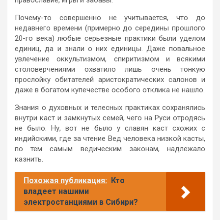
Почему-то совершенно не учитывается, что до
недавнего времени (примерно до середины прошлого
20-го века) любые серьезные практики были уделом
единиц, да и знали о них единицы. Даже повальное
увлечение оккультизмом, спиритизмом и всякими
столоверчениями охватило лишь очень тонкую
прослойку обитателей аристократических салонов и
даже в богатом купечестве особого отклика не нашло.
Знания о духовных и телесных практиках сохранялись
внутри каст и замкнутых семей, чего на Руси отродясь
не было. Ну, вот не было у славян каст схожих с
индийскими, где за чтение Вед человека низкой касты,
по тем самым ведическим законам, надлежало
казнить.
Похожая публикация:
Кто
владеет нашими
электростанциями в Сибири?