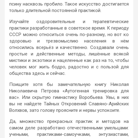
псину насквозь пробило. Такое искусство достигается
только длительной постоянной практикой.
Изучайте оздоровительные и терапевтические
практики разработанные в советское время. К периоду
СССР можно относиться очень по-разному, но вот ко
здоровью и трезвомыслию населения в нём
относились всерьёз и качественно. Создавали очень
простые и действенные методы, лишённые всякой
мистики и экзотики и нацеленные как раз на то, чтобы
человек мог жить бодро, радостно и с пользой для
общества здесь и сейчас.
Поищите хотя бы замечательную книгу Николая
Николаевича Петрова «Аутогенная тренировка для
вас». Или скрытую гимнастику Воробьева. Увы, в них
вы не найдете Тайных Откровений Славяно-Арийских
Волхвов, зато голову проясните и нервы успокоите.
Да, множество прекрасных практик и методов на
самом деле разработано отечественными умельцами:
учеными, практиками-самоучками, энтузиастами,