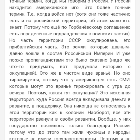
точный термин, когда мы говорим о России. У России
находится американское иго. Это более точный
термин. Т.е., когда войск нет (хотя они тоже частично
есть и на российской территории, об этом мало кто
знает. Потому что ещё по Горбачёвскому соглашению
есть определённые подразделения в воинских частях).
Но часть территории СССР оккупирована, это
прибалтийская часть. Это земли, которые давным-
давно вошли в состав Российской Империи. И уже
позже пропагандистами это было сказано (надо же
что-то придумать, вот придумали историю с
оккупацией). Это же в чистом виде враньё. Но оно
тиражируется, потому что у американцев есть СМИ,
которые могут это враньё тиражировать с утра до
вечера. Поэтому, какая тут оккупация? Это исконная
территория, куда Россия всегда вкладывала деньги в
развитие, в поддержку. Она никогда не относилась к
этой территории как к колонии. Наоборот, все эти
территории рванули в своём развитии. Вообще, у них
государство появилось только благодаря России,
потому что до этого там жили чухонцы и народы,
которые не имели государственности. Поэтому я не