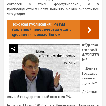
согласен с такой формулировкой, а в
пропагандистских целях, конечно, можно сказать всё
что угодно.
Похожая публикация:
Разум
Вселенной человечество еще в
древности назвало Богом
ФЁДОРОВ
ЕВГЕНИЙ
АЛЕКСЕЕВ
ИЧ
Депутат
Государс
твенной
Думы РФ.
Действит
ельный государственный советник РФ.
Родился 11 мая 1963 года в Ленинграде. Проживает в