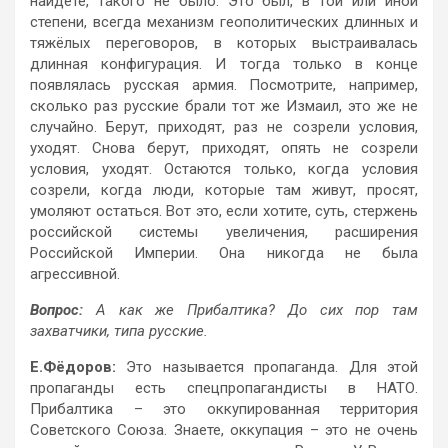
найдёте, такого не было. Это был, в той или иной
степени, всегда механизм геополитических длинных и
тяжёлых переговоров, в которых выстраивалась
длинная конфигурация. И тогда только в конце
появлялась русская армия. Посмотрите, например,
сколько раз русские брали тот же Измаил, это же не
случайно. Берут, приходят, раз не созрели условия,
уходят. Снова берут, приходят, опять не созрели
условия, уходят. Остаются только, когда условия
созрели, когда люди, которые там живут, просят,
умоляют остаться. Вот это, если хотите, суть, стержень
российской системы увеличения, расширения
Российской Империи. Она никогда не была
агрессивной.
Вопрос:
А как же Прибалтика? До сих пор там
захватчики, типа русские.
Е.Фёдоров:
Это называется пропаганда. Для этой
пропаганды есть спецпропагандисты в НАТО.
Прибалтика – это оккупированная территория
Советского Союза. Знаете, оккупация – это не очень