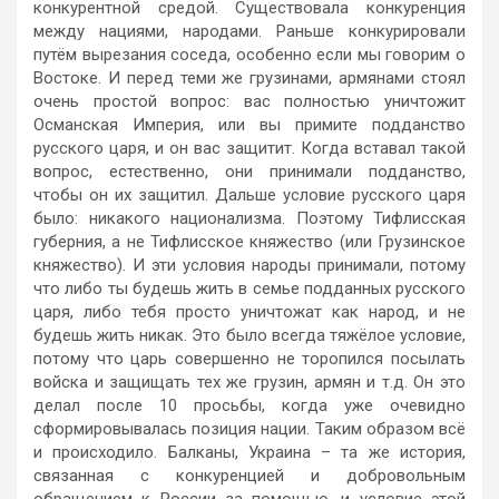
конкурентной средой. Существовала конкуренция
между нациями, народами. Раньше конкурировали
путём вырезания соседа, особенно если мы говорим о
Востоке. И перед теми же грузинами, армянами стоял
очень простой вопрос: вас полностью уничтожит
Османская Империя, или вы примите подданство
русского царя, и он вас защитит. Когда вставал такой
вопрос, естественно, они принимали подданство,
чтобы он их защитил. Дальше условие русского царя
было: никакого национализма. Поэтому Тифлисская
губерния, а не Тифлисское княжество (или Грузинское
княжество). И эти условия народы принимали, потому
что либо ты будешь жить в семье подданных русского
царя, либо тебя просто уничтожат как народ, и не
будешь жить никак. Это было всегда тяжёлое условие,
потому что царь совершенно не торопился посылать
войска и защищать тех же грузин, армян и т.д. Он это
делал после 10 просьбы, когда уже очевидно
сформировывалась позиция нации. Таким образом всё
и происходило. Балканы, Украина – та же история,
связанная с конкуренцией и добровольным
обращением к России за помощью, и условие этой