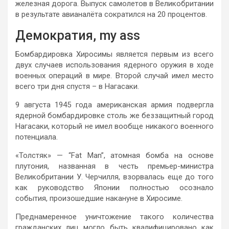
железная дорога. Выпуск самолетов в Великобритании
в результате авианалёта сократился на 20 процентов.
Демократия, my ass
Бомбардировка Хиросимы является первым из всего
двух случаев использования ядерного оружия в ходе
военных операций в мире. Второй случай имел место
всего три дня спустя – в Нагасаки.
9 августа 1945 года американская армия подвергла
ядерной бомбардировке столь же беззащитный город
Нагасаки, который не имел вообще никакого военного
потенциала.
«Толстяк» — “Fat Man”, атомная бомба на основе
плутония, названная в честь премьер-министра
Великобритании У. Черчилля, взорвалась еще до того
как руководство Японии полностью осознало
события, произошедшие накануне в Хиросиме.
Преднамеренное уничтожение такого количества
гражданских лиц могло быть квалифицировано как