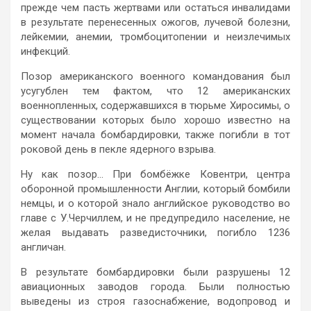
прежде чем пасть жертвами или остаться инвалидами
в результате перенесенных ожогов, лучевой болезни,
лейкемии, анемии, тромбоцитопении и неизлечимых
инфекций.
Позор американского военного командования был
усугублен тем фактом, что 12 американских
военнопленных, содержавшихся в тюрьме Хиросимы, о
существовании которых было хорошо известно на
момент начала бомбардировки, также погибли в тот
роковой день в пекле ядерного взрыва.
Ну как позор… При бомбёжке Ковентри, центра
оборонной промышленности Англии, который бомбили
немцы, и о которой знало английское руководство во
главе с У.Черчиллем, и не предупредило население, не
желая выдавать разведисточники, погибло 1236
англичан.
В результате бомбардировки были разрушены 12
авиационных заводов города. Были полностью
выведены из строя газоснабжение, водопровод и