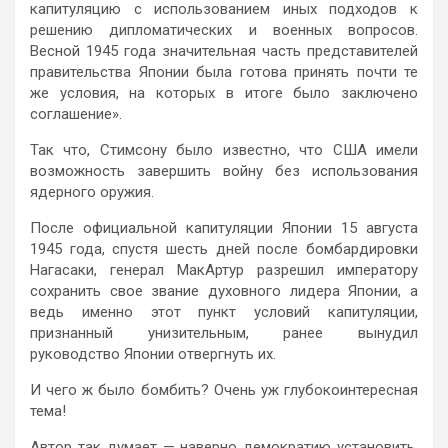
капитуляцию с использованием иных подходов к
решению дипломатических и военных вопросов.
Весной 1945 года значительная часть представителей
правительства Японии была готова принять почти те
же условия, на которых в итоге было заключено
соглашение».
Так что, Стимсону было известно, что США имели
возможность завершить войну без использования
ядерного оружия.
После официальной капитуляции Японии 15 августа
1945 года, спустя шесть дней после бомбардировки
Нагасаки, генерал МакАртур разрешил императору
сохранить свое звание духовного лидера Японии, а
ведь именно этот пункт условий капитуляции,
признанный унизительным, ранее вынудил
руководство Японии отвергнуть их.
И чего ж было бомбить? Очень уж глубокоинтересная
тема!
Автор так думает — наверно демократию установить,