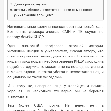
Демократия, my ass
Штаты избежали ответственности за массовое
уничтожение японцев?
Неутешительные картины преподносит нам новый год….
Вот опять демократические СМИ и ТВ скулят по
поводу бомбы КНДР.
Один знакомый профессор атомной истории,
читающий лекции в университете, сказал автору, что
бомба корейская очень дорого стоит. В смысле если
нищая, голодающая, необразованная КНДР соорудила
подобное оружие, то может и не на последние деньги,
и может страна не такая убогая и несостоятельная, и
социализм не такой уж гадский.
И к тому же, наверное, ещё у корейцев и память
хорошая. Но насколько это верно, мы не беремся
утверждать.
Тем более США против. Не денег, нет, а
социалистической бомбы. А что имеют право,