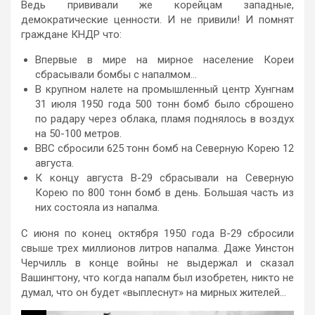
Ведь прививали же корейцам западные,
демократические ценности. И не привили! И помнят
граждане КНДР что:
Впервые в мире на мирное население Кореи
сбрасывали бомбы с напалмом…
В крупном налете на промышленный центр Хунгнам
31 июля 1950 года 500 тонн бомб было сброшено
по радару через облака, пламя поднялось в воздух
на 50-100 метров.
ВВС сбросили 625 тонн бомб на Северную Корею 12
августа.
К концу августа В-29 сбрасывали на Северную
Корею по 800 тонн бомб в день. Большая часть из
них состояла из напалма.
С июня по конец октября 1950 года В-29 сбросили
свыше трех миллионов литров напалма. Даже Уинстон
Черчилль в конце войны не выдержал и сказал
Вашингтону, что когда напалм был изобретен, никто не
думал, что он будет «выплеснут» на мирных жителей…