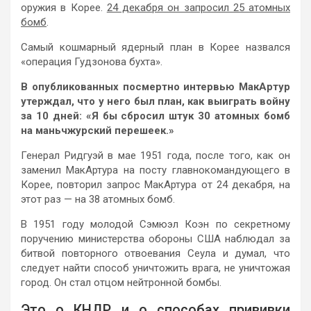
оружия в Корее.
24 декабря он запросил 25 атомных
бомб
.
Самый кошмарный ядерный план в Корее назвался
«операция Гудзонова бухта».
В опубликованных посмертно интервью МакАртур
утерждал, что у него был план, как выиграть войну
за 10 дней: «Я бы сбросил штук 30 атомных бомб
на маньчжурский перешеек.»
Генерал Ридгуэй в мае 1951 года, после того, как он
заменил МакАртура на посту главнокомандующего в
Корее, повторил запрос МакАртура от 24 декабря, на
этот раз — на 38 атомных бомб.
В 1951 году молодой Сэмюэл Коэн по секретному
поручению министерства обороны США наблюдал за
битвой повторного отвоевания Сеула и думал, что
следует найти способ уничтожить врага, не уничтожая
город. Он стал отцом нейтронной бомбы.
Это о КНДР и о способах прививки