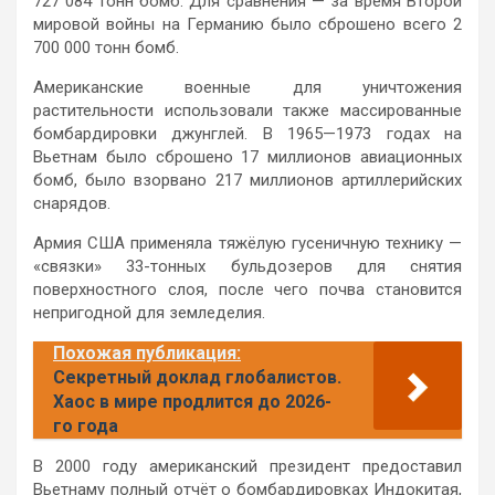
727 084 тонн бомб. Для сравнения — за время Второй
мировой войны на Германию было сброшено всего 2
700 000 тонн бомб.
Американские военные для уничтожения
растительности использовали также массированные
бомбардировки джунглей. В 1965—1973 годах на
Вьетнам было сброшено 17 миллионов авиационных
бомб, было взорвано 217 миллионов артиллерийских
снарядов.
Армия США применяла тяжёлую гусеничную технику —
«связки» 33-тонных бульдозеров для снятия
поверхностного слоя, после чего почва становится
непригодной для земледелия.
Похожая публикация:
Секретный доклад глобалистов.
Хаос в мире продлится до 2026-
го года
В 2000 году американский президент предоставил
Вьетнаму полный отчёт о бомбардировках Индокитая,