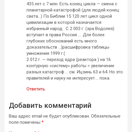
435 лет с 7 млн. Есть конец цикла — смена с
планетарной катастрофой (для людей конец
света…) По Библии 15 120 лет цикл одной
цивилизации в которой назначается
избранный народ . С 2 003 г. (эра Водолея)
вступает в права Россия …. Для более
глубоких обоснований есть много
доказательств …)расшифровка таблицы
умножения 1999 г.(
2 012 г. — переход ядра (реактора ) на 16
контурную «систему» работы = увеличение
разных катастроф … см. Ицзинь 63 и 64. Но это
правителей и науку не интересует…. пока.
Ответить
Добавить комментарий
Ваш адрес email не будет опубликован.
Обязательные
поля помечены
*