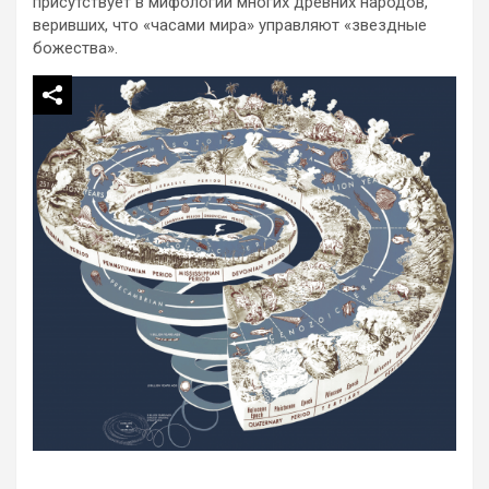
присутствует в мифологии многих древних народов,
веривших, что «часами мира» управляют «звездные
божества».