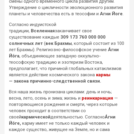
смены одного временного цикла развития другим.
Утверждение о цикличности эволюционного развития
планеты и человечества есть в теософии и
Агни Йоге
.
Согласно индуистской
традиции,
Вселенная
заканчивает свое
существование каждые
309 173 760 000 000
солнечных лет
(
век Брахмы
, который состоит из 100
лет Брахмы). Религиозно-философское учение
А́гни
Йо́га
, объединяющее западную оккультно-
теософскую традицию и эзотеризм Востока,
предполагает, что причиной глобальных катаклизмов
является действие космического закона
кармы
—
закона причинно-следственной связи.
Вся наша жизнь пронизана циклами: день и ночь;
весна, лето, осень и зима; жизнь и
реинкарнация
—
повторяющиеся рождения и смерти, через которые
человек проходит в соответствии со
своей
кармической
деятельностью. Согласно
А́гни
Йо́ге,
карму имеет не только каждый человек и
каждое существо, живущее на Земле, но и сама