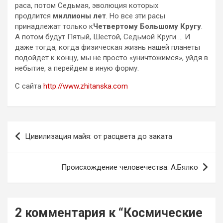
раса, потом Седьмая, эволюция которых
продлится
миллионы лет
. Но все эти расы
принадлежат только к
Четвертому Большому Кругу
.
А потом будут Пятый, Шестой, Седьмой Круги … И
даже тогда, когда физическая жизнь нашей планеты
подойдет к концу, мы не просто «уничтожимся», уйдя в
небытие, а перейдем в иную форму.
С сайта
http://www.zhitanska.com
Навигация
Цивилизация майя: от расцвета до заката
по
записям
Происхождение человечества. А.Бялко
2 комментария к “
Космические