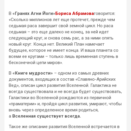
В
«Гранях Агни Йоги»
Бориса Абрамова
говорится:
«Сколько миллионов лет еще протечет, прежде чем
седьмая раса завершит свой земной цикл. Но раса
седьмая – это еще далеко не конец, за ней идет
следующий круг, и снова семь рас, а за ними опять
новый круг. Конца нет. Великий План намечает
будущее, которое не имеет конца. И ваша планета со
всеми ее кругами – только лишь временная ступень в
бесконечной цепи миров».
В
«Книге мудрости»
– одном из самых древних
документов, входящих в состав «Славяно-Арийских
Вед», описан цикл развития Вселенной. Галактика не
всегда существовала и не всегда будет существовать,
Галактики во Вселенной рождаются из первичной
«праматерии» и, пройдя цикл развития, умирают, чтобы
вновь через определенное время родиться,
а
Вселенная существует всегда.
Такое же описание развития Вселенной встречается в