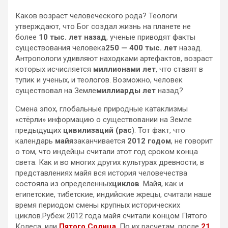
Каков возраст человеческого рода? Теологи
утверждают, что Бог создал жизнь на планете не
более
10 тыс. лет назад
, ученые приводят факты
существования человека
250 — 400 тыс. лет
назад.
Антропологи удивляют находками артефактов, возраст
которых исчисляется
миллионами лет
, что ставят в
тупик и ученых, и теологов. Возможно, человек
существовал на Земле
миллиарды лет
назад?
Смена эпох, глобальные природные катаклизмы
«стёрли» информацию о существовании на Земле
предыдущих
цивилизаций (рас
). Тот факт, что
календарь
майя
заканчивается
2012 годом
, не говорит
о том, что индейцы считали этот год сроком конца
света. Как и во многих других культурах древности, в
представлениях майя вся история человечества
состояла из определенных
циклов
. Майя, как и
египетские, тибетские, индийские жрецы, считали наше
время периодом смены крупных исторических
циклов.Рубеж 2012 года майя считали концом Пятого
Колеса, или
Пятого Солнца
. По их расчетам, после
21