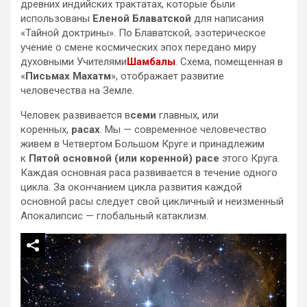
древних индийских трактатах, которые были
использованы
Еленой Блаватской
для написания
«Тайной доктрины». По Блаватской, эзотерическое
учение о смене космических эпох передано миру
духовными Учителями
Шамбалы
. Схема, помещенная в
«
Письмах Махатм
», отображает развитие
человечества на Земле.
Человек развивается в
семи
главных, или
коренных,
расах
. Мы — современное человечество
живем в Четвертом Большом Круге и принадлежим
к
Пятой основной (или коренной) расе
этого Круга.
Каждая основная раса развивается в течение одного
цикла. За окончанием цикла развития каждой
основной расы следует свой цикличный и неизменный
Апокалипсис — глобальный катаклизм.