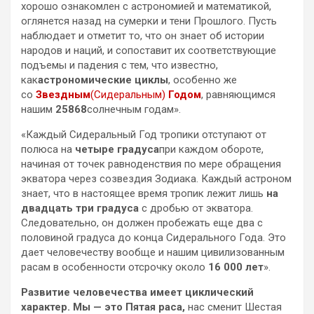
хорошо ознакомлен с астрономией и математикой,
оглянется назад на сумерки и тени Прошлого. Пусть
наблюдает и отметит то, что он знает об истории
народов и наций, и сопоставит их соответствующие
подъемы и падения с тем, что известно,
как
астрономические циклы
, особенно же
со
Звездным
(Сидеральным)
Годом
, равняющимся
нашим
25868
солнечным годам».
«Каждый Сидеральный Год тропики отступают от
полюса на
четыре градуса
при каждом обороте,
начиная от точек равноденствия по мере обращения
экватора через созвездия Зодиака. Каждый астроном
знает, что в настоящее время тропик лежит лишь
на
двадцать три градуса
с дробью от экватора.
Следовательно, он должен пробежать еще два с
половиной градуса до конца Сидерального Года. Это
дает человечеству вообще и нашим цивилизованным
расам в особенности отсрочку около
16 000 лет
».
Развитие человечества имеет циклический
характер.
Мы — это Пятая раса,
нас сменит Шестая