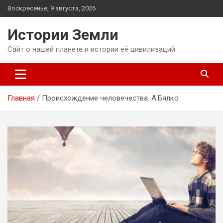
Перейти
Воскресенье, 9 августа, 2026
к
содержимому
Истории Земли
Сайт о нашей планете и истории её цивилизаций
Главная
Происхождение человечества. А.Бялко