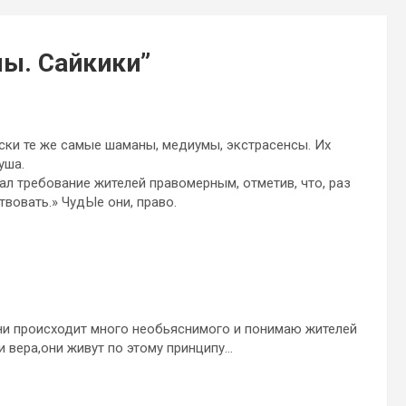
ы. Сайкики
”
ески те же самые шаманы, медиумы, экстрасенсы. Их
уша.
ал требование жителей правомерным, отметив, что, раз
твовать.» ЧудЫе они, право.
зни происходит много необьяснимого и понимаю жителей
и вера,они живут по этому принципу…