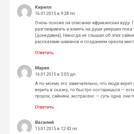
Кирилл
:
16.01.2015 в 9:28 пп
Очень похоже на описание африканских вуду. 
разговаривать и влиять на души умерших пока
(донедавна). Никогда не слышал об этих сайк
рассказами шаманов и созданием ореола мист
Ответить
Мария
:
16.01.2015 в 3:05 дп
А по-моему это замечательно, что люди верят 
верить в сказку, то быстро состаришься — ест
пророк, сайкики, экстрасенс — суть одна: они
Ответить
Василий
:
15.01.2015 в 12:43 пп