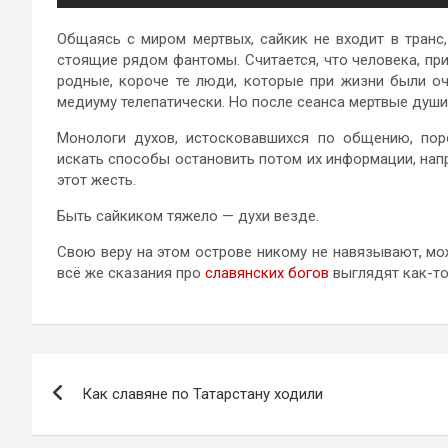
Общаясь с миром мертвых, сайкик не входит в транс,
стоящие рядом фантомы. Считается, что человека, пр
родные, короче те люди, которые при жизни были о
медиуму телепатически. Но после сеанса мертвые души 
Монологи духов, истосковавшихся по общению, пор
искать способы остановить потом их информации, напр
этот жесть.
Быть сайкиком тяжело — духи везде.
Свою веру на этом острове никому не навязывают, мо
всё же сказания про
славянских богов
выглядят как-то
Навигация
Как славяне по Татарстану ходили
по