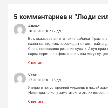
записям
5 комментариев к “
Люди сил
Алекс
:
18.01.2015 в 7:17 дп
Вот, оказывается, кто такие сайкики. Практич
название, видимо, происходит от англ. сайки-д
Очень повеселило решение суда: » И суд призн
народ верит в эльфов, значит, они могут сущес
Ответить
Vera
:
17.01.2015 в 1:15 дп
Я верю в потусторонний мир,ведь в нашей жи
Исландии,но хочу заметить,что это их история 
Ответить