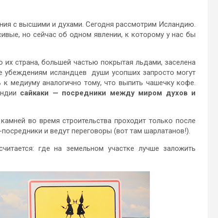
ния с высшими и духами. Сегодня рассмотрим Исландию.
сивые, но сейчас об одном явлении, к которому у нас бы
о их страна, большей частью покрытая льдами, заселена
ее убеждениям исландцев души усопших запросто могут
 к медиуму аналогично тому, что выпить чашечку кофе.
андии
сайкаки — посредники между миром духов и
 камней во время строительства проходит только после
осредники и ведут переговоры (вот там шарлатанов!).
итается: где на земельном участке лучше заложить