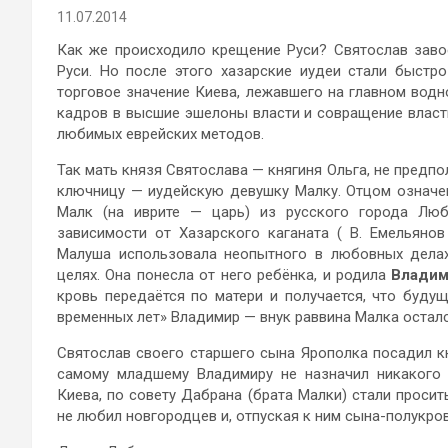
11.07.2014
Как же происходило крещение Руси? Святослав зав
Руси. Но после этого хазарские иудеи стали быстр
торговое значение Киева, лежавшего на главном водн
кадров в высшие эшелоны власти и совращение власт
любимых еврейских методов.
Так мать князя Святослава — княгиня Ольга, не предпо
ключницу — иудейскую девушку Малку. Отцом означе
Малк (на иврите — царь) из русского города Люб
зависимости от Хазарского каганата ( В. Емельянов
Малуша использовала неопытного в любовных делах
целях. Она понесла от него ребёнка, и родила
Владим
кровь передаётся по матери и получается, что буду
временных лет» Владимир — внук раввина Малка остался 
Святослав своего старшего сына Ярополка посадил кн
самому младшему Владимиру не назначил никакого 
Киева, по совету Дабрана (брата Малки) стали просит
не любил новгородцев и, отпуская к ним сына-полукров