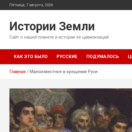
Перейти
Пятница, 7 августа, 2026
к
содержимому
Истории Земли
Сайт о нашей планете и истории её цивилизаций
КАК ЭТО БЫЛО
РУССКИЕ
ПОДУМАЛОСЬ
Ц
Главная
Малоизвестное в крещение Руси