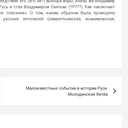
следствие его (его ли?) выбора веры. Князь же Владимир
усь и стал Владимиром Святым. (!!!!???) Как заключает
ое спасение». О том, каким образом была проведена
русских летописей (лаврентьевская, иоакимовская,
Малоизвестные события в истории Руси.
Молодинская битва