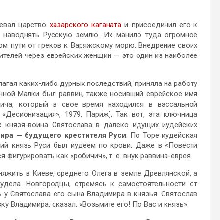
оевал царство
хазарского каганата
и присоединил его к
о наводнять Русскую землю. Их манило туда огромное
ом пути от греков к Варяжскому морю. Внедрение своих
ителей через еврейских женщин — это один из наиболее
лагая каких-либо дурных последствий, приняла на работу
нной Малки был раввин, также носивший еврейское имя
ича, который в свое время находился в вассальной
 «Десионизация», 1979, Париж). Так вот, эта ключница
 князя-воина Святослава в далеко идущих иудейских
ира — будущего крестителя Руси
. По Торе иудейская
щий князь Руси был иудеем по крови. Даже в «Повести
фигурировать как «робичич», т. е. внук раввина-еврея.
яжить в Киеве, среднего Олега в земле Древлянской, а
удела. Новгородцы, стремясь к самостоятельности от
ь у Святослава его сына Владимира в князья. Святослав
ку Владимира, сказал: «Возьмите его! По Вас и князь».