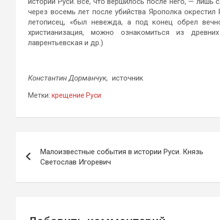
истории Руси. Всё, что вершилось после него, — лишь 
через восемь лет после убийства Ярополка окрестил Р
летописец, «был невежда, а под конец обрел вечн
христианизация, можно ознакомиться из древних 
лаврентьевская и др.)
Константин Дорманчук,
источник
Метки:
крещение Руси
Навигация
Малоизвестные события в истории Руси. Князь
по
Светослав Игоревич
записям