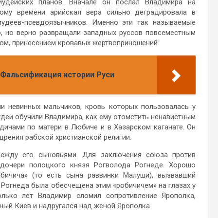
удейских планов. Вначале он послал Владимира на
ому времени арийская вера сильно деградировала в
иудеев-псевдоязычников. Именно эти так называемые
, но верно развращали западных руссов повсеместным
зом, принесением кровавых жертвоприношений.
 Фальсификация истории Руси
и невинных мальчиков, кровь которых пользовалась у
удеи обучили Владимира, как ему отомстить ненавистным
дичами по матери в Любиче и в Хазарском каганате. Он
дрения рабской христианской религии.
между его сыновьями. Для заключения союза против
 дочери полоцкого князя Рогволода Рогнеде. Хорошо
обичича» (то есть сына раввинки Малуши), вызвавший
 Рогнеда была обесчещена этим «робичичем» на глазах у
олько лет Владимир сломил сопротивление Ярополка,
ьный Киев и надругался над женой Ярополка.