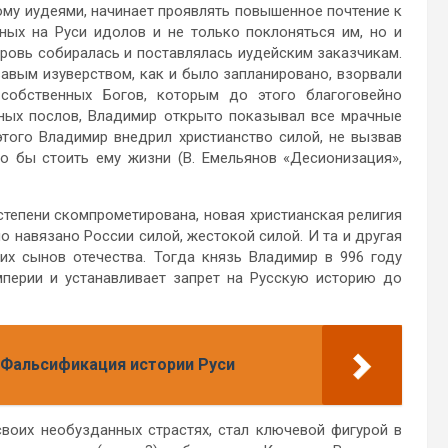
ному иудеями, начинает проявлять повышенное почтение к
тных на Руси идолов и не только поклоняться им, но и
кровь собиралась и поставлялась иудейским заказчикам.
авым изуверством, как и было запланировано, взорвали
 собственных Богов, которым до этого благоговейно
дных послов, Владимир открыто показывал все мрачные
этого Владимир внедрил христианство силой, не вызвав
о бы стоить ему жизни (В. Емельянов «Десионизация»,
 степени скомпрометирована, новая христианская религия
о навязано России силой, жестокой силой. И та и другая
их сынов отечества. Тогда князь Владимир в 996 году
перии и устанавливает запрет на Русскую историю до
 Фальсификация истории Руси
своих необузданных страстях, стал ключевой фигурой в