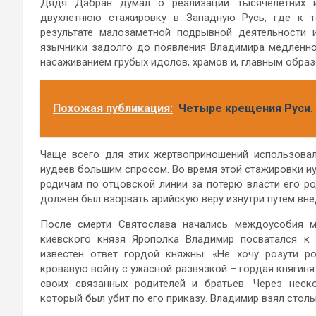
Дядя Дабран думал о реализации тысячелетних и
двухлетнюю стажировку в Западную Русь, где к т
результате малозаметной подрывной деятельности 
язычники задолго до появления Владимира медленно
насаживанием грубых идолов, храмов и, главным обра
Похожая публикация:
Четыре крещения Руси.
Чаще всего для этих жертвоприношений использовал
иудеев большим спросом. Во время этой стажировки и
родичам по отцовской линии за потерю власти его ро
должен был взорвать арийскую веру изнутри путем вне
После смерти Святослава начались междоусобия 
киевского князя Ярополка Владимир посватался к
известен ответ гордой княжны: «Не хочу розути р
кровавую войну с ужасной развязкой – гордая княгиня
своих связанных родителей и братьев. Через неск
который был убит по его приказу. Владимир взял стол