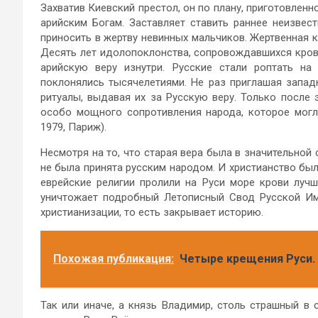
Захватив Киевский престол, он по плану, приготовлен
арийским Богам. Заставляет ставить раннее неизвес
приносить в жертву невинных мальчиков. Жертвенная 
Десять лет идолопоклонства, сопровождавшихся кров
арийскую веру изнутри. Русские стали роптать на
поклонялись тысячелетиями. Не раз приглашая запа
ритуалы, выдавая их за Русскую веру. Только после 
особо мощного сопротивления народа, которое могл
1979, Париж).
Несмотря на то, что старая вера была в значительной
не была принята русским народом. И христианство был
еврейские религии пролили на Руси море крови лучш
уничтожает подробный Летописный Свод Русской Им
христианизации, то есть закрывает историю.
Похожая публикация:
Четыре крещения Руси.
Так или иначе, а князь Владимир, столь страшный в 