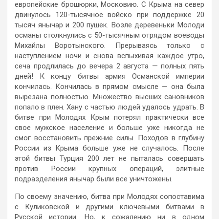
европейские брошюрки, Московию. С Крыма на север
двинулось 120-тысячное войско при поддержке 20
тысяч янычар и 200 пушек. Возле деревеньки Молоди
османы столкнулись с 50-тысячным отрядом воеводы
Михайлы Воротынского. Прерываясь только с
наступлением ночи и снова вспыхивая каждое утро,
сеча продлилась до вечера 2 августа — полных пять
дней! К концу битвы армия Османской империи
кончилась. Кончилась в прямом смысле — она была
вырезана полностью. Множество высших сановников
попало в плен. Хану с частью людей удалось удрать. В
битве при Молодях Крым потерял практически все
свое мужское население и больше уже никогда не
смог восстановить прежние силы. Походов в глубину
России из Крыма больше уже не случалось. После
этой битвы Турция 200 лет не пыталась совершать
против России крупных операций, элитные
подразделения янычар были все уничтожены.
По своему значению, битва при Молодях сопоставима
с Куликовской и другими ключевыми битвами в
Русской истории. Но, к сожалению ни в одном