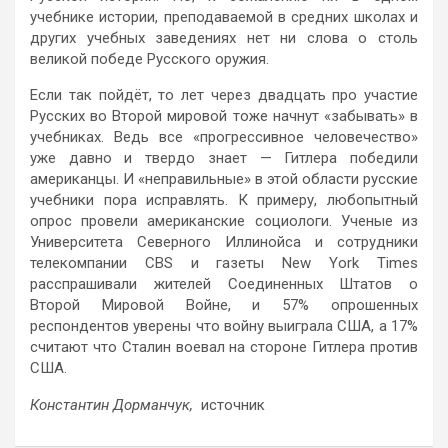
учебнике истории, преподаваемой в средних школах и
других учебных заведениях нет ни слова о столь
великой победе Русского оружия.
Если так пойдёт, то лет через двадцать про участие
Русских во Второй мировой тоже начнут «забывать» в
учебниках. Ведь все «прогрессивное человечество»
уже давно и твердо знает — Гитлера победили
американцы. И «неправильные» в этой области русские
учебники пора исправлять. К примеру, любопытный
опрос провели американские социологи. Ученые из
Университета Северного Иллинойса и сотрудники
телекомпании CBS и газеты New York Times
расспрашивали жителей Соединенных Штатов о
Второй Мировой Войне, и 57% опрошенных
респондентов уверены что войну выиграла США, а 17%
считают что Сталин воевал на стороне Гитлера против
США.
Константин Дорманчук,
источник